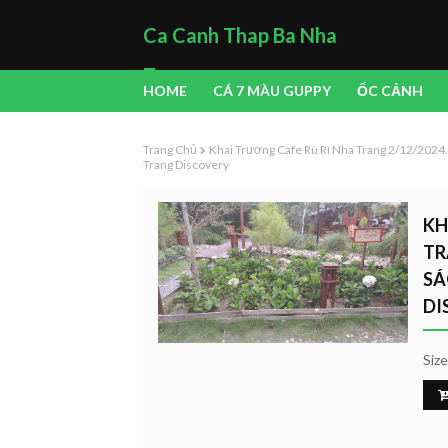
Ca Canh Thap Ba Nha
Trang
HOME
CÁ 7 MÀU GUPPY
ỐC CẢNH
Trang Chủ
Khai Trương Cafe Rù Rì Nha Trang 2/12/2024.
Trang Discovery
KH
TR
SÁ
DI
Siz