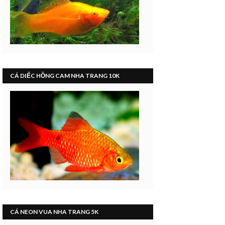
CÁ DIẾC HỒNG CAM NHA TRANG 10K
CÁ NEON VUA NHA TRANG 5K