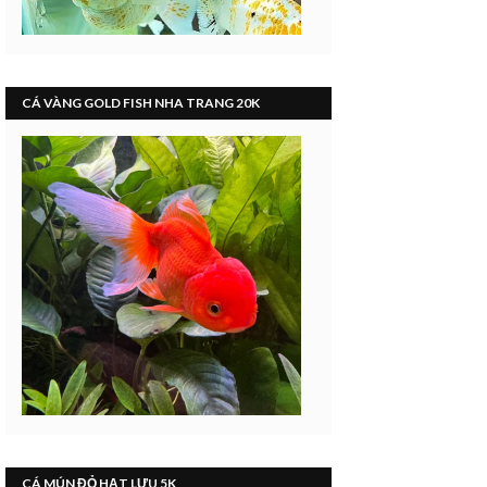
CÁ VÀNG GOLD FISH NHA TRANG 20K
CÁ MÚN ĐỎ HẠT LỰU 5K