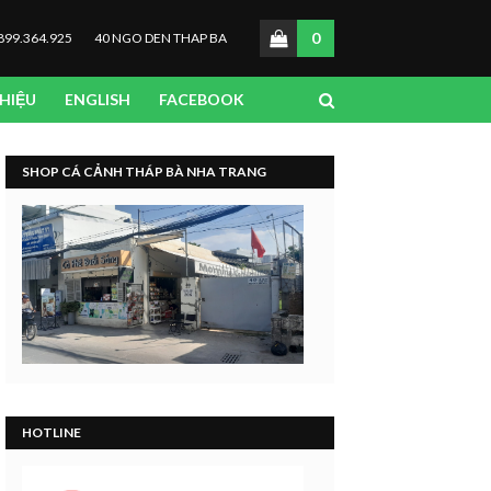
0
899.364.925
40 NGO DEN THAP BA
THIỆU
ENGLISH
FACEBOOK
SHOP CÁ CẢNH THÁP BÀ NHA TRANG
HOTLINE