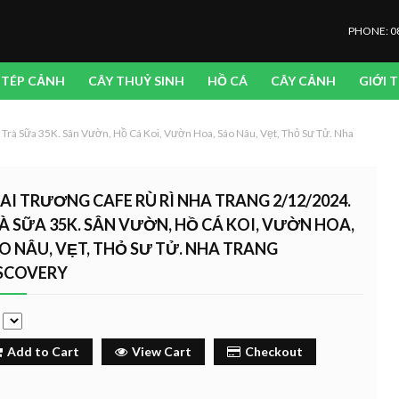
PHONE: 0
TÉP CẢNH
CÂY THUỶ SINH
HỒ CÁ
CÂY CẢNH
GIỚI 
 Trà Sữa 35K. Sân Vườn, Hồ Cá Koi, Vườn Hoa, Sáo Nâu, Vẹt, Thỏ Sư Tử. Nha
AI TRƯƠNG CAFE RÙ RÌ NHA TRANG 2/12/2024.
À SỮA 35K. SÂN VƯỜN, HỒ CÁ KOI, VƯỜN HOA,
O NÂU, VẸT, THỎ SƯ TỬ. NHA TRANG
SCOVERY
e
Add to Cart
View Cart
Checkout