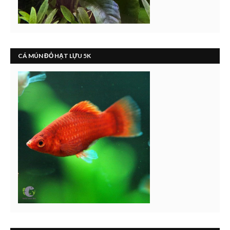
CÁ MÚN ĐỎ HẠT LỰU 5K