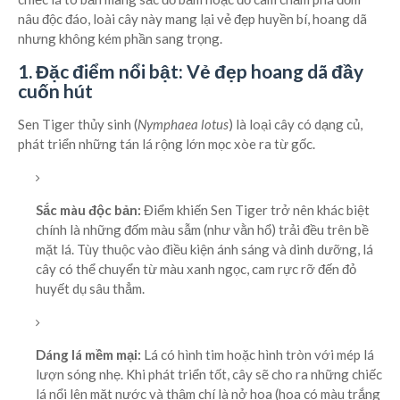
nâu độc đáo, loài cây này mang lại vẻ đẹp huyền bí, hoang dã
nhưng không kém phần sang trọng.
1. Đặc điểm nổi bật: Vẻ đẹp hoang dã đầy
cuốn hút
Sen Tiger thủy sinh (
Nymphaea lotus
) là loại cây có dạng củ,
phát triển những tán lá rộng lớn mọc xòe ra từ gốc.
Sắc màu độc bản:
Điểm khiến Sen Tiger trở nên khác biệt
chính là những đốm màu sẫm (như vằn hổ) trải đều trên bề
mặt lá. Tùy thuộc vào điều kiện ánh sáng và dinh dưỡng, lá
cây có thể chuyển từ màu xanh ngọc, cam rực rỡ đến đỏ
huyết dụ sâu thẳm.
Dáng lá mềm mại:
Lá có hình tim hoặc hình tròn với mép lá
lượn sóng nhẹ. Khi phát triển tốt, cây sẽ cho ra những chiếc
lá nổi lên mặt nước và thậm chí là nở hoa (hoa có màu trắng