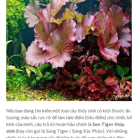
Nếu bạn đang tìm kiếm một loại cây thủy sinh có kích thước ấn
tượng, màu sắc rực rỡ để làm tâm điểm (tiêu điểm) cho chiếc bể
kính của mình, câu trả lời hoàn hảo chính là
Sen Tiger thủy
sinh
(hay còn gọi là Súng Tiger / Súng Xác Pháo). Với những
chiếc lá to bản mang sắc đỏ bầm hoặc đỏ cam chấm phá đốm