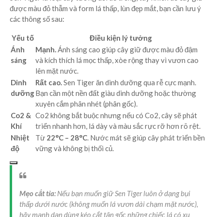
được màu đỏ thẫm và form lá thấp, lùn đẹp mắt, bạn cần lưu ý
các thông số sau:
Yếu tố
Điều kiện lý tưởng
Ánh
Mạnh.
Ánh sáng cao giúp cây giữ được màu đỏ đậm
sáng
và kích thích lá mọc thấp, xòe rộng thay vì vươn cao
lên mặt nước.
Dinh
Rất cao.
Sen Tiger ăn dinh dưỡng qua rễ cực mạnh.
dưỡng
Bạn cần một nền đất giàu dinh dưỡng hoặc thường
xuyên cắm phân nhét (phân gốc).
Co2 &
Co2 không bắt buộc nhưng nếu có Co2, cây sẽ phát
Khí
triển nhanh hơn, lá dày và màu sắc rực rỡ hơn rõ rệt.
Nhiệt
Từ
22°C – 28°C
. Nước mát sẽ giúp cây phát triển bền
độ
vững và không bị thối củ.
Mẹo cắt tỉa:
Nếu bạn muốn giữ Sen Tiger luôn ở dạng bụi
thấp dưới nước (không muốn lá vươn dài chạm mặt nước),
hãy mạnh dạn dùng kéo cắt tận gốc những chiếc lá có xu