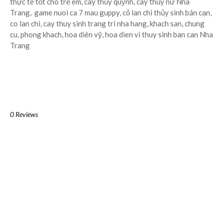
thực tế tốt cho trẻ em, cây thủy quỳnh, cây thủy nữ Nha
Trang, game nuoi ca 7 mau guppy, cỏ lan chi thủy sinh bán cạn,
co lan chi, cay thuy sinh trang tri nha hang, khach san, chung
cu, phong khach, hoa diên vỹ, hoa dien vi thuy sinh ban can Nha
Trang
0 Reviews