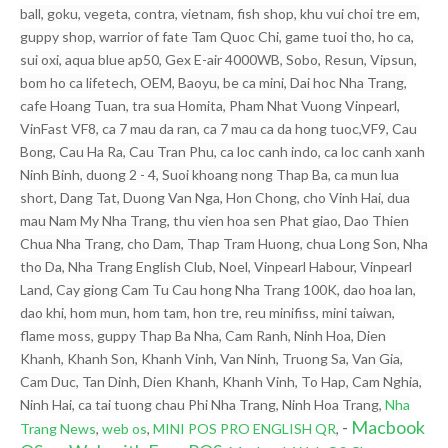
ball, goku, vegeta, contra, vietnam, fish shop, khu vui choi tre em,
guppy shop, warrior of fate Tam Quoc Chi, game tuoi tho, ho ca,
sui oxi, aqua blue ap50, Gex E-air 4000WB, Sobo, Resun, Vipsun,
bom ho ca lifetech, OEM, Baoyu, be ca mini, Dai hoc Nha Trang,
cafe Hoang Tuan, tra sua Homita, Pham Nhat Vuong Vinpearl,
VinFast VF8, ca 7 mau da ran, ca 7 mau ca da hong tuoc,VF9, Cau
Bong, Cau Ha Ra, Cau Tran Phu, ca loc canh indo, ca loc canh xanh
Ninh Binh, duong 2 - 4, Suoi khoang nong Thap Ba, ca mun lua
short, Dang Tat, Duong Van Nga, Hon Chong, cho Vinh Hai, dua
mau Nam My Nha Trang, thu vien hoa sen Phat giao, Dao Thien
Chua Nha Trang, cho Dam, Thap Tram Huong, chua Long Son, Nha
tho Da, Nha Trang English Club, Noel, Vinpearl Habour, Vinpearl
Land, Cay giong Cam Tu Cau hong Nha Trang 100K, dao hoa lan,
dao khi, hom mun, hom tam, hon tre, reu minifiss, mini taiwan,
flame moss, guppy Thap Ba Nha, Cam Ranh, Ninh Hoa, Dien
Khanh, Khanh Son, Khanh Vinh, Van Ninh, Truong Sa, Van Gia,
Cam Duc, Tan Dinh, Dien Khanh, Khanh Vinh, To Hap, Cam Nghia,
Ninh Hai, ca tai tuong chau Phi Nha Trang, Ninh Hoa Trang,
Nha
-
Macbook
Trang News
,
web os
,
MINI POS PRO ENGLISH QR
,