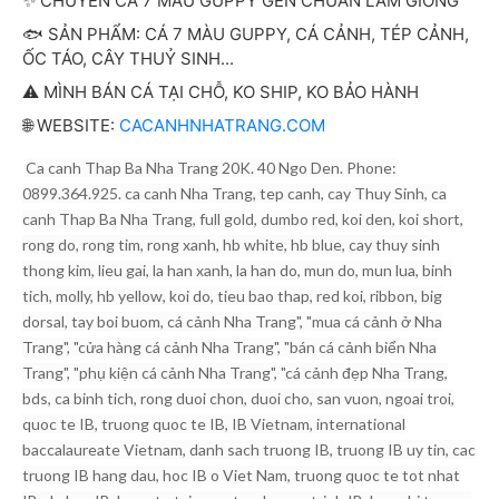
✨ CHUYÊN CÁ 7 MÀU GUPPY GEN CHUẨN LÀM GIỐNG
🐟 SẢN PHẨM: CÁ 7 MÀU GUPPY, CÁ CẢNH, TÉP CẢNH,
ỐC TÁO, CÂY THUỶ SINH...
⚠️ MÌNH BÁN CÁ TẠI CHỖ, KO SHIP, KO BẢO HÀNH
🌐 WEBSITE:
CACANHNHATRANG.COM
Ca canh Thap Ba Nha Trang 20K. 40 Ngo Den. Phone:
0899.364.925. ca canh Nha Trang, tep canh, cay Thuy Sinh, ca
canh Thap Ba Nha Trang, full gold, dumbo red, koi den, koi short,
rong do, rong tim, rong xanh, hb white, hb blue, cay thuy sinh
thong kim, lieu gai, la han xanh, la han do, mun do, mun lua, binh
tich, molly, hb yellow, koi do, tieu bao thap, red koi, ribbon, big
dorsal, tay boi buom, cá cảnh Nha Trang", "mua cá cảnh ở Nha
Trang", "cửa hàng cá cảnh Nha Trang", "bán cá cảnh biển Nha
Trang", "phụ kiện cá cảnh Nha Trang", "cá cảnh đẹp Nha Trang,
bds, ca binh tich, rong duoi chon, duoi cho, san vuon, ngoai troi,
quoc te IB, truong quoc te IB, IB Vietnam, international
baccalaureate Vietnam, danh sach truong IB, truong IB uy tin, cac
truong IB hang dau, hoc IB o Viet Nam, truong quoc te tot nhat