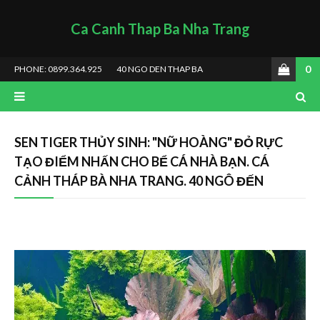
Ca Canh Thap Ba Nha Trang
0
PHONE: 0899.364.925
40 NGO DEN THAP BA
SEN TIGER THỦY SINH: "NỮ HOÀNG" ĐỎ RỰC
TẠO ĐIỂM NHẤN CHO BỂ CÁ NHÀ BẠN. CÁ
CẢNH THÁP BÀ NHA TRANG. 40 NGÔ ĐẾN