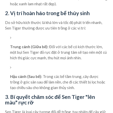
hoặc xanh lam nhạt rất đẹp).
2. Vị trí hoàn hảo trong bể thủy sinh
Do sở hữu kích thước lá khá lớn và tốc độ phát triển nhanh,
Sen Tiger thường được ưu tiên trồng ở các vị trí:
Trung cảnh (Giữa bể):
Đối với các bể có kích thước lớn,
một bụi Sen Tiger đỏ rực đặt ở trung tâm sẽ tạo nên một cú
hích thị giác cực mạnh, thu hút mọi ánh nhìn.
Hậu cảnh (Sau bể):
Trong các bể tầm trung, cây được
trồng ở góc sân sau để làm nền, che đi các thiết bị lọc hoặc
tạo chiều sâu cho không gian thủy sinh.
3. Bí quyết chăm sóc để Sen Tiger "lên
màu" rực rỡ
Sen Tiger là loại cây tương đối dễ trồng, tuy nhiên để cây giữ