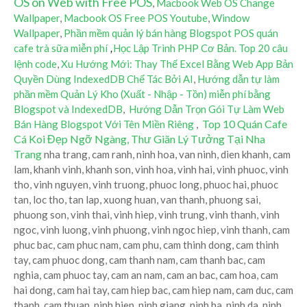
OS on Web with Free POS
,
Macbook Web OS Change
Wallpaper
,
Macbook OS Free POS Youtube
,
Window
Wallpaper
,
Phần mềm quản lý bán hàng Blogspot POS quán
cafe trà sữa miễn phí
Học Lập Trình PHP Cơ Bản. Top 20 câu
,
lệnh code
,
Xu Hướng Mới: Thay Thế Excel Bằng Web App Bản
Quyền Dùng IndexedDB Chế Tác Bởi AI
,
Hướng dẫn tự làm
phần mềm Quản Lý Kho (Xuất - Nhập - Tồn) miễn phí bằng
Blogspot và IndexedDB
,
Hướng Dẫn Trọn Gói Tự Làm Web
Top 10 Quán Cafe
Bán Hàng Blogspot Với Tên Miền Riêng
,
Cá Koi Đẹp Ngỡ Ngàng, Thư Giãn Lý Tưởng Tại Nha
Trang
nha trang, cam ranh, ninh hoa, van ninh, dien khanh, cam
lam, khanh vinh, khanh son, vinh hoa, vinh hai, vinh phuoc, vinh
tho, vinh nguyen, vinh truong, phuoc long, phuoc hai, phuoc
tan, loc tho, tan lap, xuong huan, van thanh, phuong sai,
phuong son, vinh thai, vinh hiep, vinh trung, vinh thanh, vinh
ngoc, vinh luong, vinh phuong, vinh ngoc hiep, vinh thanh, cam
phuc bac, cam phuc nam, cam phu, cam thinh dong, cam thinh
tay, cam phuoc dong, cam thanh nam, cam thanh bac, cam
nghia, cam phuoc tay, cam an nam, cam an bac, cam hoa, cam
hai dong, cam hai tay, cam hiep bac, cam hiep nam, cam duc, cam
thanh, cam thuan, ninh hiep, ninh giang, ninh ha, ninh da, ninh