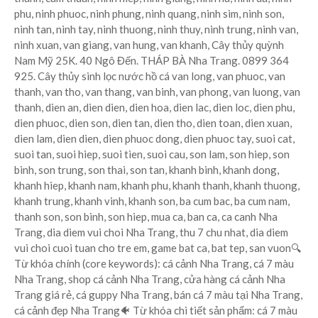
phu, ninh phuoc, ninh phung, ninh quang, ninh sim, ninh son,
ninh tan, ninh tay, ninh thuong, ninh thuy, ninh trung, ninh van,
ninh xuan, van giang, van hung, van khanh, Cây thủy quỳnh
Nam Mỹ 25K. 40 Ngô Đến. THÁP BÀ Nha Trang. 0899 364
925. Cây thủy sinh lọc nước hồ cá van long, van phuoc, van
thanh, van tho, van thang, van binh, van phong, van luong, van
thanh, dien an, dien dien, dien hoa, dien lac, dien loc, dien phu,
dien phuoc, dien son, dien tan, dien tho, dien toan, dien xuan,
dien lam, dien dien, dien phuoc dong, dien phuoc tay, suoi cat,
suoi tan, suoi hiep, suoi tien, suoi cau, son lam, son hiep, son
binh, son trung, son thai, son tan, khanh binh, khanh dong,
khanh hiep, khanh nam, khanh phu, khanh thanh, khanh thuong,
khanh trung, khanh vinh, khanh son, ba cum bac, ba cum nam,
thanh son, son binh, son hiep, mua ca, ban ca, ca canh Nha
Trang, dia diem vui choi Nha Trang, thu 7 chu nhat, dia diem
vui choi cuoi tuan cho tre em, game bat ca, bat tep, san vuon🔍
Từ khóa chính (core keywords): cá cảnh Nha Trang, cá 7 màu
Nha Trang, shop cá cảnh Nha Trang, cửa hàng cá cảnh Nha
Trang giá rẻ, cá guppy Nha Trang, bán cá 7 màu tại Nha Trang,
cá cảnh đẹp Nha Trang🐠 Từ khóa chi tiết sản phẩm: cá 7 màu