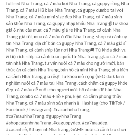
full red Nha Trang, cá 7 màu koi Nha Trang, cá guppy rồng Nha
Trang, cá 7 màu HB blue Nha Trang, cá guppy dumbo tai voi
Nha Trang, cá 7 màu mini size đẹp Nha Trang, cá 7 màu sinh
sản khỏe Nha Trang, cá guppy nhập khẩu Nha Trang💰Từ khóa
giá & nhu cầu mua: cá 7 màu giá rẻ Nha Trang, cá cảnh Nha
Trang giá tốt, mua cá 7 màu ở đâu Nha Trang, shop cá cảnh uy
tín Nha Trang, địa chỉ bán cá guppy Nha Trang, cá 7 màu giá sỉ
Nha Trang, cá cảnh ship tận nơi Nha Trang🚚 Từ khóa dịch vụ
& tiện ích: ship cá cảnh toàn quốc từ Nha Trang, giao cá 7 màu
tận nhà Nha Trang, tư vấn nuôi cá 7 màu cho người mới, bán
thức ăn cá cảnh Nha Trang, bán hồ cá mini Nha Trang, phụ kiện
cá cảnh Nha Trang giá rẻ🌿 Từ khóa mở rộng (SEO dài): kinh
nghiệm nuôi cá 7 màu tại Nha Trang, cách chăm cá guppy khỏe
đẹp, cá 7 màu dễ nuôi cho người mới, hồ cá mini để bàn Nha
Trang, combo cá 7 màu + hồ + phụ kiện, cá cảnh phong thủy
Nha Trang, cá 7 màu sinh sản nhanh📱 Hashtag (cho TikTok /
Facebook / Instagram): #cacanhnhaTrang,
#ca7mauNhaTrang, #guppyNhaTrang,
#shopcacanhnhaTrang, #caguppydep, #ca7maudep,
#cacanhrẻ, #thuysinhNhaTrang, GAME nuôi cá cảnh trò chơi