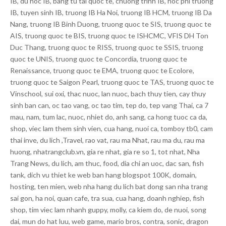
IB, du hoc IB, bang tu tai quoc te, chuong trinh IB, hoc phi truong
IB, tuyen sinh IB, truong IB Ha Noi, truong IB HCM, truong IB Da
Nang, truong IB Binh Duong, truong quoc te SIS, truong quoc te
AIS, truong quoc te BIS, truong quoc te ISHCMC, VFIS DH Ton
Duc Thang, truong quoc te RISS, truong quoc te SSIS, truong
quoc te UNIS, truong quoc te Concordia, truong quoc te
Renaissance, truong quoc te EMA, truong quoc te Ecolore,
truong quoc te Saigon Pearl, truong quoc te TAS, truong quoc te
Vinschool, sui oxi, thac nuoc, lan nuoc, bach thuy tien, cay thuy
sinh ban can, oc tao vang, oc tao tim, tep do, tep vang Thai, ca 7
mau, nam, tum lac, nuoc, nhiet do, anh sang, ca hong tuoc ca da,
shop, viec lam them sinh vien, cua hang, nuoi ca, tomboy tb0, cam
thai inve, du lich ,Travel, rao vat, rau ma Nhat, rau ma du, rau ma
huong, nhatrangclub.vn, gia re nhat, gia re so 1, tot nhat, Nha
Trang News, du lich, am thuc, food, dia chi an uoc, dac san, fish
tank, dich vu thiet ke web ban hang blogspot 100K, domain,
hosting, ten mien, web nha hang du lich bat dong san nha trang
sai gon, ha noi, quan cafe, tra sua, cua hang, doanh nghiep, fish
shop, tim viec lam nhanh guppy, molly, ca kiem do, de nuoi, song
dai, mun do hat luu, web game, mario bros, contra, sonic, dragon