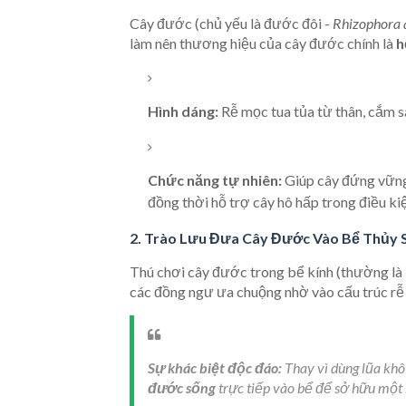
Cây đước (chủ yếu là đước đôi -
Rhizophora 
làm nên thương hiệu của cây đước chính là
h
Hình dáng:
Rễ mọc tua tủa từ thân, cắm s
Chức năng tự nhiên:
Giúp cây đứng vững 
đồng thời hỗ trợ cây hô hấp trong điều ki
2. Trào Lưu Đưa Cây Đước Vào Bể Thủy 
Thú chơi cây đước trong bể kính (thường là
các đồng ngư ưa chuộng nhờ vào cấu trúc rễ
Sự khác biệt độc đáo:
Thay vì dùng lũa khô 
đước sống
trực tiếp vào bể để sở hữu một b