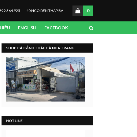
0
899.364.925
40 NGO DEN THAP BA
THIỆU
ENGLISH
FACEBOOK
SHOP CÁ CẢNH THÁP BÀ NHA TRANG
HOTLINE