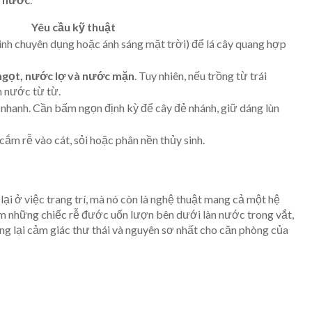
Yêu cầu kỹ thuật
inh chuyên dụng hoặc ánh sáng mặt trời) để lá cây quang hợp
gọt, nước lợ và nước mặn
. Tuy nhiên, nếu trồng từ trái
n nước từ từ.
 nhanh. Cần bấm ngọn định kỳ để cây đẻ nhánh, giữ dáng lùn
cắm rễ vào cát, sỏi hoặc phân nền thủy sinh.
ại ở việc trang trí, mà nó còn là nghệ thuật mang cả một hệ
gắm những chiếc rễ đước uốn lượn bên dưới làn nước trong vắt,
ng lại cảm giác thư thái và nguyên sơ nhất cho căn phòng của