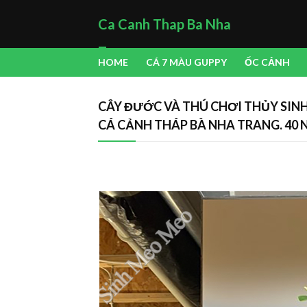
Ca Canh Thap Ba Nha
Trang
HOME
CÁ 7 MÀU GUPPY
ỐC CẢNH
CÂY ĐƯỚC VÀ THÚ CHƠI THỦY SINH
CÁ CẢNH THÁP BÀ NHA TRANG. 40