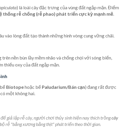
apiculata
) là loài cây đặc trưng của vùng đất ngập mặn. Điểm
ệ thống rễ chống (rễ phao) phát triển cực kỳ mạnh mẽ
.
âu vào lòng đất tạo thành những hình vòng cung vững chãi.
trên nền bùn lầy mềm nhão và chống chọi với sóng biển,
ện thiếu oxy của đất ngập mặn.
Sinh
 bể
Biotope
hoặc bể
Paludarium/Bán cạn
) đang rất được
 có một không hai.
để giả lập rễ cây, người chơi thủy sinh hiện nay thích trồng
cây
ộ rễ "bằng xương bằng thịt" phát triển theo thời gian.