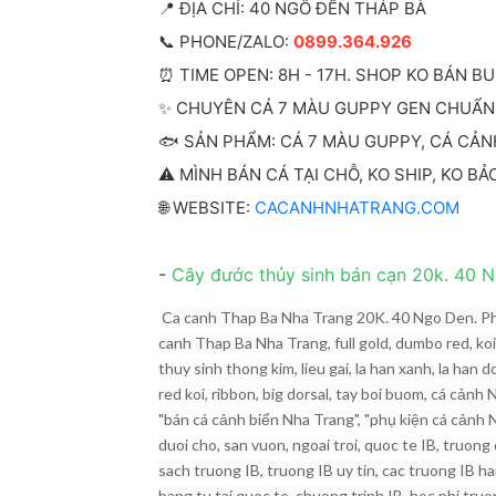
📍 ĐỊA CHỈ: 40 NGÔ ĐẾN THÁP BÀ
📞 PHONE/ZALO:
0899.364.926
⏰ TIME OPEN: 8H - 17H. SHOP KO BÁN BU
✨ CHUYÊN CÁ 7 MÀU GUPPY GEN CHUẨN
🐟 SẢN PHẨM: CÁ 7 MÀU GUPPY, CÁ CẢNH
⚠️ MÌNH BÁN CÁ TẠI CHỖ, KO SHIP, KO B
🌐 WEBSITE:
CACANHNHATRANG.COM
-
Cây đước thủy sinh bán cạn 20k. 40 
Ca canh Thap Ba Nha Trang 20K. 40 Ngo Den. Pho
canh Thap Ba Nha Trang, full gold, dumbo red, koi 
thuy sinh thong kim, lieu gai, la han xanh, la han d
red koi, ribbon, big dorsal, tay boi buom, cá cản
"bán cá cảnh biển Nha Trang", "phụ kiện cá cảnh N
duoi cho, san vuon, ngoai troi, quoc te IB, truon
sach truong IB, truong IB uy tin, cac truong IB h
bang tu tai quoc te, chuong trinh IB, hoc phi tru