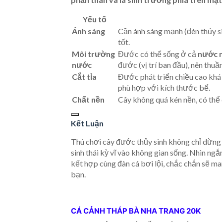
Yếu tố
Ánh sáng
Cần ánh sáng mạnh (đèn thủy s
tốt.
Môi trường
Đước có thể sống ở cả
nước n
nước
đước (vị trí ban đầu), nên thuầ
Cắt tỉa
Đước phát triển chiều cao khá
phù hợp với kích thước bể.
Chất nền
Cây không quá kén nền, có thể 
Kết Luận
Thú chơi cây đước thủy sinh không chỉ dừng l
sinh thái kỳ vĩ vào không gian sống. Nhìn n
kết hợp cùng đàn cá bơi lội, chắc chắn sẽ ma
bạn.
CÁ CẢNH THÁP BÀ NHA TRANG 20K