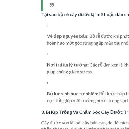
Tại sao bộ rễ cây đước lại mê hoặc dân ch
Vẻ đẹp nguyên bản:
Bộ rễ đước khi phát 
hoàn hảo một góc rừng ngập mặn thu nhỏ
Nơi trú ẩn lý tưởng:
Các rễ đan xen là kh
giúp chúng giảm stress.
Bộ lọc sinh học tự nhiên:
Rễ đước hấp th
cực tốt, giúp môi trường nước trong sạch
3. Bí Kíp Trồng Và Chăm Sóc Cây Đước Tr
Cây đước vốn là loài cây bán cạn, do đó cách
phần thân và lá sinh trưởng phía trên mặ