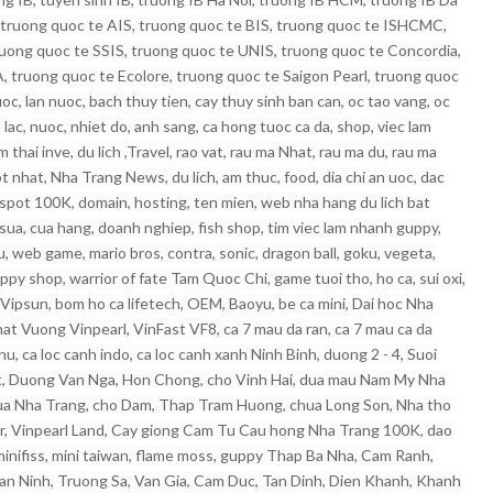
 truong quoc te AIS, truong quoc te BIS, truong quoc te ISHCMC,
uong quoc te SSIS, truong quoc te UNIS, truong quoc te Concordia,
 truong quoc te Ecolore, truong quoc te Saigon Pearl, truong quoc
oc, lan nuoc, bach thuy tien, cay thuy sinh ban can, oc tao vang, oc
 lac, nuoc, nhiet do, anh sang, ca hong tuoc ca da, shop, viec lam
thai inve, du lich ,Travel, rao vat, rau ma Nhat, rau ma du, rau ma
ot nhat, Nha Trang News, du lich, am thuc, food, dia chi an uoc, dac
gspot 100K, domain, hosting, ten mien, web nha hang du lich bat
 sua, cua hang, doanh nghiep, fish shop, tim viec lam nhanh guppy,
uu, web game, mario bros, contra, sonic, dragon ball, goku, vegeta,
uppy shop, warrior of fate Tam Quoc Chi, game tuoi tho, ho ca, sui oxi,
Vipsun, bom ho ca lifetech, OEM, Baoyu, be ca mini, Dai hoc Nha
t Vuong Vinpearl, VinFast VF8, ca 7 mau da ran, ca 7 mau ca da
 ca loc canh indo, ca loc canh xanh Ninh Binh, duong 2 - 4, Suoi
at, Duong Van Nga, Hon Chong, cho Vinh Hai, dua mau Nam My Nha
hua Nha Trang, cho Dam, Thap Tram Huong, chua Long Son, Nha tho
ur, Vinpearl Land, Cay giong Cam Tu Cau hong Nha Trang 100K, dao
 minifiss, mini taiwan, flame moss, guppy Thap Ba Nha, Cam Ranh,
an Ninh, Truong Sa, Van Gia, Cam Duc, Tan Dinh, Dien Khanh, Khanh