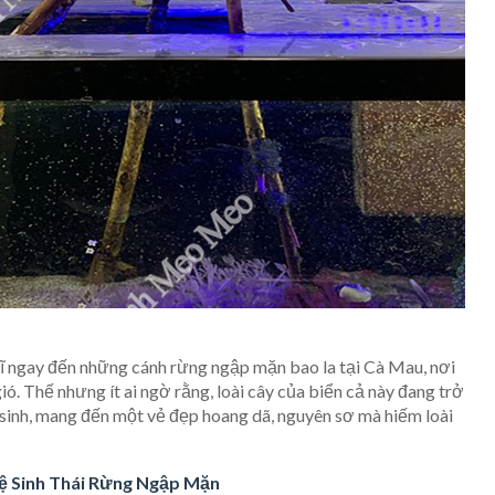
ĩ ngay đến những cánh rừng ngập mặn bao la tại Cà Mau, nơi
. Thế nhưng ít ai ngờ rằng, loài cây của biển cả này đang trở
 sinh, mang đến một vẻ đẹp hoang dã, nguyên sơ mà hiếm loài
ệ Sinh Thái Rừng Ngập Mặn