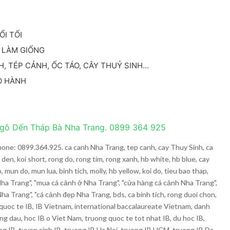
ỔI TỐI
 LÀM GIỐNG
, TÉP CẢNH, ỐC TÁO, CÂY THUỶ SINH...
ẢO HÀNH
Ngô Dến Tháp Bà Nha Trang. 0899 364 925
ne: 0899.364.925. ca canh Nha Trang, tep canh, cay Thuy Sinh, ca
den, koi short, rong do, rong tim, rong xanh, hb white, hb blue, cay
o, mun do, mun lua, binh tich, molly, hb yellow, koi do, tieu bao thap,
h Nha Trang", "mua cá cảnh ở Nha Trang", "cửa hàng cá cảnh Nha Trang",
ha Trang", "cá cảnh đẹp Nha Trang, bds, ca binh tich, rong duoi chon,
g quoc te IB, IB Vietnam, international baccalaureate Vietnam, danh
ang dau, hoc IB o Viet Nam, truong quoc te tot nhat IB, du hoc IB,
ong IB, tuyen sinh IB, truong IB Ha Noi, truong IB HCM, truong IB Da