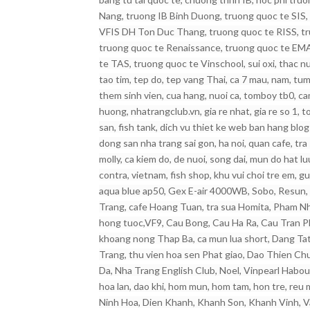
Nang, truong IB Binh Duong, truong quoc te SIS,
VFIS DH Ton Duc Thang, truong quoc te RISS, tr
truong quoc te Renaissance, truong quoc te EMA,
te TAS, truong quoc te Vinschool, sui oxi, thac nu
tao tim, tep do, tep vang Thai, ca 7 mau, nam, tum
them sinh vien, cua hang, nuoi ca, tomboy tb0, cam 
huong, nhatrangclub.vn, gia re nhat, gia re so 1, t
san, fish tank, dich vu thiet ke web ban hang blo
dong san nha trang sai gon, ha noi, quan cafe, tra
molly, ca kiem do, de nuoi, song dai, mun do hat l
contra, vietnam, fish shop, khu vui choi tre em, g
aqua blue ap50, Gex E-air 4000WB, Sobo, Resun, 
Trang, cafe Hoang Tuan, tra sua Homita, Pham Nha
hong tuoc,VF9, Cau Bong, Cau Ha Ra, Cau Tran Phu,
khoang nong Thap Ba, ca mun lua short, Dang T
Trang, thu vien hoa sen Phat giao, Dao Thien C
Da, Nha Trang English Club, Noel, Vinpearl Habo
hoa lan, dao khi, hom mun, hom tam, hon tre, reu
Ninh Hoa, Dien Khanh, Khanh Son, Khanh Vinh, V