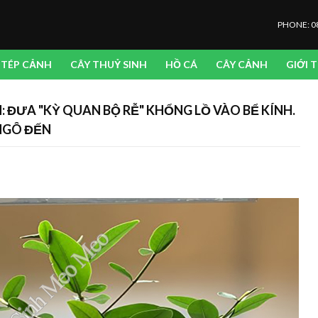
PHONE: 0
TÉP CẢNH
CÂY THUỶ SINH
HỒ CÁ
CÂY CẢNH
GIỚI 
: ĐƯA "KỲ QUAN BỘ RỄ" KHỔNG LỒ VÀO BỂ KÍNH.
 NGÔ ĐẾN