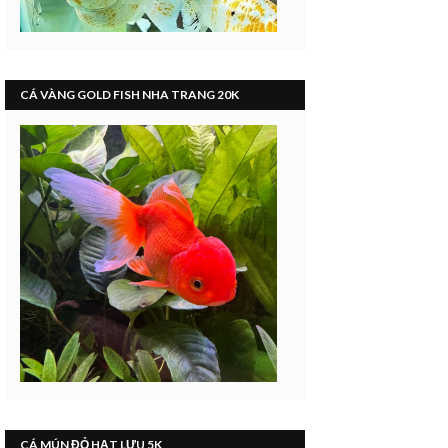
CÁ VÀNG GOLD FISH NHA TRANG 20K
CÁ MÚN ĐỎ HẠT LỰU 5K