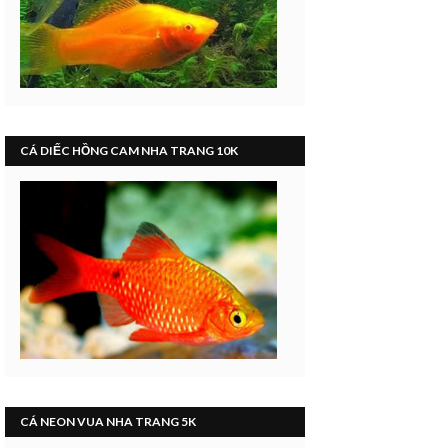
CÁ DIẾC HỒNG CAM NHA TRANG 10K
CÁ NEON VUA NHA TRANG 5K