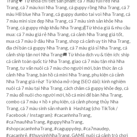
Trang🐠 Từ khóa chi tiết sản phẩm: cá 7 màu full red Nha
Trang, cá 7 màu koi Nha Trang, cá guppy rồng Nha Trang, cá 7
màu HB blue Nha Trang, cá guppy dumbo tai voi Nha Trang, cá
7 màu mini size đẹp Nha Trang, cá 7 màu sinh sản khỏe Nha
Trang, cá guppy nhập khẩu Nha Trang💰Từ khóa giá & nhu cầu
mua: cá 7 màu giá rẻ Nha Trang, cá cảnh Nha Trang giá tốt,
mua cá 7 màu ở đâu Nha Trang, shop cá cảnh uy tín Nha Trang,
địa chỉ bán cá guppy Nha Trang, cá 7 màu giá sỉ Nha Trang, cá
cảnh ship tận nơi Nha Trang🚚 Từ khóa dịch vụ & tiện ích: ship
cá cảnh toàn quốc từ Nha Trang, giao cá 7 màu tận nhà Nha
Trang, tư vấn nuôi cá 7 màu cho người mới, bán thức ăn cá
cảnh Nha Trang, bán hồ cá mini Nha Trang, phụ kiện cá cảnh
Nha Trang giá rẻ🌿 Từ khóa mở rộng (SEO dài): kinh nghiệm
nuôi cá 7 màu tại Nha Trang, cách chăm cá guppy khỏe đẹp, cá
7 màu dễ nuôi cho người mới, hồ cá mini để bàn Nha Trang,
combo cá 7 màu + hồ + phụ kiện, cá cảnh phong thủy Nha
Trang, cá 7 màu sinh sản nhanh📱 Hashtag (cho TikTok /
Facebook / Instagram): #cacanhnhaTrang,
#ca7mauNhaTrang, #guppyNhaTrang,
#shopcacanhnhaTrang, #caguppydep, #ca7maudep,
#cacanhrẻ, #thuysinhNhaTrang, GAME nuôi cá cảnh trò chơi