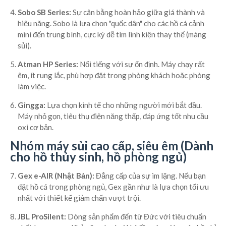
Sobo SB Series:
Sự cân bằng hoàn hảo giữa giá thành và
hiệu năng. Sobo là lựa chọn "quốc dân" cho các hồ cá cảnh
mini đến trung bình, cực kỳ dễ tìm linh kiện thay thế (màng
sủi).
Atman HP Series:
Nổi tiếng với sự ổn định. Máy chạy rất
êm, ít rung lắc, phù hợp đặt trong phòng khách hoặc phòng
làm việc.
Gingga:
Lựa chọn kinh tế cho những người mới bắt đầu.
Máy nhỏ gọn, tiêu thụ điện năng thấp, đáp ứng tốt nhu cầu
oxi cơ bản.
Nhóm máy sủi cao cấp, siêu êm (Dành
cho hồ thủy sinh, hồ phòng ngủ)
Gex e-AIR (Nhật Bản):
Đẳng cấp của sự im lặng. Nếu bạn
đặt hồ cá trong phòng ngủ, Gex gần như là lựa chọn tối ưu
nhất với thiết kế giảm chấn vượt trội.
JBL ProSilent:
Dòng sản phẩm đến từ Đức với tiêu chuẩn