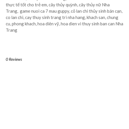
thực tế tốt cho trẻ em, cây thủy quỳnh, cây thủy nữ Nha
Trang, game nuoi ca 7 mau guppy, cỏ lan chi thủy sinh bán cạn,
co lan chi, cay thuy sinh trang tri nha hang, khach san, chung
cu, phong khach, hoa diên vỹ, hoa dien vi thuy sinh ban can Nha
Trang
0 Reviews