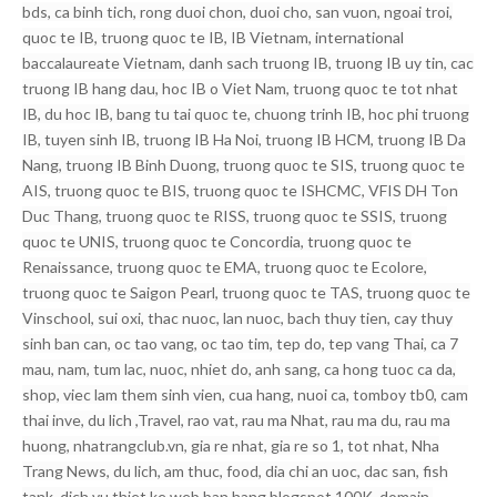
bds, ca binh tich, rong duoi chon, duoi cho, san vuon, ngoai troi,
quoc te IB, truong quoc te IB, IB Vietnam, international
baccalaureate Vietnam, danh sach truong IB, truong IB uy tin, cac
truong IB hang dau, hoc IB o Viet Nam, truong quoc te tot nhat
IB, du hoc IB, bang tu tai quoc te, chuong trinh IB, hoc phi truong
IB, tuyen sinh IB, truong IB Ha Noi, truong IB HCM, truong IB Da
Nang, truong IB Binh Duong, truong quoc te SIS, truong quoc te
AIS, truong quoc te BIS, truong quoc te ISHCMC, VFIS DH Ton
Duc Thang, truong quoc te RISS, truong quoc te SSIS, truong
quoc te UNIS, truong quoc te Concordia, truong quoc te
Renaissance, truong quoc te EMA, truong quoc te Ecolore,
truong quoc te Saigon Pearl, truong quoc te TAS, truong quoc te
Vinschool, sui oxi, thac nuoc, lan nuoc, bach thuy tien, cay thuy
sinh ban can, oc tao vang, oc tao tim, tep do, tep vang Thai, ca 7
mau, nam, tum lac, nuoc, nhiet do, anh sang, ca hong tuoc ca da,
shop, viec lam them sinh vien, cua hang, nuoi ca, tomboy tb0, cam
thai inve, du lich ,Travel, rao vat, rau ma Nhat, rau ma du, rau ma
huong, nhatrangclub.vn, gia re nhat, gia re so 1, tot nhat, Nha
Trang News, du lich, am thuc, food, dia chi an uoc, dac san, fish
tank, dich vu thiet ke web ban hang blogspot 100K, domain,