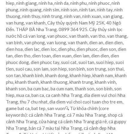
hiep, ninh giang, ninh ha, ninh da, ninh phu, ninh phuoc, ninh
phung, ninh quang, ninh sim, ninh son, ninh tan, ninh tay, ninh
thuong, ninh thuy, ninh trung, ninh van, ninh xuan, van giang,
van hung, van khanh, Cây thủy quỳnh Nam Mỹ 25K. 40 Ngô
Đến. THÁP BÀ Nha Trang. 0899 364 925. Cây thủy sinh lọc
nước hồ cá van long, van phuoc, van thanh, van tho, van thang,
van binh, van phong, van luong, van thanh, dien an, dien dien,
dien hoa, dien lac, dien loc, dien phu, dien phuoc, dien son, dien
tan, dien tho, dien toan, dien xuan, dien lam, dien dien, dien
phuoc dong, dien phuoc tay, suoi cat, suoi tan, suoi hiep, suoi
tien, suoi cau, son lam, son hiep, son binh, son trung, son thai,
son tan, khanh binh, khanh dong, khanh hiep, khanh nam, khanh
phu, khanh thanh, khanh thuong, khanh trung, khanh vinh,
khanh son, ba cum bac, ba cum nam, thanh son, son binh, son
hiep, mua ca, ban ca, ca canh Nha Trang, dia diem vui choi Nha
Trang, thu 7 chu nhat, dia diem vui choi cuoi tuan cho tre em,
game bat ca, bat tep, san vuon🔍 Từ khóa chính (core
keywords): cá cảnh Nha Trang, cá 7 màu Nha Trang, shop cá
cảnh Nha Trang, cửa hàng cá cảnh Nha Trang giá rẻ, cá guppy
Nha Trang, bán cá 7 màu tại Nha Trang, cá cảnh đẹp Nha