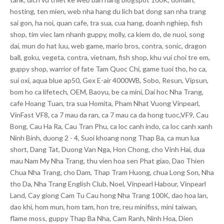
hosting, ten mien, web nha hang du lich bat dong san nha trang
sai gon, ha noi, quan cafe, tra sua, cua hang, doanh nghiep, fish
shop, tim viec lam nhanh guppy, molly, ca kiem do, de nuoi, song
dai, mun do hat luu, web game, mario bros, contra, sonic, dragon
ball, goku, vegeta, contra, vietnam, fish shop, khu vui choi tre em,
guppy shop, warrior of fate Tam Quoc Chi, game tuoi tho, ho ca,
sui oxi, aqua blue ap50, Gex E-air 4000WB, Sobo, Resun, Vipsun,
bom ho ca lifetech, OEM, Baoyu, be ca mini, Dai hoc Nha Trang,
cafe Hoang Tuan, tra sua Homita, Pham Nhat Vuong Vinpearl,
VinFast VF8, ca 7 mau da ran, ca 7 mau ca da hong tuoc,VF9, Cau
Bong, Cau Ha Ra, Cau Tran Phu, ca loc canh indo, ca loc canh xanh
Ninh Binh, duong 2 - 4, Suoi khoang nong Thap Ba, ca mun lua
short, Dang Tat, Duong Van Nga, Hon Chong, cho Vinh Hai, dua
mau Nam My Nha Trang, thu vien hoa sen Phat giao, Dao Thien
Chua Nha Trang, cho Dam, Thap Tram Huong, chua Long Son, Nha
tho Da, Nha Trang English Club, Noel, Vinpearl Habour, Vinpearl
Land, Cay giong Cam Tu Cau hong Nha Trang 100K, dao hoa lan,
dao khi, hom mun, hom tam, hon tre, reu minifiss, mini taiwan,
flame moss, guppy Thap Ba Nha, Cam Ranh, Ninh Hoa, Dien