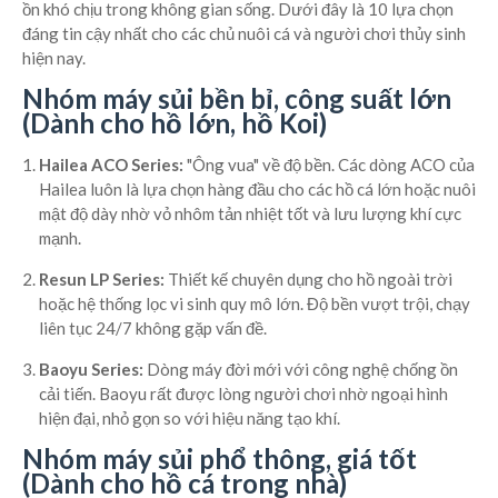
ồn khó chịu trong không gian sống. Dưới đây là 10 lựa chọn
đáng tin cậy nhất cho các chủ nuôi cá và người chơi thủy sinh
hiện nay.
Nhóm máy sủi bền bỉ, công suất lớn
(Dành cho hồ lớn, hồ Koi)
Hailea ACO Series:
"Ông vua" về độ bền. Các dòng ACO của
Hailea luôn là lựa chọn hàng đầu cho các hồ cá lớn hoặc nuôi
mật độ dày nhờ vỏ nhôm tản nhiệt tốt và lưu lượng khí cực
mạnh.
Resun LP Series:
Thiết kế chuyên dụng cho hồ ngoài trời
hoặc hệ thống lọc vi sinh quy mô lớn. Độ bền vượt trội, chạy
liên tục 24/7 không gặp vấn đề.
Baoyu Series:
Dòng máy đời mới với công nghệ chống ồn
cải tiến. Baoyu rất được lòng người chơi nhờ ngoại hình
hiện đại, nhỏ gọn so với hiệu năng tạo khí.
Nhóm máy sủi phổ thông, giá tốt
(Dành cho hồ cá trong nhà)