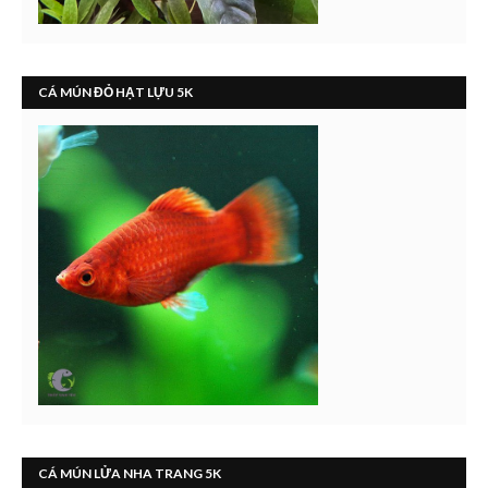
CÁ MÚN ĐỎ HẠT LỰU 5K
CÁ MÚN LỬA NHA TRANG 5K