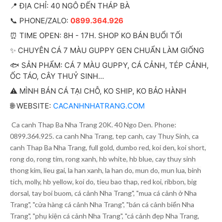
📍 ĐỊA CHỈ: 40 NGÔ ĐẾN THÁP BÀ
📞 PHONE/ZALO:
0899.364.926
⏰ TIME OPEN: 8H - 17H. SHOP KO BÁN BUỔI TỐI
✨ CHUYÊN CÁ 7 MÀU GUPPY GEN CHUẨN LÀM GIỐNG
🐟 SẢN PHẨM: CÁ 7 MÀU GUPPY, CÁ CẢNH, TÉP CẢNH,
ỐC TÁO, CÂY THUỶ SINH...
⚠️ MÌNH BÁN CÁ TẠI CHỖ, KO SHIP, KO BẢO HÀNH
🌐 WEBSITE:
CACANHNHATRANG.COM
Ca canh Thap Ba Nha Trang 20K. 40 Ngo Den. Phone:
0899.364.925. ca canh Nha Trang, tep canh, cay Thuy Sinh, ca
canh Thap Ba Nha Trang, full gold, dumbo red, koi den, koi short,
rong do, rong tim, rong xanh, hb white, hb blue, cay thuy sinh
thong kim, lieu gai, la han xanh, la han do, mun do, mun lua, binh
tich, molly, hb yellow, koi do, tieu bao thap, red koi, ribbon, big
dorsal, tay boi buom, cá cảnh Nha Trang", "mua cá cảnh ở Nha
Trang", "cửa hàng cá cảnh Nha Trang", "bán cá cảnh biển Nha
Trang", "phụ kiện cá cảnh Nha Trang", "cá cảnh đẹp Nha Trang,