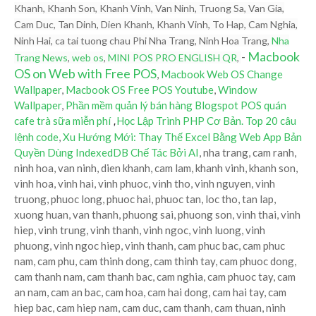
Khanh, Khanh Son, Khanh Vinh, Van Ninh, Truong Sa, Van Gia,
Cam Duc, Tan Dinh, Dien Khanh, Khanh Vinh, To Hap, Cam Nghia,
Ninh Hai, ca tai tuong chau Phi Nha Trang, Ninh Hoa Trang,
Nha
-
Macbook
Trang News
,
web os
,
MINI POS PRO ENGLISH QR
,
OS on Web with Free POS
,
Macbook Web OS Change
Wallpaper
,
Macbook OS Free POS Youtube
,
Window
Wallpaper
,
Phần mềm quản lý bán hàng Blogspot POS quán
cafe trà sữa miễn phí
Học Lập Trình PHP Cơ Bản. Top 20 câu
,
lệnh code
,
Xu Hướng Mới: Thay Thế Excel Bằng Web App Bản
Quyền Dùng IndexedDB Chế Tác Bởi AI
, nha trang, cam ranh,
ninh hoa, van ninh, dien khanh, cam lam, khanh vinh, khanh son,
vinh hoa, vinh hai, vinh phuoc, vinh tho, vinh nguyen, vinh
truong, phuoc long, phuoc hai, phuoc tan, loc tho, tan lap,
xuong huan, van thanh, phuong sai, phuong son, vinh thai, vinh
hiep, vinh trung, vinh thanh, vinh ngoc, vinh luong, vinh
phuong, vinh ngoc hiep, vinh thanh, cam phuc bac, cam phuc
nam, cam phu, cam thinh dong, cam thinh tay, cam phuoc dong,
cam thanh nam, cam thanh bac, cam nghia, cam phuoc tay, cam
an nam, cam an bac, cam hoa, cam hai dong, cam hai tay, cam
hiep bac, cam hiep nam, cam duc, cam thanh, cam thuan, ninh