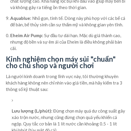
chất lượng cao. Khả năng lọc bụi khí đầu vào giúp máy bền bỉ
và không gây ra tiếng ồn theo thời gian.
Aquablue:
Nhỏ gọn, tinh tế. Dòng này phù hợp với các bể cá
để bàn, bể thủy sinh cần sự thẩm mỹ và không gian yên tĩnh.
Eheim Air Pump:
Sự đầu tư dài hạn. Mặc dù giá thành cao,
nhưng độ bền và sự êm ái của Eheim là điều không phải bàn
cãi.
Kinh nghiệm chọn máy sủi "chuẩn"
cho chủ shop và người chơi
Là người kinh doanh trong lĩnh vực này, tôi thường khuyên
khách hàng không nên chỉ nhìn vào giá tiền, mà hãy kiểm tra 3
thông số kỹ thuật sau:
Lưu lượng (L/phút):
Đừng chọn máy quá dư công suất gây
xáo trộn nước, nhưng cũng đừng chọn quá yếu khiến cá
ngộp. Quy tắc cơ bản là 1 lít nước cần khoảng 0.5 - 1 lít
khí/phút (tùy mật độ cá).