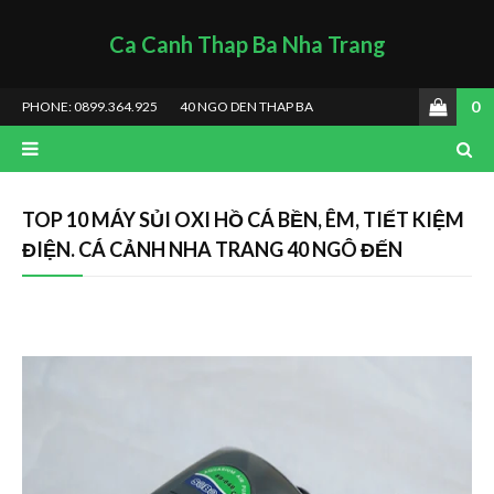
Ca Canh Thap Ba Nha Trang
0
PHONE: 0899.364.925
40 NGO DEN THAP BA
TOP 10 MÁY SỦI OXI HỒ CÁ BỀN, ÊM, TIẾT KIỆM
ĐIỆN. CÁ CẢNH NHA TRANG 40 NGÔ ĐẾN