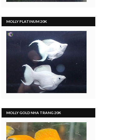
MOLLY PLATINUM 20K
a
á
rau
MOLLY GOLD NHA TRANG 20K
chi
san
oi,
re