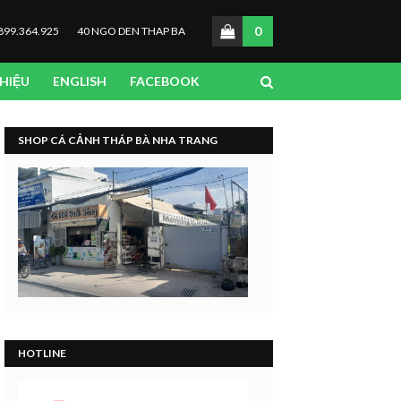
0
899.364.925
40 NGO DEN THAP BA
THIỆU
ENGLISH
FACEBOOK
SHOP CÁ CẢNH THÁP BÀ NHA TRANG
HOTLINE