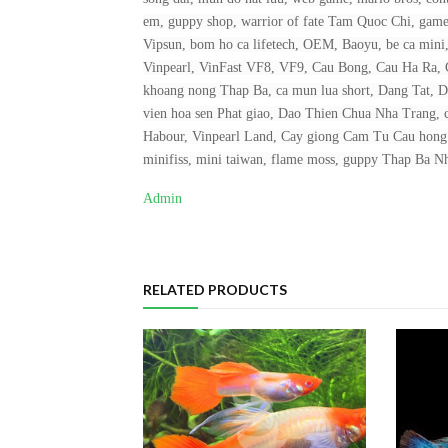
em, guppy shop, warrior of fate Tam Quoc Chi, game 
Vipsun, bom ho ca lifetech, OEM, Baoyu, be ca min
Vinpearl, VinFast VF8, VF9, Cau Bong, Cau Ha Ra, C
khoang nong Thap Ba, ca mun lua short, Dang Tat,
vien hoa sen Phat giao, Dao Thien Chua Nha Trang,
Habour, Vinpearl Land, Cay giong Cam Tu Cau hong 
minifiss, mini taiwan, flame moss, guppy Thap Ba N
Admin
RELATED PRODUCTS