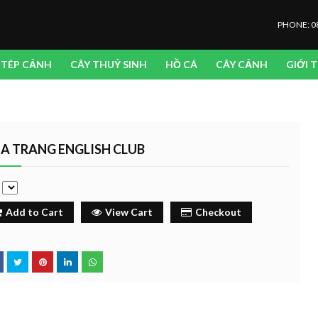
PHONE: 0
TÉP CẢNH
CÂY THUỶ SINH
HỒ CÁ
CÂY CẢNH
GIỚI 
A TRANG ENGLISH CLUB
e
Add to Cart
View Cart
Checkout