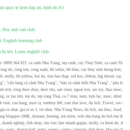
ai quoc te kem dap an, trinh do A1
et. Hoc anh van club
et. English learning club
chi tiet. Learn english club
 0899.364.925. ca canh Nha Trang, tep canh, cay Thuy Sinh, ca canh Thap B
rong do, rong tim, rong xanh, hb white, hb blue, cay thuy sinh thong kim, lieu
h, molly, hb yellow, koi do, tieu bao thap, red koi, ribbon, big dorsal, tay boi
", "cửa hàng cá cảnh Nha Trang", "bán cá cảnh biển Nha Trang", "phụ kiện c
 tich, rong duoi chon, duoi cho, san vuon, ngoai troi, sui oxi, thac nuoc, lan
ang, oc tao tim, tep do, tep vang Thai, ca 7 mau, nam, tum lac, nuoc, nhiet do,
 vien, cua hang, nuoi ca, tomboy tb0, cam thai inve, du lich ,Travel, rao vat, 
a re nhat, gia re so 1, tot nhat, Nha Trang News, du lich, am thuc, food, dia 
 hang blogspot 100K, domain, hosting, ten mien, web nha hang du lich bat dong 
ng, doanh nghiep, fish shop, tim viec lam nhanh guppy, molly, ca kiem do, de nu
a, sonic, dragon ball, goku, vegeta, contra, vietnam, fish shop, khu vui choi t