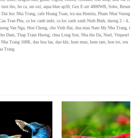
tuoi tho, ho ca, sui oxi, aqua blue ap50, Gex E-air 4000WB, Sobo, Resun,
i, Dai hoc Nha Trang, cafe Hoang Tuan, tra sua Homita, Pham Nhat Vuong
au Tran Phu, ca loc canh indo, ca loc canh xanh Ninh Binh, duong 2 - 4, Suo
 Duong Van Nga, Hon Chong, cho Vinh Hai, dua mau Nam My Nha Trang, thu
 cho Dam, Thap Tram Huong, chua Long Son, Nha tho Da, Noel, Vinpearl
Nha Trang 100K, dao hoa lan, dao khi, hom mun, hom tam, hon tre, reu
ha Trang