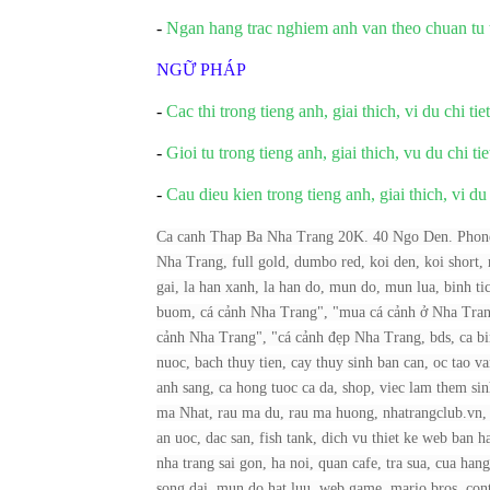
-
Ngan hang trac nghiem anh van theo chuan tu t
NGỮ PHÁP
-
Cac thi trong tieng anh, giai thich, vi du chi ti
-
Gioi tu trong tieng anh, giai thich, vu du chi ti
-
Cau dieu kien trong tieng anh, giai thich, vi du 
Ca canh Thap Ba Nha Trang 20K. 40 Ngo Den. Phone:
Nha Trang, full gold, dumbo red, koi den, koi short, 
gai, la han xanh, la han do, mun do, mun lua, binh tic
buom, cá cảnh Nha Trang", "mua cá cảnh ở Nha Trang
cảnh Nha Trang", "cá cảnh đẹp Nha Trang, bds, ca binh
nuoc, bach thuy tien, cay thuy sinh ban can, oc tao v
anh sang, ca hong tuoc ca da, shop, viec lam them sinh
ma Nhat, rau ma du, rau ma huong, nhatrangclub.vn, gi
an uoc, dac san, fish tank, dich vu thiet ke web ban
nha trang sai gon, ha noi, quan cafe, tra sua, cua ha
song dai, mun do hat luu, web game, mario bros, contr