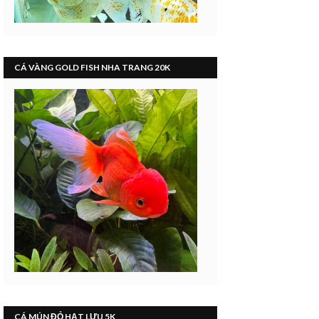
CÁ VÀNG GOLD FISH NHA TRANG 20K
CÁ MÚN ĐỎ HẠT LỰU 5K