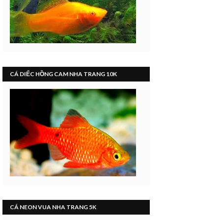
CÁ DIẾC HỒNG CAM NHA TRANG 10K
CÁ NEON VUA NHA TRANG 5K