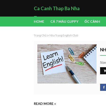
Ca Canh Thap Ba Nha
Trang
HOME
CÁ 7 MÀU GUPPY
ỐC CẢNH
Trang Chủ
Nha Trang English Club
NH
Siz
READ MORE »