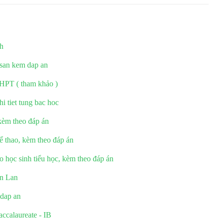
ch
 san kem dap an
HPT ( tham khảo )
i tiet tung bac hoc
 kèm theo đáp án
hể thao, kèm theo đáp án
o học sinh tiểu học, kèm theo đáp án
an Lan
 dap an
Baccalaureate - IB