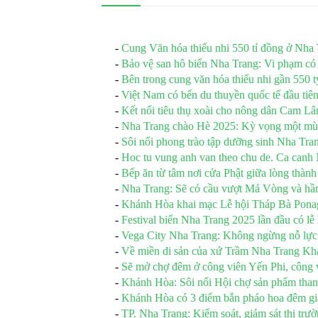
-
Cung Văn hóa thiếu nhi 550 tỉ đồng ở Nha
-
Bảo vệ san hô biển Nha Trang: Vi phạm có t
-
Bên trong cung văn hóa thiếu nhi gần 550 
-
Việt Nam có bến du thuyền quốc tế đầu ti
-
Kết nối tiêu thụ xoài cho nông dân Cam L
-
Nha Trang chào Hè 2025: Kỳ vọng một mùa 
-
Sôi nổi phong trào tập dưỡng sinh Nha Tra
-
Hoc tu vung anh van theo chu de. Ca can
-
Bếp ăn từ tâm nơi cửa Phật giữa lòng thàn
-
Nha Trang: Sẽ có cầu vượt Mả Vòng và hầ
-
Khánh Hòa khai mạc Lễ hội Tháp Bà Pona
-
Festival biển Nha Trang 2025 lần đầu có lễ
-
Vega City Nha Trang: Không ngừng nỗ lực tr
-
Về miền di sản của xứ Trầm Nha Trang K
-
Sẽ mở chợ đêm ở công viên Yến Phi, công 
-
Khánh Hòa: Sôi nổi Hội chợ sản phẩm thanh
-
Khánh Hòa có 3 điểm bắn pháo hoa đêm gi
-
TP. Nha Trang: Kiểm soát, giám sát thị trườ