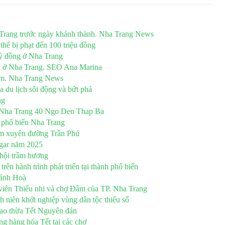
 Trang trước ngày khánh thành. Nha Trang News
hể bị phạt đến 100 triệu đồng
tỷ đồng ở Nha Trang
ên ở Nha Trang. SEO Ana Marina
âm. Nha Trang News
du lịch sôi động và bứt phá
ng
h Nha Trang 40 Ngo Den Thap Ba
h phố biển Nha Trang
m xuyên đường Trần Phú
gar năm 2025
 hội trầm hương
ên hành trình phát triển tại thành phố biển
hánh Hoà
viên Thiếu nhi và chợ Đầm của TP. Nha Trang
 niên khởi nghiệp vùng dân tộc thiểu số
ao thừa Tết Nguyên đán
ng hàng hóa Tết tại các chợ