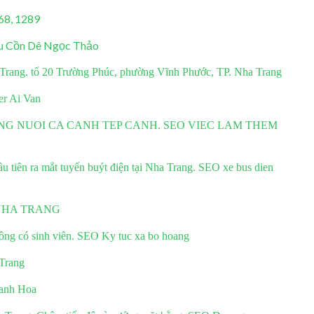
1268, 1289
ầu Cồn Dê Ngọc Thảo
 Trang. tổ 20 Trường Phúc, phường Vĩnh Phước, TP. Nha Trang
er Ai Van
NG NUOI CA CANH TEP CANH. SEO VIEC LAM THEM
 tiên ra mắt tuyến buýt điện tại Nha Trang. SEO xe bus dien
NHA TRANG
ông có sinh viên. SEO Ky tuc xa bo hoang
Trang
hanh Hoa