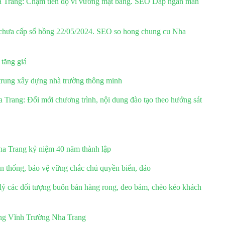
ha Trang: Chậm tiến độ vì vướng mặt bằng. SEO Dap ngan man
chưa cấp sổ hồng 22/05/2024. SEO so hong chung cu Nha
 tăng giá
trung xây dựng nhà trường thông minh
Trang: Đổi mới chương trình, nội dung đào tạo theo hướng sát
ha Trang kỷ niệm 40 năm thành lập
n thống, bảo vệ vững chắc chủ quyền biển, đảo
lý các đối tượng buôn bán hàng rong, đeo bám, chèo kéo khách
ng Vĩnh Trường Nha Trang