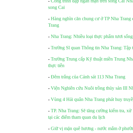
-
Công trình đập ngăn mặn trên sông Cái N
song Cai
-
Hàng nghìn căn chung cư ở TP Nha Trang 
Trang
-
Nha Trang: Nhiều loại thực phẩm tươi sống
-
Trường Sĩ quan Thông tin Nha Trang: Tập 
-
Trường Trung cấp Kỹ thuật miền Trung Nha 
thực tiễn
-
Đêm trắng của Cảnh sát 113 Nha Trang
-
Viện Nghiên cứu Nuôi trồng thủy sản III N
-
Vùng 4 Hải quân Nha Trang phát huy truyề
-
TP. Nha Trang: Sẽ tăng cường kiểm tra, xử 
tại các điểm tham quan du lịch
-
Giữ vị mặn quê hương - nước mắm ở phườ