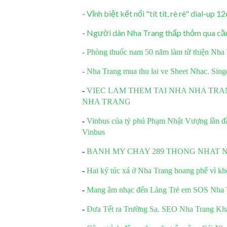
-
Vĩnh biệt kết nối "tít tít, rè rè" dial-up 
-
Người dân Nha Trang thấp thỏm qua c
-
Phòng thuốc nam 50 năm làm từ thiện Nha
-
Nha Trang mua thu lai ve Sheet Nhac. Sing
-
VIEC LAM THEM TAI NHA NHA TRA
NHA TRANG
-
Vinbus của tỷ phú Phạm Nhật Vượng lần đầu
Vinbus
-
BANH MY CHAY 289 THONG NHAT 
-
Hai ký túc xá ở Nha Trang hoang phế vì kh
-
Mang âm nhạc đến Làng Trẻ em SOS Nha 
-
Đưa Tết ra Trường Sa. SEO Nha Trang K