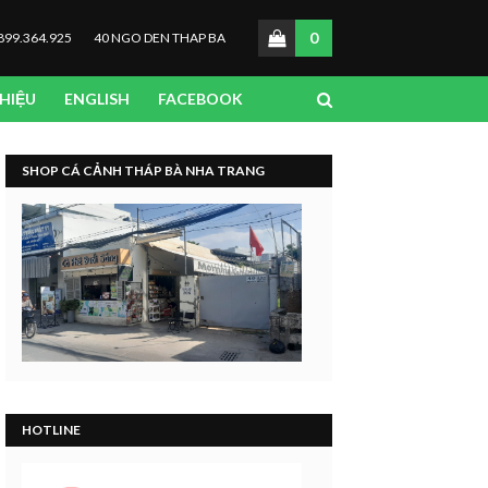
0
899.364.925
40 NGO DEN THAP BA
THIỆU
ENGLISH
FACEBOOK
SHOP CÁ CẢNH THÁP BÀ NHA TRANG
HOTLINE