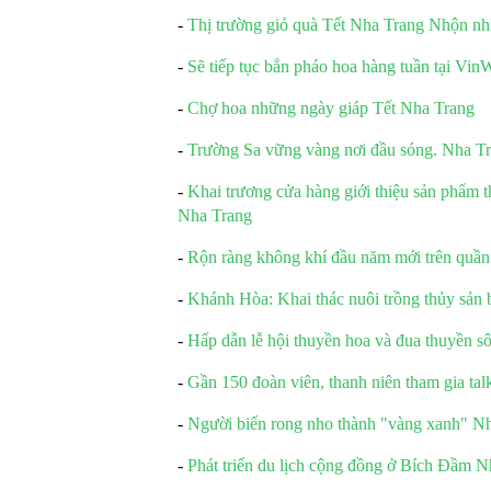
-
Thị trường giỏ quà Tết Nha Trang Nhộn nh
-
Sẽ tiếp tục bắn pháo hoa hàng tuần tại Vi
-
Chợ hoa những ngày giáp Tết Nha Trang
-
Trường Sa vững vàng nơi đầu sóng. Nha Tr
-
Khai trương cửa hàng giới thiệu sản phẩm th
Nha Trang
-
Rộn ràng không khí đầu năm mới trên quầ
-
Khánh Hòa: Khai thác nuôi trồng thủy sản 
-
Hấp dẫn lễ hội thuyền hoa và đua thuyền 
-
Gần 150 đoàn viên, thanh niên tham gia ta
-
Người biến rong nho thành "vàng xanh" Nh
-
Phát triển du lịch cộng đồng ở Bích Đầm N