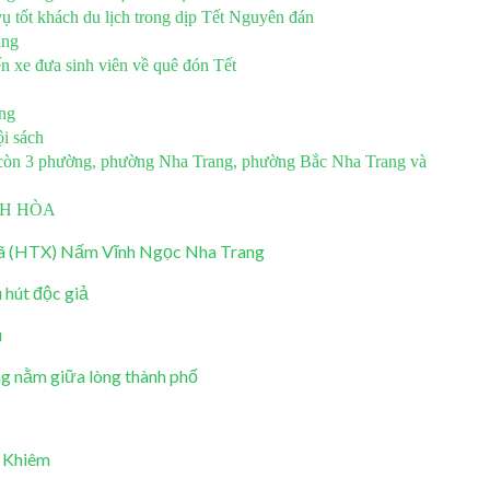
ụ tốt khách du lịch trong dịp Tết Nguyên đán
rang
 xe đưa sinh viên về quê đón Tết
ang
i sách
 còn 3 phường, phường Nha Trang, phường Bắc Nha Trang và
NH HÒA
xã (HTX) Nấm Vĩnh Ngọc Nha Trang
 hút độc giả
u
 nằm giữa lòng thành phố
 Khiêm