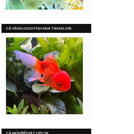
CÁ VÀNG GOLD FISH NHA TRANG 20K
CÁ MÚN ĐỎ HẠT LỰU 5K