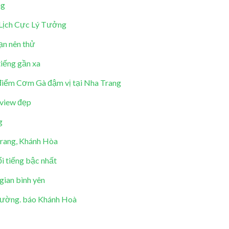
ng
Lịch Cực Lý Tưởng
ạn nên thử
iếng gần xa
 điểm Cơm Gà đậm vị tại Nha Trang
 view đẹp
g
Trang, Khánh Hòa
i tiếng bậc nhất
gian bình yên
 đường. báo Khánh Hoà