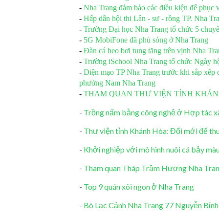
-
Nha Trang đảm bảo các điều kiện để phục v
-
Hấp dẫn hội thi Lân - sư - rồng TP. Nha T
-
Trường Đại học Nha Trang tổ chức 5 chuyến
-
5G MobiFone đã phủ sóng ở Nha Trang
-
Đàn cá heo bơi tung tăng trên vịnh Nha Tr
-
Trường iSchool Nha Trang tổ chức Ngày hộ
-
Diện mạo TP Nha Trang trước khi sắp xếp
phường Nam Nha Trang
-
THAM QUAN THƯ VIỆN TỈNH KHÁ
-
Trồng nấm bằng công nghệ ở Hợp tác 
-
Thư viện tỉnh Khánh Hòa: Đổi mới để thu
-
Khởi nghiệp với mô hình nuôi cá bảy mà
-
Tham quan Tháp Trầm Hương Nha Trang
-
Top 9 quán xôi ngon ở Nha Trang
-
Bò Lạc Cảnh Nha Trang 77 Nguyễn Bỉnh