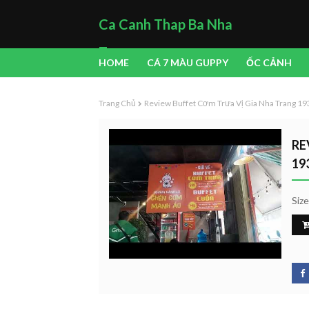
Ca Canh Thap Ba Nha
Trang
HOME
CÁ 7 MÀU GUPPY
ỐC CẢNH
Trang Chủ
Review Buffet Cơm Trưa Vị Gia Nha Trang 1
RE
19
Siz