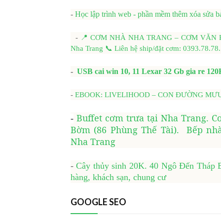
-
Học lập trình web - phần mềm thêm xóa sửa 
-
📍 CƠM NHÀ NHA TRANG – CƠM VĂN PHÒN
Nha Trang 📞 Liên hệ ship/đặt cơm: 0393.78.78
-
USB cai win 10, 11 Lexar 32 Gb gia re 12
-
EBOOK: LIVELIHOOD – CON ĐƯỜNG MƯU SIN
Buffet cơm trưa tại Nha Trang. C
-
Bờm (86 Phùng Thế Tài). Bếp nhà
Nha Trang
-
Cây thủy sinh 20K. 40 Ngô Đến Tháp Bà
hàng, khách sạn, chung cư
GOOGLE SEO