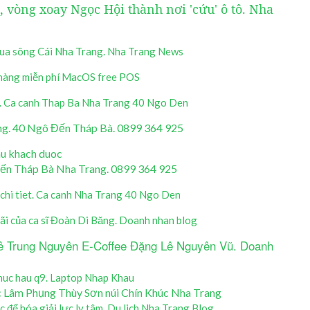
 vòng xoay Ngọc Hội thành nơi 'cứu' ô tô. Nha
qua sông Cái Nha Trang. Nha Trang News
hàng miễn phí MacOS free POS
. Ca canh Thap Ba Nha Trang 40 Ngo Den
ng. 40 Ngô Đến Tháp Bà. 0899 364 925
cau khach duoc
 Đến Tháp Bà Nha Trang. 0899 364 925
chi tiet. Ca canh Nha Trang 40 Ngo Den
ãi của ca sĩ Đoàn Di Băng. Doanh nhan blog
hê Trung Nguyên E-Coffee Đặng Lê Nguyên Vũ. Doanh
Phuc hau q9. Laptop Nhap Khau
rúc Lâm Phụng Thùy Sơn núi Chín Khúc Nha Trang
 để hóa giải lực ly tâm. Du lich Nha Trang Blog