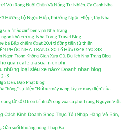
rời Với Rong Đuôi Chồn Và Nắng Tự Nhiên. Ca Canh Nha
273 Hương Lộ Ngọc Hiệp, Phường Ngọc Hiệp (Tây Nha
g Gia “mắc cạn” bên vịnh Nha Trang
 ngon khó cưỡng. Nha Trang Travel Blog
ẹ bé Bắp chiếm đoạt 20,4 tỉ đồng tiền từ thiện
PHÚC NHA TRANG. 80 Tố Hữu 0348 190 348
 Ngon Trong Không Gian Xưa Cũ. Du lich Nha Trang Blog
ho quan cafe tra sua mien phi
 những loại siêu xe nào? Doanh nhan blog
2 - 9
 Ngo Den. Đạo Phật blog
a “hóng” sự kiện “Đổi xe máy xăng lấy xe máy điện” của
ng từ số 0 tròn trĩnh tới ông vua cà phê Trung Nguyên Việt
g Cách Kinh Doanh Shop Thực Tế (Nhập Hàng Về Bán,
. Gần suối khoáng nóng Tháp Bà