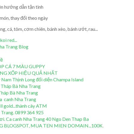
iên hướng dẫn tận tình
món, thay đổi theo ngày
ứng, cá, tôm, cơm chiên, bánh xèo, bánh ướt, rau...
oi red...
Nha Trang Blog
về
P CÁ 7 MÀU GUPPY
NG XỐP HIỆU QUẢ NHẤT
y Nam Thịnh Long đối diện Champa Island
h Tháp Bà Nha Trang
 Tháp Bà Nha Trang
 ca canh Nha Trang
ll gold...thành cây ATM
 Trang. 0899 364 925
hơi. Ca canh Nha Trang 40 Ngo Den Thap Ba
 BLOGSPOT, MUA TEN MIEN DOMAIN...100K.