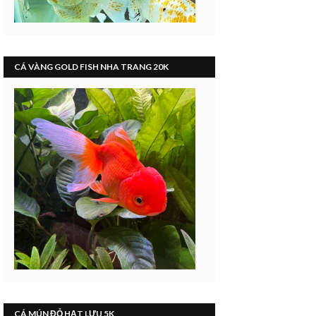
CÁ VÀNG GOLD FISH NHA TRANG 20K
CÁ MÚN ĐỎ HẠT LỰU 5K