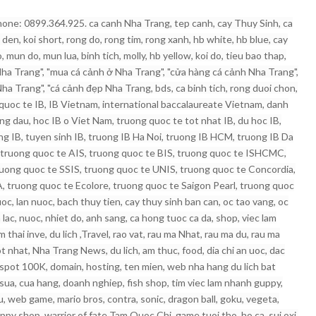
ne: 0899.364.925. ca canh Nha Trang, tep canh, cay Thuy Sinh, ca
den, koi short, rong do, rong tim, rong xanh, hb white, hb blue, cay
o, mun do, mun lua, binh tich, molly, hb yellow, koi do, tieu bao thap,
h Nha Trang", "mua cá cảnh ở Nha Trang", "cửa hàng cá cảnh Nha Trang",
ha Trang", "cá cảnh đẹp Nha Trang, bds, ca binh tich, rong duoi chon,
g quoc te IB, IB Vietnam, international baccalaureate Vietnam, danh
ang dau, hoc IB o Viet Nam, truong quoc te tot nhat IB, du hoc IB,
ong IB, tuyen sinh IB, truong IB Ha Noi, truong IB HCM, truong IB Da
 truong quoc te AIS, truong quoc te BIS, truong quoc te ISHCMC,
uong quoc te SSIS, truong quoc te UNIS, truong quoc te Concordia,
 truong quoc te Ecolore, truong quoc te Saigon Pearl, truong quoc
oc, lan nuoc, bach thuy tien, cay thuy sinh ban can, oc tao vang, oc
 lac, nuoc, nhiet do, anh sang, ca hong tuoc ca da, shop, viec lam
thai inve, du lich ,Travel, rao vat, rau ma Nhat, rau ma du, rau ma
ot nhat, Nha Trang News, du lich, am thuc, food, dia chi an uoc, dac
gspot 100K, domain, hosting, ten mien, web nha hang du lich bat
 sua, cua hang, doanh nghiep, fish shop, tim viec lam nhanh guppy,
uu, web game, mario bros, contra, sonic, dragon ball, goku, vegeta,
uppy shop, warrior of fate Tam Quoc Chi, game tuoi tho, ho ca, sui oxi,