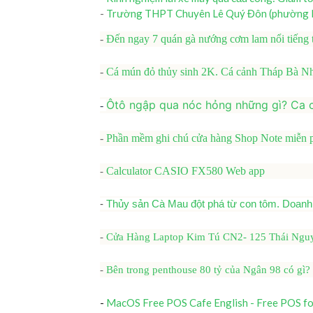
-
Trường THPT Chuyên Lê Quý Đôn (phường Na
-
Đến ngay 7 quán gà nướng cơm lam nổi tiếng 
-
Cá mún đỏ thủy sinh 2K. Cá cảnh Tháp Bà N
Ôtô ngập qua nóc hỏng những gì? Ca 
-
-
Phần mềm ghi chú cửa hàng Shop Note miễn 
Calculator CASIO FX580 Web app
-
-
Thủy sản Cà Mau đột phá từ con tôm. Doanh 
-
Cửa Hàng Laptop Kim Tú CN2- 125 Thái Nguy
-
Bên trong penthouse 80 tỷ của Ngân 98 có gì
-
MacOS Free POS Cafe English - Free POS fo