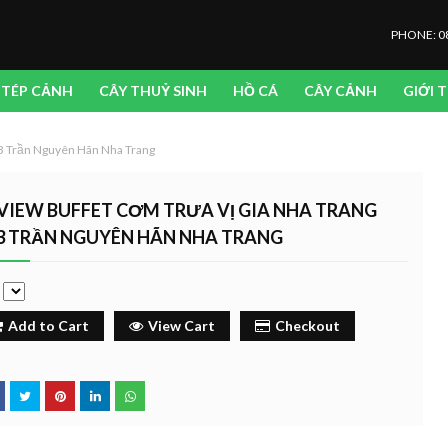
PHONE: 0
TÉP CẢNH
CÂY THUỶ SINH
HỒ CÁ
CÂY CẢNH
GIỚI 
93 Trần Nguyên Hãn Nha Trang
VIEW BUFFET CƠM TRƯA VỊ GIA NHA TRANG
3 TRẦN NGUYÊN HÃN NHA TRANG
e
Add to Cart
View Cart
Checkout