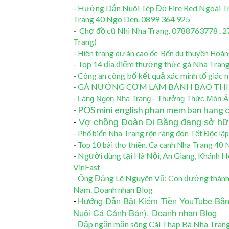
-
Hướng Dẫn Nuôi Tép Đỏ Fire Red Ngoài T
Trang 40 Ngo Den. 0899 364 925
-
Chợ đồ cũ Nhi Nha Trang. 0788763778 . 
Trang)
-
Hiện trạng dự án cao ốc Bến du thuyền Hoàn
-
Top 14 địa điểm thưởng thức gà Nha Trang
-
Công an công bố kết quả xác minh tố giác m
-
GÀ NƯỚNG CƠM LAM BÁNH BAO THIÊN 
-
Làng Ngon Nha Trang - Thưởng Thức Món Ăn
-
POS mini english phan mem ban hang c
-
Vợ chồng Đoàn Di Băng đang sở hữu
-
Phố biển Nha Trang rộn ràng đón Tết Độc lập 
-
Top 10 bài thơ thiền. Ca canh Nha Trang 40
-
Người dùng tại Hà Nội, An Giang, Khánh Hò
VinFast
-
Ông Đặng Lê Nguyên Vũ: Con đường thành cô
Nam. Doanh nhan Blog
Hướng Dẫn Bật Kiếm Tiền YouTube Bằn
-
Nuôi Cá Cảnh Bán). Doanh nhan Blog
-
Đập ngăn mặn sông Cái Thap Bà Nha Trang