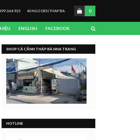
0
899.364.925
40 NGO DEN THAP BA
THIỆU
ENGLISH
FACEBOOK
SHOP CÁ CẢNH THÁP BÀ NHA TRANG
HOTLINE