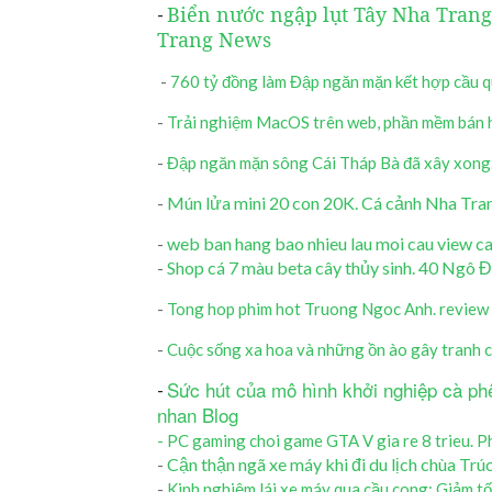
Biển nước ngập lụt Tây Nha Trang,
-
Trang News
-
760 tỷ đồng làm Đập ngăn mặn kết hợp cầu 
-
Trải nghiệm MacOS trên web, phần mềm bán 
-
Đập ngăn mặn sông Cái Tháp Bà đã xây xong
Mún lửa mini 20 con 20K. Cá cảnh Nha Tra
-
web ban hang bao nhieu lau moi cau view 
-
-
Shop cá 7 màu beta cây thủy sinh. 40 Ngô
-
Tong hop phim hot Truong Ngoc Anh. review 
-
Cuộc sống xa hoa và những ồn ào gây tranh c
Sức hút của mô hình khởi nghiệp cà p
-
nhan Blog
- PC gaming choi game GTA V gia re 8 trieu. 
-
Cận thận ngã xe máy khi đi du lịch chùa T
-
Kinh nghiệm lái xe máy qua cầu cong: Giảm tốc