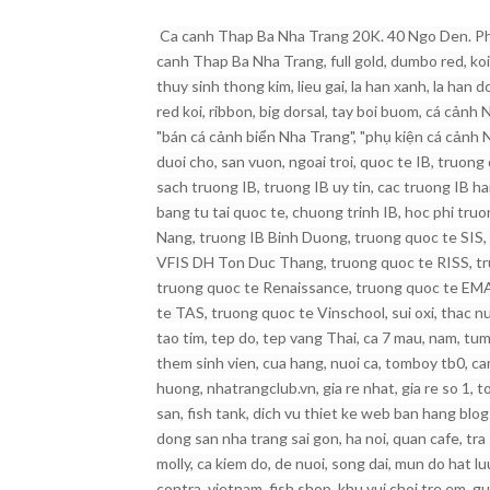
Ca canh Thap Ba Nha Trang 20K. 40 Ngo Den. Pho
canh Thap Ba Nha Trang, full gold, dumbo red, koi 
thuy sinh thong kim, lieu gai, la han xanh, la han d
red koi, ribbon, big dorsal, tay boi buom, cá cản
"bán cá cảnh biển Nha Trang", "phụ kiện cá cảnh N
duoi cho, san vuon, ngoai troi, quoc te IB, truon
sach truong IB, truong IB uy tin, cac truong IB h
bang tu tai quoc te, chuong trinh IB, hoc phi tru
Nang, truong IB Binh Duong, truong quoc te SIS,
VFIS DH Ton Duc Thang, truong quoc te RISS, tr
truong quoc te Renaissance, truong quoc te EMA,
te TAS, truong quoc te Vinschool, sui oxi, thac nu
tao tim, tep do, tep vang Thai, ca 7 mau, nam, tum
them sinh vien, cua hang, nuoi ca, tomboy tb0, cam 
huong, nhatrangclub.vn, gia re nhat, gia re so 1, t
san, fish tank, dich vu thiet ke web ban hang blo
dong san nha trang sai gon, ha noi, quan cafe, tra
molly, ca kiem do, de nuoi, song dai, mun do hat l
contra, vietnam, fish shop, khu vui choi tre em, g