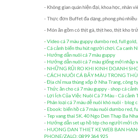
- Không gian quán hiện đại, khoa học, nhân v
- Thực đơn Buffet đa dạng, phong phú nhiều 
- Món ăn gồm có thịt gà, thịt heo, thịt kho tr
-
Video cá 7 màu guppy dumbo red, full gold, k
-
Cá cảnh biển thu hút người chơi. Ca canh 
-
Hướng dẫn nuôi cá 7 màu guppy
-
Hướng dẫn nuôi cá 7 màu giống mới nhập 
-
NHỮNG RỦI RO KHI KINH DOANH SHO
-
CÁCH NUÔI CÁ BẢY MÀU TRONG THÙ
-
Địa chỉ mua thùng xốp ở Nha Trang, công t
-
Thức ăn cho cá 7 màu guppy - shop cá cản
-
Lợi Ích Của Việc Nuôi Cá 7 Màu - Cá cảnh
-
Phân loại cá 7 màu dễ nuôi khó nuôi - blog
-
Ebook: biến hồ cá 7 màu nuôi dumbo red, fu
-
Tep vang thai 5K. 40 Ngo Den Thap Ba Nha
-
Hướng dẫn set up hồ tép cho người mới c
-
HUONG DAN THIET KE WEB BAN HANG
PHONE/ZALO: 0899 364 925