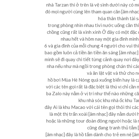
nhà Tarzan thì ở trên là vệ sinh dưới này có m
đó mọi người cùng lên tham quan căn [âm nhạc]
hóa thân thành tài s
trong phòng nhìn nhau tivi nước uống cần thi
chồng cũng rất là xinh xinh Ở đây có một đặc 
nhau hết và hôm nay một gia đình mình 
6 và gia đình của mỗi chung 4 người cho vui th
bao gồm luôn cả tiền ăn tiền ăn sáng [âm nhạc] 
mình sẽ đi quay chi tiết từng cảnh quay nơi đâ
nha nếu như mà ngồi trong phòng chán thì cá
và ăn lặt vặt và thử cho 
hồ bơi Mùa Hè Nóng quá xuống biển hay là các 
với các tên gọi rất là đặc biệt là thú vị chỉ cầ
ba Zalo này nằm ở vị trí như thế nào những că
khu nhà sóc khu nhà ốc khu Ta
đây Ai là khu Macao với cái tên gọi thôi thì các
là một thị trấn xoài [âm nhạc] đây nằm dưới 
hoặc là những tour đoàn đông người hoặc là n
cũng đang tranh thủ tắm [
[âm nhạc] đây là hồ tắm dành cho trẻ em nè [â