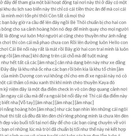
ổi ở đây để tham gia một bài hoạt động tại nơi này thì ở đây có một
i khu du lịch sao biển này thì chỉ có cái tiền thức ăn để mà coi cái
 là mình mới tốn phí thôi Còn tất cả mọi thứ
c bạn bây giờ ra cầu để lên đây ngồi Bè Thôi chuẩn bị cho hai con
ữa bông cho sa cảnh hoàng hôn nó đẹp để mình quay cho mọi người
ất là đông vui luôn Mọi người ai cũng chèo thuyền như ánh nắng
n chơi thì còn cái mã phao chưa con Rồi lên đường luôn Hello con
hơi Cái Bè nổi này rất là mát rồi Bây giờ hai con trai mình là luôn
g rồi [âm nhạc] khi đứng trên cái chỗ mà để tuột máng
n như hết tất cả các [âm nhạc] căn nhà dạng bên này như xe đằng
Đây đây là khu nhà ốc nha các bạn rồi bên kia là khu tổ chim [âm
ai của mình Dương con vui không chỉ cho em đi xe ngoài này nó có
một cái thảm cỏ màu xanh thì khi mình chèo thuyền Kaya đó
àm kỷ niệm đây là một địa điểm check in vô còn đẹp quang cảnh nơi
ần ngay cái cầu mà để ra ngoài bè nổi đây nè Thì cái địa điểm này
 biết nha [Vỗ tay] [âm nhạc] [âm nhạc] [âm nhạc]
ới nắng hoàng hôn [âm nhạc] như các bạn nhìn lên những cái ngôi
huê thì tất cả đều đã lên đèn chỉ riêng phòng mình là chưa lên đèn
 đẹp vào buổi tối tại nơi đây để cho các bạn cùng chuyên về với
 bạn ơi những lúc mà trời đã chuẩn bị tối như thế này nè kết hợp
là gì cảnh quan vô cùng tuyệt vời luôn các bạn đẹp lắm luôn á