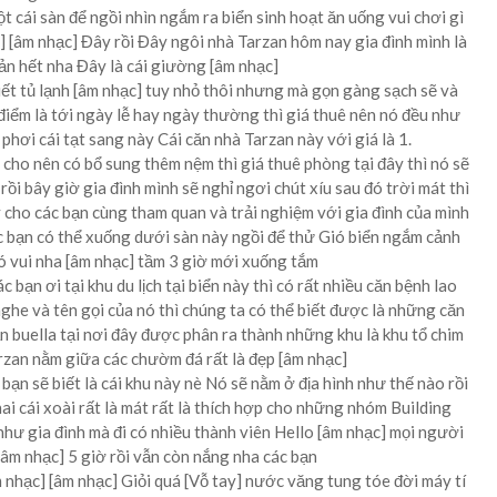
ột cái sàn để ngồi nhìn ngắm ra biển sinh hoạt ăn uống vui chơi gì
 [âm nhạc] Đây rồi Đây ngôi nhà Tarzan hôm nay gia đình mình là
ản hết nha Đây là cái giường [âm nhạc]
ết tủ lạnh [âm nhạc] tuy nhỏ thôi nhưng mà gọn gàng sạch sẽ và
điểm là tới ngày lễ hay ngày thường thì giá thuê nên nó đều như
phơi cái tạt sang này Cái căn nhà Tarzan này với giá là 1.
ì cho nên có bổ sung thêm nệm thì giá thuê phòng tại đây thì nó sẽ
rồi bây giờ gia đình mình sẽ nghỉ ngơi chút xíu sau đó trời mát thì
y cho các bạn cùng tham quan và trải nghiệm với gia đình của mình
c bạn có thể xuống dưới sàn này ngồi để thử Gió biển ngắm cảnh
nó vui nha [âm nhạc] tầm 3 giờ mới xuống tắm
bạn ơi tại khu du lịch tại biển này thì có rất nhiều căn bệnh lao
n nghe và tên gọi của nó thì chúng ta có thể biết được là những căn
n buella tại nơi đây được phân ra thành những khu là khu tổ chim
rzan nằm giữa các chườm đá rất là đẹp [âm nhạc]
 bạn sẽ biết là cái khu này nè Nó sẽ nằm ở địa hình như thế nào rồi
hai cái xoài rất là mát rất là thích hợp cho những nhóm Building
hư gia đình mà đi có nhiều thành viên Hello [âm nhạc] mọi người
âm nhạc] 5 giờ rồi vẫn còn nắng nha các bạn
m nhạc] [âm nhạc] Giỏi quá [Vỗ tay] nước văng tung tóe đời máy tí