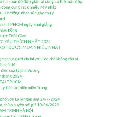
nh 5 món đồ đơn giản, ai cũng có thể mặc đẹp
h đóng cùng Jack nhiều MV nhất
 Kín tiếng, nhan sắc gây chú ý
mới
nữ sinh TPHCM ngày khai giảng
 màu hồng
ượt Thời Gian
C YÊU THÍCH NHẤT 2024
G HOT ĐƯỢC MUA NHIỀU NHẤT
ạnh, người xin lại với lí do chó không cắn ai
ất khả thi
i điện của tỷ phú Vượng
 9 tháng 2024
TẠI TP.HCM
tỷ tiền từ thiện miền Trung
h phố Sơn La bị ngập úng 24/7/2024
ạ, chính quyền nói gì? 10/06/2022
M TRINH HÀ NỘI
 ngàn tỉ ở TP.Nha Trang