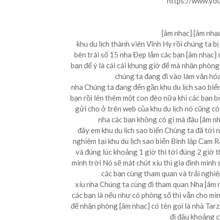
https://www.y
[âm nhạc] [âm nhạc
khu du lịch thành viên Vĩnh Hy rồi chúng ta b
bên trái số 15 nha Đẹp lắm các bạn [âm nhạc] có
bạn để ý là cái cái khung giờ để mà nhận phòn
chúng ta đang đi vào làm văn hóa 
nha Chúng ta đang đến gần khu du lịch sao biển
bạn rồi lên thêm một con đèo nữa khi các bạn b
gửi cho ở trên web của khu du lịch nó cũng có
nha các bạn không có gì mà đâu [âm n
đây em khu du lịch sao biển Chúng ta đã tới 
nghiệm tại khu du lịch sao biển Bình lập Cam R
và đúng lúc khoảng 1 giờ thì tới đúng 2 giờ 
mình trời Nó sẽ mát chút xíu thì gia đình mình s
các bạn cùng tham quan và trải nghiệ
xíu nha Chúng ta cùng đi tham quan Nha [âm n
các bạn là nếu như có phòng số thì vẫn cho mì
để nhận phòng [âm nhạc] có tên gọi là nhà Tar
đi đâu khoảng c