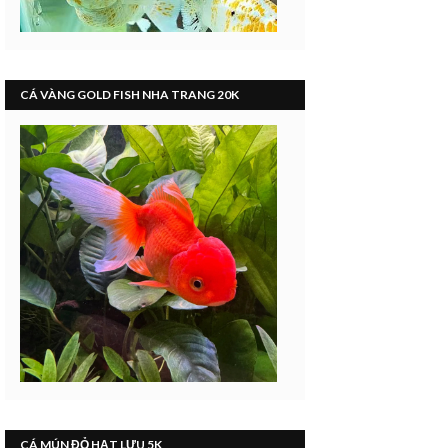
CÁ VÀNG GOLD FISH NHA TRANG 20K
CÁ MÚN ĐỎ HẠT LỰU 5K