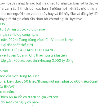
ây nơi đây nhất là vào bút mà chiều tối nha các bạn rất là đẹp vì
arzan rất là thích luôn các bạn là giống hơi mệt Bây giờ thì gia
i nha mọi người xem video thấy hay và thì hãy like và đăng ký để
Bây giờ thì gia đình Xin chào tất cả mọi người bye bye
 Độ
 từ 18 năm trước - blog game
 gia re - blog cong nghe
 II năm 2024: Tưng bừng vào hội - Vietnam News
 lại đắt nhất thế giới
 CƯỜNG ĐÔ LA - ĐÀM THU TRANG
 về Tuyên Quang: Chủ thầu hứa trả lại tiền
 tập gần 700 xe, ước tính khoảng 3.000 tỷ đồng
nh cao
 thơ" của Sơn Tùng M-TP?
 phải kiếm được 50 triệu/tháng, một năm phải có 600 triệu đồng!
 của BKAV?
au ba năm
i Thiên An, muốn có trách nhiệm với con
ỷ đối mặt với nguy cơ nào?