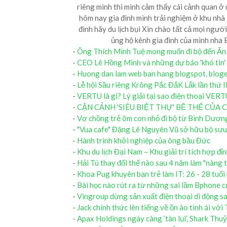
riêng mình thì mình cảm thấy cái cảnh quan ở đ
hôm nay gia đình mình trải nghiệm ở khu nhà T
đình hãy du lịch bụi Xin chào tất cả mọi ngườ
ủng hộ kênh gia đình của mình nha 
-
Ông Thích Minh Tuệ mong muốn đi bộ đến Ấn
-
CEO Lê Hồng Minh và những dự báo 'khó tin'
-
Huong dan lam web ban hang blogspot, bloger
-
Lễ hội Sầu riêng Krông Pắc ĐắK Lắk lần thứ
-
VERTU là gì? Lý giải tại sao điện thoại VERTU
-
CẬN CẢNH 'SIÊU BIỆT THỰ' BỀ THẾ CỦA
-
Vợ chồng trẻ ôm con nhỏ đi bộ từ Bình Dương
-
"Vua cafe" Đặng Lê Nguyên Vũ sở hữu bộ sưu
-
Hành trình khởi nghiệp của ông bầu Đức
-
Khu du lịch Đại Nam – Khu giải trí tích hợp đỉ
-
Hải Tú thay đổi thế nào sau 4 năm làm "nàng
-
Khoa Pug khuyên bạn trẻ làm IT: 26 - 28 tuổi
-
Bài học nào rút ra từ những sai lầm Bphone
-
Vingroup dừng sản xuất điện thoại di động s
-
Jack chính thức lên tiếng về ồn ào tình ái vớ
-
Apax Holdings ngày càng ‘tàn lụi’, Shark Thu