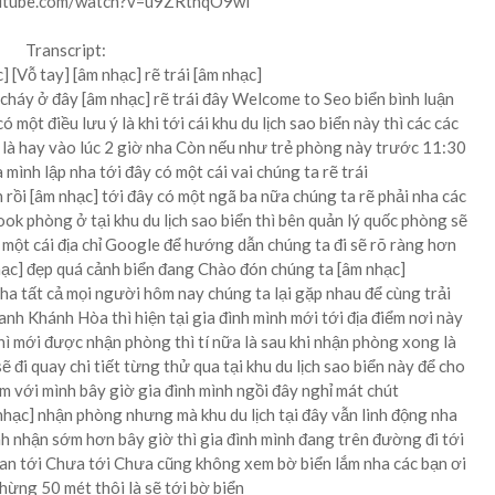
outube.com/watch?v=u9ZRtnqO9wI
Transcript:
] [Vỗ tay] [âm nhạc] rẽ trái [âm nhạc]
ị cháy ở đây [âm nhạc] rẽ trái đây Welcome to Seo biển bình luận
 một điều lưu ý là khi tới cái khu du lịch sao biển này thì các các
g là hay vào lúc 2 giờ nha Còn nếu như trẻ phòng này trước 11:30
mình lập nha tới đây có một cái vai chúng ta rẽ trái
 rồi [âm nhạc] tới đây có một ngã ba nữa chúng ta rẽ phải nha các
ook phòng ở tại khu du lịch sao biển thì bên quản lý quốc phòng sẽ
 một cái địa chỉ Google để hướng dẫn chúng ta đi sẽ rõ ràng hơn
hạc] đẹp quá cảnh biển đang Chào đón chúng ta [âm nhạc]
nha tất cả mọi người hôm nay chúng ta lại gặp nhau để cùng trải
anh Khánh Hòa thì hiện tại gia đình mình mới tới địa điểm nơi này
thì mới được nhận phòng thì tí nữa là sau khi nhận phòng xong là
ẽ đi quay chi tiết từng thử qua tại khu du lịch sao biển này để cho
m với mình bây giờ gia đình mình ngồi đây nghỉ mát chút
hạc] nhận phòng nhưng mà khu du lịch tại đây vẫn linh động nha
nh nhận sớm hơn bây giờ thì gia đình mình đang trên đường đi tới
zan tới Chưa tới Chưa cũng không xem bờ biển lắm nha các bạn ơi
hừng 50 mét thôi là sẽ tới bờ biển