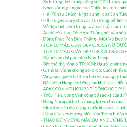
-
Xu hướng thời trang công sở 2024 xoay qua
-
Nhan sắc ngọt ngào của Thiên An - nữ chín
-
Hải Tú sau 3 năm là "gà cưng" của Sơn Tùng:
-
Hải Tú gây chú ý cho các fan trong bộ ảnh 
-
Vẻ đẹp tinh khôi trong tà áo dài của các 
-
Áo dài Đại học Tôn Đức Thắng nét văn hóa
-
Đồng Phục Tôn Đức Thắng- Một Vẻ Đẹp V
-
TOP 10 MẪU GIÀY DÉP CROCS NỮ ĐƯỢ
-
TOP 10 MẪU GIÀY DÉP CROCS TRẮN
-
Bộ ảnh áo dài phố biển Nha Trang
-
Bắt chó thả rông ở TP.HCM: Người phản ứng m
-
Giành lại vỉa hè cho người đi bộ: Cuộc chiến b
-
Vingroup quyết đổ thêm tiền vào công ty tax
-
Đàm Vĩnh Hưng lên tiếng sau khi bị cấm diễn
-
APAX CÒN NỢ HƠN 93 TỈ ĐỒNG HỌC PHÍ 
-
Thủy Tiên, Công Vinh công bố sao kê của 177 
-
Đông Nhi bị chỉ trích vì nặng lời với fan ruột
-
Mưa lớn trên diện rộng, nhiều khu vực Thàn
-
Hàng dừa ven đường biển Nha Trang bị đốn h
-
THÁO GỠ VƯỚNG MẮC DỰ ÁN ĐƯỜNG TA
-
Chính thức thông xe nút giao thông Ngọc Hội