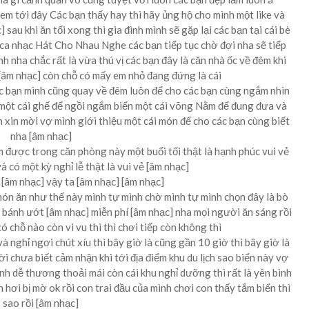
xem tới đây Các bạn thấy hay thì hãy ủng hộ cho mình một like và
au khi ăn tối xong thì gia đình mình sẽ gặp lại các bạn tại cái bè
 ca nhạc Hát Cho Nhau Nghe các bạn tiếp tục chờ đợi nha sẽ tiếp
h nha chắc rất là vừa thú vị các bạn đây là căn nhà ốc về đêm khi
] [âm nhạc] còn chỗ có mấy em nhỏ đang đứng là cái
 bạn mình cũng quay về đêm luôn để cho các bạn cùng ngắm nhìn
ó một cái ghế để ngồi ngắm biển một cái võng Nằm để đung đưa và
 xin mời vợ mình giới thiệu một cái món để cho các bạn cùng biết
nha [âm nhạc]
m được trong căn phòng này một buổi tối thật là hạnh phúc vui vẻ
 có một kỳ nghỉ lễ thật là vui vẻ [âm nhạc]
[âm nhạc] vậy ta [âm nhạc] [âm nhạc]
món ăn như thế này mình tự mình chờ mình tự mình chọn đây là bò
ỏi bánh ướt [âm nhạc] miễn phí [âm nhạc] nha mọi người ăn sáng rồi
ó chỗ nào còn vi vu thì thì chơi tiếp còn không thì
à nghỉ ngơi chút xíu thì bây giờ là cũng gần 10 giờ thì bây giờ là
ời chưa biết cảm nhận khi tới địa điểm khu du lịch sao biển này vợ
tình dễ thương thoải mái còn cái khu nghỉ dưỡng thì rất là yên bình
h hơi bị mờ ok rồi con trai đầu của mình chơi con thấy tắm biển thì
sao rồi [âm nhạc]