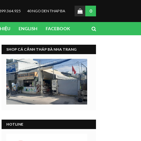
0
899.364.925
40 NGO DEN THAP BA
THIỆU
ENGLISH
FACEBOOK
SHOP CÁ CẢNH THÁP BÀ NHA TRANG
HOTLINE