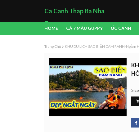
Ca Canh Thap Ba Nha
Trang
HOME
CÁ 7 MÀU GUPPY
ỐC CẢNH
Trang Chủ
KHU DU LỊCH SAO BIỂN CAM RANH-Ngắm Ho
KH
HÔ
Siz