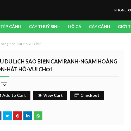
PHONE: 0
TÉP CẢNH
CÂY THUỶ SINH
HỒ CÁ
CÂY CẢNH
GIỚI 
àng Hôn-Hát Hò-Vui Chơi
U DU LỊCH SAO BIỂN CAM RANH-NGẮM HOÀNG
N-HÁT HÒ-VUI CHƠI
e
Add to Cart
View Cart
Checkout