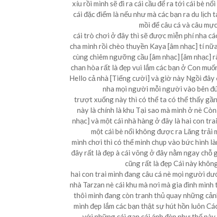
xíu rồi mình sẽ đi ra cái cầu để ra tới cái bè n
cái đặc điểm là nếu như mà các bạn ra du lịch tạ
mồi để câu cá và câu mực
cái trò chơi ở đây thì sẽ được miễn phí nha cá
cha mình rồi chèo thuyền Kaya [âm nhạc] tí n
cùng chiêm ngưỡng cầu [âm nhạc] [âm nhạc] r
chan hòa rất là đẹp vui lắm các bạn ở Con muố
Hello cả nhà [Tiếng cười] và giờ này Ngồi đây c
nha mọi người mỗi người vào bên đún
trượt xuống này thì có thể ta có thể thấy gầ
này là chính là khu Tại sao mà mình ở nè Còn 
nhạc] và một cái nhà hàng ở đây là hai con tr
một cái bè nổi không được ra Lăng trải 
mình chơi thì có thể mình chụp vào bức hình l
đây rất là đẹp à cái võng ở đây nằm ngay chỗ g
cũng rất là đẹp Cái này không
hai con trai mình đang câu cá nè mọi người dư
nhà Tarzan nè cái khu mà nơi mà gia đình mình t
thôi mình đang còn tranh thủ quay những cảnh
mình đẹp lắm các bạn thật sự hút hồn luôn Các
với những cái gan cái ánh đèn như thế này 