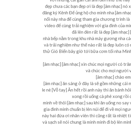
đẹp chưa các bạn đẹp ơi là đẹp [âm nhạc] nó 
đăng ký Kênh Để ủng hộ cho mình nha [âm nhạc] s
nổi này nha để cùng tham gia chương trình là
video để cùng trải nghiệm với gia đình của mìn
đã lên đèn rất là đẹp [âm nhạc
nhà bếp nằm trong khu nhà máy gương nha các
và trải nghiệm như thế nào rất là đẹp luôn c
thử Gió Biển bây giờ tới bữa cơm tối nha Mình
[âm nhạc] [âm nhạc] xin chúc mọi người có tră
và chúc cho mọi người và
[âm nhạc] chào em 
[âm nhạc] ăn sáng ở đây là sẽ gồm những cái 
le nè [Vỗ tay] Ăn hết rồi anh này thì ăn bánh h
xong rồi uống cà phê xong rồi c
mình về thôi [âm nhạc] sau khi ăn uống no say v
gia đình mình chuẩn bị lên núi để đi về mọi ngư
này hai đứa ơi nhân viên thì cũng rất là nhiệt 
và sạch sẽ nói chung là mình mình đi bộ lên mìn