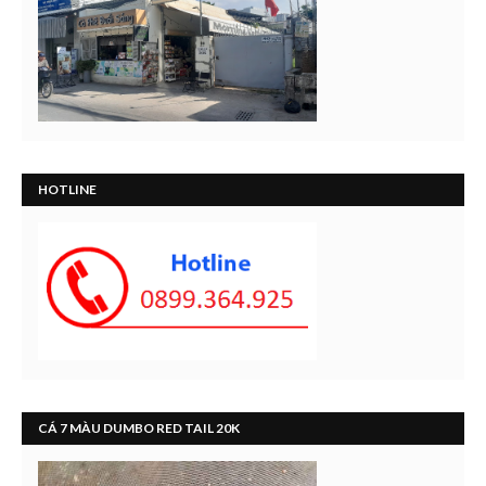
HOTLINE
CÁ 7 MÀU DUMBO RED TAIL 20K