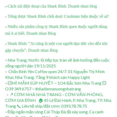
-
Cách xài điện thoại của Shark Bình. Doanh nhan blog
-
Từng được Shark Bình chốt deal: Coolmate hiện thuộc về ai?
-
Nhiều sản phẩm công ty Shark Bình quen thuộc người dùng
mà ít ai biết. Doanh nhan Blog
-
Shark Bình: "Ai cũng là một con người đạo đức cho đến khi
gặp chuyện". Doanh nhan Blog
-
Nha Trang: Nước lũ tiếp tục tràn về ảnh hưởng đến cuộc
sống người dân 19/11/2025
-
Chốn Bình Yên Coffee open 24/7. 01 Nguyễn Thị Minh
Khai, Nha Trang. Tầng 9 khách sạn Happy Light
-
💥MÌ MẮM SÚP HUYẾT ~ 1O4 Bắc Sơn Nha Trang 💥
O39 349 6757 ~ #diadiemanuongnhatrang
-
📍 CƠM NHÀ NHA TRANG – CƠM VĂN PHÒNG,
CƠM GIA ĐÌNH 🏠 45 Lê Đại Hành, P. Nha Trang, TP. Nha
Trang 📞 Liên hệ ship/đặt cơm: 0393.78.78.75
-
Đập ngăn mặn sông Cái Tháp Bà đã xây xong. Ca canh