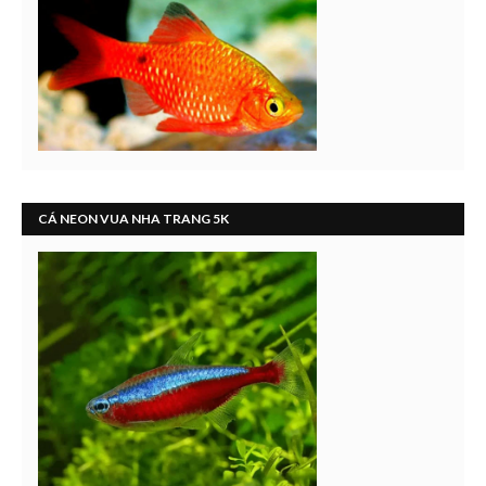
CÁ NEON VUA NHA TRANG 5K