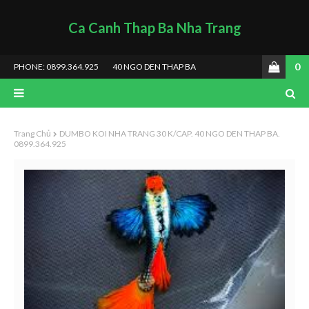
Ca Canh Thap Ba Nha Trang
0
PHONE: 0899.364.925
40 NGO DEN THAP BA
Trang Chủ
DUMBO KOI NHA TRANG 30 K/CAP. 40 NGO DEN THAP BA.
0899.364.925