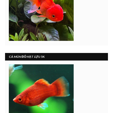
CÁ MÚN ĐỎ HẠT LỰU 5K