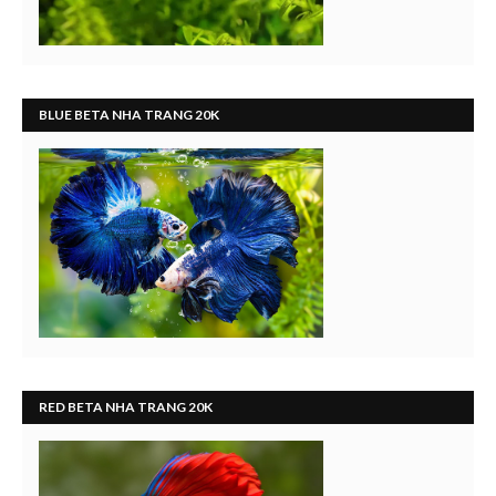
BLUE BETA NHA TRANG 20K
RED BETA NHA TRANG 20K