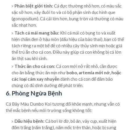
Phân biệt giới tính:
Cá đực thường nhỏ hơn, có màu sắc
sặc sỡ hơn, vây đuôi to và có bộ phận sinh dục hình que
(gonopodium). Cá cái lớn hơn, bụng tròn và thường có màu
sắc nhạt hơn.
Tách cá mái mang bầu:
Khi cá mái có bụng to và xuất
hiện chấm đen ở hậu môn (dấu hiệu của bào thai), bạn có thể
tách riêng ra một bể đẻ có nhiều cây thủy sinh mịn hoặc giá
thể trú ẩn cho cá con. Điều này giúp cá con không bị cá lớn
ăn thịt sau khi sinh.
Thức ăn cho cá con:
Cá con mới nở rất nhỏ, cần được
cho ăn bằng thức ăn mịn như
bobo, artemia mới nở, hoặc
các loại cám xay nhuyễn
dành cho cá con để đảm bảo
chúng có đủ dinh dưỡng để phát triển.
6. Phòng Ngừa Bệnh
Cá Bảy Màu Dumbo Koi tương đối khỏe mạnh, nhưng vẫn có
thể mắc bệnh nếu môi trường sống không tốt:
Dấu hiệu bệnh:
Cá bơi lờ đờ, bỏ ăn, vây cụp, xuất hiện
đốm trắng (nấm trắng), nấm mốc trên thân, hoặc bị sưng