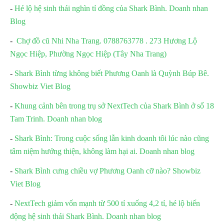
-
Hé lộ hệ sinh thái nghìn tỉ đồng của Shark Bình. Doanh nhan
Blog
-
Chợ đồ cũ Nhi Nha Trang. 0788763778 . 273 Hương Lộ
Ngọc Hiệp, Phường Ngọc Hiệp (Tây Nha Trang)
-
Shark Bình từng không biết Phương Oanh là Quỳnh Búp Bê.
Showbiz Viet Blog
-
Khung cảnh bên trong trụ sở NextTech của Shark Bình ở số 18
Tam Trinh. Doanh nhan blog
-
Shark Bình: Trong cuộc sống lẫn kinh doanh tôi lúc nào cũng
tâm niệm hướng thiện, không làm hại ai. Doanh nhan blog
-
Shark Bình cưng chiều vợ Phương Oanh cỡ nào? Showbiz
Viet Blog
-
NextTech giảm vốn mạnh từ 500 tỉ xuống 4,2 tỉ, hé lộ biến
động hệ sinh thái Shark Bình. Doanh nhan blog