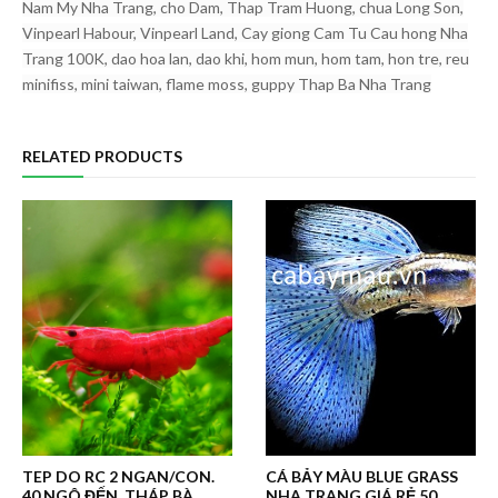
Nam My Nha Trang, cho Dam, Thap Tram Huong, chua Long Son,
Vinpearl Habour, Vinpearl Land, Cay giong Cam Tu Cau hong Nha
Trang 100K, dao hoa lan, dao khi, hom mun, hom tam, hon tre, reu
minifiss, mini taiwan, flame moss, guppy Thap Ba Nha Trang
RELATED PRODUCTS
TEP DO RC 2 NGAN/CON.
CÁ BẢY MÀU BLUE GRASS
40 NGÔ ĐẾN. THÁP BÀ,
NHA TRANG GIÁ RẺ 50