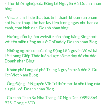
-
Thời khởi nghiệp của Đặng Lê Nguyên Vũ. Doanh nhan
blog
-
Vi sao lam IT de that bai. tinh thanh khoan san pham
software thap. kho ban lay tien trong ngay nhu ban ca
canh, com binh dan. Doanh nhan blog
-
Hướng dẫn tự làm website bán hàng bằng Blogspot
với tên miền riêng mua ở GoDaddy. Doanh nhan Blog
-
Những người con của ông Đặng Lê Nguyên Vũ và bà
Lê Hoàng Diệp Thảo luôn được bố mẹ dạy dỗ chu đáo.
Doanh nhan Blog
-
Khám phá Làng cà phê Trung Nguyên từ A đến Z. Du
lich Viet Nam BLog
-
Ông Đặng Lê Nguyên Vũ: Tri thức mới là nền tảng của
sự giàu có. Doanh nhan Blog
-
Ca canh Thap Ba Nha Trang. 40 Ngo Den. 0899 364
925. Google SEO