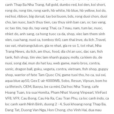
canh Thap Ba Nha Trang, full gold, dumbo red, koi den, koi short,
rong do, rong tim, rong xanh, hb white, hb blue, hb yellow, koi do,
red koi, ribbon, big dorsal, tay boi buom, bds, rong duoi chon, duoi
cho, lan nuoc, bach thuy tien, cay thuy sinh ban can, oc tao vang,
oc tao tim, tep do, tep vang Thai, ca 7 mau, nam, tum lac, nuoc,
nhiet do, anh sang, ca hong tuoc ca da, shop, viec lam them sinh
vien, cua hang, nuoi ca, tomboy tb0, cam thai inve, du lich ,Travel,
rao vat, nhatrangclub.vn, gia re nhat, gia re so 1, tot nhat, Nha
Trang News, du lich, am thuc, food, dia chi an uoc, dac san, fish
tank, fish shop, tim viec lam nhanh guppy, molly, ca kiem do, de
nuoi, song dai, mun do hat luu, web game, mario bros, contra,
sonic, dragon ball, goku, vegeta, contra, vietnam, fish shop, guppy
shop, warrior of fate Tam Quoc Chi, game tuoi tho, ho ca, sui oxi,
aqua blue ap50, Gex E-air 4000WB, Sobo, Resun, Vipsun, bom ho
ca lifetech, OEM, Baoyu, be ca mini, Dai hoc Nha Trang, cafe
Hoang Tuan, tra sua Homita, Pham Nhat Vuong Vinpearl, VinFast
VF8, VF9, Cau Bong, Cau Ha Ra, Cau Tran Phu, ca loc canh indo, ca
loc canh xanh Ninh Binh, duong 2 - 4, Suoi khoang nong Thap Ba,
Dang Tat, Duong Van Nga, Hon Chong, cho Vinh Hai, dua mau