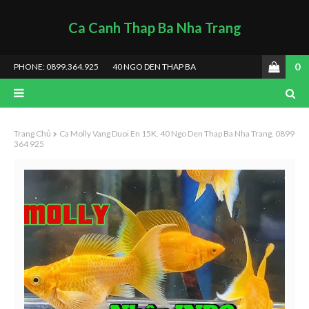
Ca Canh Thap Ba Nha Trang
0
PHONE: 0899.364.925
40 NGO DEN THAP BA
Trang Chủ
Ca Molly Vang Duoi En 15K. 40 Ngo Den Thap Ba Nha Trang. 0899
364 925