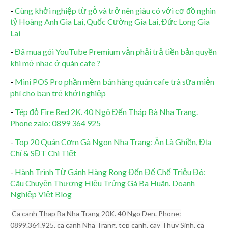
-
Cùng khởi nghiệp từ gỗ và trở nên giàu có với cơ đồ nghìn
tỷ Hoàng Anh Gia Lai, Quốc Cường Gia Lai, Đức Long Gia
Lai
-
Đã mua gói YouTube Premium vẫn phải trả tiền bản quyền
khi mở nhạc ở quán cafe ?
-
Mini POS Pro phần mềm bán hàng quán cafe trà sữa miễn
phí cho bạn trẻ khởi nghiệp
-
Tép đỏ Fire Red 2K. 40 Ngô Đến Tháp Bà Nha Trang.
Phone zalo: 0899 364 925
-
Top 20 Quán Cơm Gà Ngon Nha Trang: Ăn Là Ghiền, Địa
Chỉ & SĐT Chi Tiết
-
Hành Trình Từ Gánh Hàng Rong Đến Đế Chế Triệu Đô:
Câu Chuyện Thương Hiệu Trứng Gà Ba Huân. Doanh
Nghiệp Việt Blog
Ca canh Thap Ba Nha Trang 20K. 40 Ngo Den. Phone:
0899.364.925. ca canh Nha Trang, tep canh, cay Thuy Sinh, ca