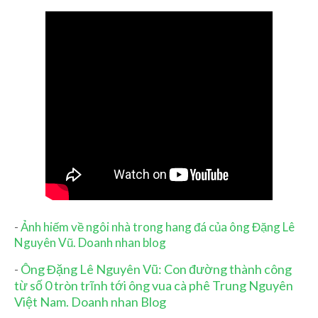
-
Ảnh hiếm về ngôi nhà trong hang đá của ông Đặng Lê
Nguyên Vũ. Doanh nhan blog
-
Ông Đặng Lê Nguyên Vũ: Con đường thành công
từ số 0 tròn trĩnh tới ông vua cà phê Trung Nguyên
Việt Nam. Doanh nhan Blog