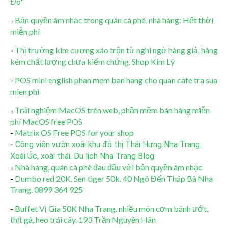
Đô"
-
Bản quyền âm nhạc trong quán cà phê, nhà hàng: Hết thời
miễn phí
-
Thị trường kim cương xáo trộn từ nghi ngờ hàng giả, hàng
kém chất lượng chưa kiểm chứng. Shop Kim Lý
-
POS mini english phan mem ban hang cho quan cafe tra sua
mien phi
-
Trải nghiệm MacOS trên web, phần mềm bán hàng miễn
phí MacOS free POS
-
Matrix OS Free POS for your shop
-
Công viên vườn xoài khu đô thị Thái Hưng Nha Trang.
Xoài Úc, xoài thái. Du lịch Nha Trang Blog
-
Nhà hàng, quán cà phê đau đầu với bản quyền âm nhạc
-
Dumbo red 20K. Sen tiger 50k. 40 Ngô Đến Tháp Bà Nha
Trang. 0899 364 925
-
Buffet Vị Gia 50K Nha Trang. nhiều món cơm bánh ướt,
thịt gà, heo trái cây. 193 Trần Nguyên Hãn