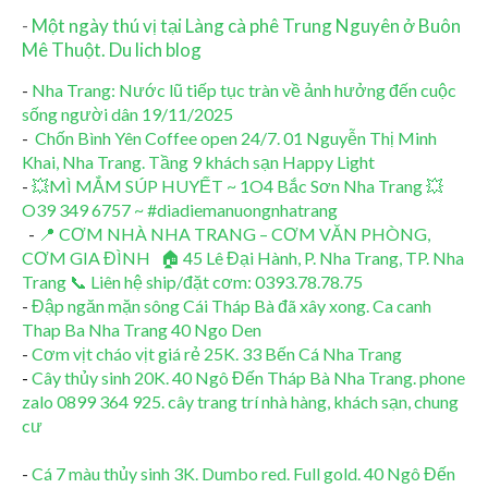
-
Một ngày thú vị tại Làng cà phê Trung Nguyên ở Buôn
Mê Thuột. Du lich blog
-
Nha Trang: Nước lũ tiếp tục tràn về ảnh hưởng đến cuộc
sống người dân 19/11/2025
-
Chốn Bình Yên Coffee open 24/7. 01 Nguyễn Thị Minh
Khai, Nha Trang. Tầng 9 khách sạn Happy Light
-
💥MÌ MẮM SÚP HUYẾT ~ 1O4 Bắc Sơn Nha Trang 💥
O39 349 6757 ~ #diadiemanuongnhatrang
-
📍 CƠM NHÀ NHA TRANG – CƠM VĂN PHÒNG,
CƠM GIA ĐÌNH 🏠 45 Lê Đại Hành, P. Nha Trang, TP. Nha
Trang 📞 Liên hệ ship/đặt cơm: 0393.78.78.75
-
Đập ngăn mặn sông Cái Tháp Bà đã xây xong. Ca canh
Thap Ba Nha Trang 40 Ngo Den
-
Cơm vịt cháo vịt giá rẻ 25K. 33 Bến Cá Nha Trang
-
Cây thủy sinh 20K. 40 Ngô Đến Tháp Bà Nha Trang. phone
zalo 0899 364 925. cây trang trí nhà hàng, khách sạn, chung
cư
-
Cá 7 màu thủy sinh 3K. Dumbo red. Full gold. 40 Ngô Đến