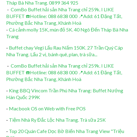
Tháp Bà Nha Trang. 0899 364 925
-
ComBo Buffet hải sản Nha Trang chỉ 259k. I LIKE
BUFFET ☎️Hotline: 088 6838 000 📍Add: 61 Đặng Tất,
Phường Bắc Nha Trang, Khánh Hoà
-
Cá cảnh molly 15K, mún đỏ 5K. 40 Ngô Đến Tháp Bà Nha
Trang
-
Buffet chay Vegi Lẩu Rau Nấm 150K. 27 Trần Quý Cáp
Nha Trang. Lẩu 2 vị, bánh quê, plan, trà sữa...
-
ComBo Buffet hải sản Nha Trang chỉ 259k. I LIKE
BUFFET ☎️Hotline: 088 6838 000 📍Add: 61 Đặng Tất,
Phường Bắc Nha Trang, Khánh Hoà
-
King BBQ Vincom Trần Phú Nha Trang: Buffet Nướng
Hàn Quốc 299K
-
Macbook OS on Web with Free POS
-
Tiệm Nhà Ry Đắc Lộc Nha Trang. Trà sữa 25K
-
Top 20 Quán Cafe Dọc Bờ Biển Nha Trang View "Triệu