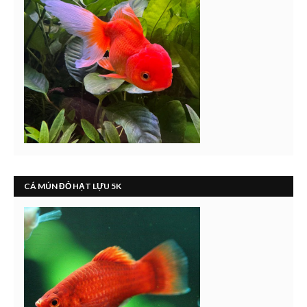
CÁ MÚN ĐỎ HẠT LỰU 5K