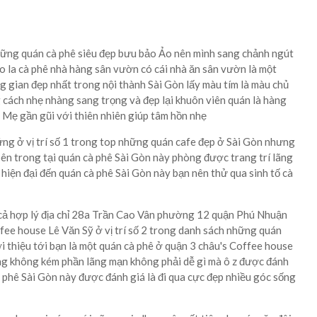
những quán cà phê siêu đẹp bưu bảo Ảo nên mình sang chảnh ngút
o la cà phê nhà hàng sân vườn có cái nhà ăn sân vườn là một
 gian đẹp nhất trong nội thành Sài Gòn lấy màu tím là màu chủ
 cách nhẹ nhàng sang trọng và đẹp lại khuôn viên quán là hàng
 Mẹ gần gũi với thiên nhiên giúp tâm hồn nhẹ
g ở vị trí số 1 trong top những quán cafe đẹp ở Sài Gòn nhưng
bên trong tại quán cà phê Sài Gòn này phòng được trang trí lãng
 hiện đại đến quán cà phê Sài Gòn này bạn nên thử qua sinh tố cà
cả hợp lý địa chỉ 28a Trần Cao Vân phường 12 quận Phú Nhuận
fee house Lê Văn Sỹ ở vị trí số 2 trong danh sách những quán
i thiệu tới bạn là một quán cà phê ở quận 3 châu's Coffee house
ng không kém phần lãng mạn không phải dễ gì mà ô z được đánh
à phê Sài Gòn này được đánh giá là đi qua cực đẹp nhiều góc sống