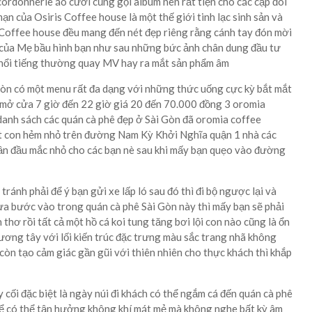
 cordonnerie áo cưới cũng gọi album nên rất tiện cho các cặp đôi
n của Osiris Coffee house là một thế giới tinh lạc sinh sản và
 Coffee house đều mang đến nét đẹp riêng rằng cánh tay đón mời
h của Mẹ bầu hình bạn như sau những bức ảnh chân dung đầu tư
 nổi tiếng thường quay MV hay ra mắt sản phẩm âm
còn có một menu rất đa dạng với những thức uống cực kỳ bắt mắt
ờ mở cửa 7 giờ đến 22 giờ giá 20 đến 70.000 đồng 3 oromia
anh sách các quán cà phê đẹp ở Sài Gòn đã oromia coffee
ột con hẻm nhỏ trên đường Nam Kỳ Khởi Nghĩa quận 1 nhà các
lần đầu mắc nhỏ cho các bạn nè sau khi mấy bạn quẹo vào đường
ránh phải để ý bạn gửi xe lấp ló sau đó thì đi bộ ngược lại và
ừa bước vào trong quán cà phê Sài Gòn này thì mấy bạn sẽ phải
thơ rồi tất cả một hồ cá koi tung tăng bơi lội con nào cũng là ổn
ơng tây với lối kiến trúc đặc trưng màu sắc trang nhã không
 còn tạo cảm giác gần gũi với thiên nhiên cho thực khách thì khắp
cối đặc biệt là ngày núi đi khách có thể ngắm cá đến quán cà phê
ể có thể tận hưởng không khí mát mẻ mà không nghe bất kỳ âm