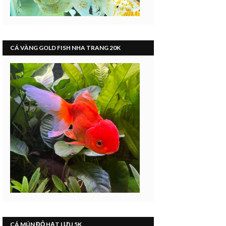
CÁ VÀNG GOLD FISH NHA TRANG 20K
CÁ MÚN ĐỎ HẠT LỰU 5K