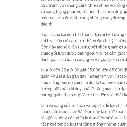
bức tranh với khung cảnh thiên nhiên với lồng 
và sàng trọng phục vụ tốt nên thích hợp để gặ
này tọa lạc trên một trong những cung đường s
đáo thì
phải là cấp kardon trở thành địa chỉ Lý Tưởng 
khi frye cấp cái card trở thành địa chỉ Lý Tưở
Gòn này mà sẽ bị ẩn tượng bởi những mảng tư
chiếc gối lười được đặt ngoài trời ta cảm giác
đánh giá là có bánh cực ngon và giá lại khá r
từ giờ đến 22 giờ 30 giá 35.000 đến 65.000 đồ
quận Phú Nhuận gần đây Instagram với Facebo
màu trắng đen đó chính là do đó Coffee quán 
tường nội thất chỉ duy nhất 2 tầng màu chủ đạ
nhưng quán thu hút giới trẻ tìm đến với thiết 
tĩnh và sáng sủa to sách và tạp chí để bạn tìm đ
chảnh nữa con cave Sài Gòn này là nơi để bạn c
tối giản không có nghĩa là đơn điệu sẽ đơn cafe
rất nghệ tên bé lưu thì cũng giống những quán