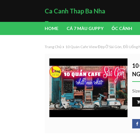
Ca Canh Thap Ba Nha
Trang
HOME
CÁ 7 MÀU GUPPY
ỐC CẢNH
Trang Chủ
10 Quán Cafe View Đẹp Ở Sài Gòn, Đồ Uống
10
N
Siz