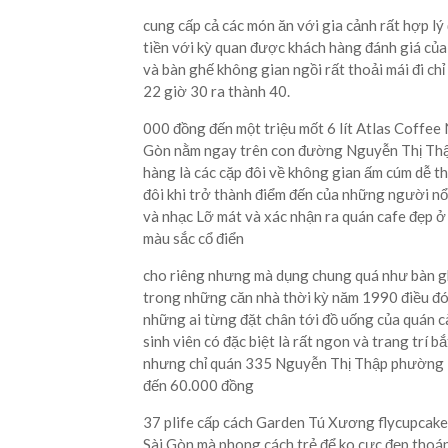
cung cấp cả các món ăn với gia cảnh rất hợp lý
tiền với kỳ quan được khách hàng đánh giá củ
và bàn ghế không gian ngồi rất thoải mái đi 
22 giờ 30 ra thành 40.
000 đồng đến một triệu mốt 6 lít Atlas Coffee 
Gòn nằm ngay trên con đường Nguyễn Thị Thậ
hàng là các cặp đôi về không gian ấm cúm dễ th
đôi khi trở thành điểm đến của những người nổi
và nhạc Lỡ mát và xác nhận ra quán cafe đẹp ở 
màu sắc cổ điển
cho riêng nhưng mà dụng chung quá như bàn g
trong những căn nhà thời kỳ năm 1990 điều đó
những ai từng đặt chân tới đồ uống của quán cà
sinh viên có đặc biệt là rất ngon và trang trí b
nhưng chỉ quán 335 Nguyễn Thị Thập phường 
đến 60.000 đồng
37 plife cấp cách Garden Tú Xương flycupcake
Sài Gòn mà phong cách trẻ để ko cực đẹp thoán