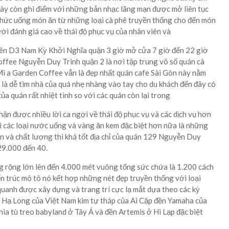
này còn ghi điểm với những bản nhạc lãng mạn được mở liên tục
 thức uống món ăn từ những loại cà phê truyền thống cho đến món
ời đánh giá cao về thái độ phục vụ của nhân viên và
trên D3 Nam Kỳ Khởi Nghĩa quận 3 giờ mở cửa 7 giờ đến 22 giờ
ffee Nguyễn Duy Trinh quận 2 là nơi tập trung vô số quán cà
Mi a Garden Coffee vẫn là đẹp nhất quán cafe Sài Gòn này nằm
là dễ tìm nhà của quá nhẹ nhàng vào tay cho du khách đến đây có
ủa quán rất nhiệt tình so với các quán còn lại trong
hận được nhiều lời ca ngợi về thái độ phục vụ và các dịch vụ hơn
 các loại nước uống và vàng ăn kem đặc biệt hơn nữa là những
on và chất lượng thì khá tốt địa chỉ của quán 129 Nguyễn Duy
29.000 đến 40.
g rộng lớn lên đến 4.000 mét vuông tổng sức chứa là 1.200 cách
ến trúc mô tô nó kết hợp những nét đẹp truyền thống với loại
quanh được xây dựng và trang trí cực lạ mắt dựa theo các kỳ
h Hạ Long của Việt Nam kim tự tháp của Ai Cập đền Yamaha của
a tù treo babyland ở Tây Á và đền Artemis ở Hi Lạp đặc biệt