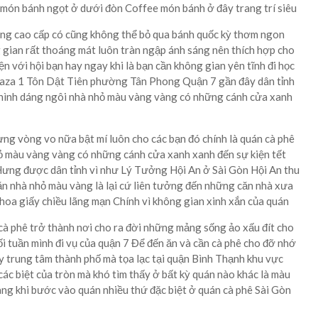
c món bánh ngọt ở dưới đòn Coffee món bánh ở đây trang trí siêu
àng cao cấp có cũng không thể bỏ qua bánh quốc kỳ thơm ngon
 gian rất thoáng mát luôn tràn ngập ánh sáng nên thích hợp cho
n với hội bạn hay ngay khi là bạn cần không gian yên tĩnh đi học
laza 1 Tôn Dật Tiên phường Tân Phong Quận 7 gần đây dân tỉnh
ó hình dáng ngôi nhà nhỏ màu vàng vàng có những cánh cửa xanh
đừng vòng vo nữa bật mí luôn cho các bạn đó chính là quán cà phê
hỏ màu vàng vàng có những cánh cửa xanh xanh đến sự kiện tết
ưng được dân tỉnh vì như Lý Tưởng Hội An ở Sài Gòn Hội An thu
ăn nhà nhỏ màu vàng là lại cứ liên tưởng đến những căn nhà xưa
hoa giấy chiều lãng mạn Chính vì không gian xinh xắn của quán
cà phê trở thành nơi cho ra đời những mảng sống ảo xấu đít cho
i tuần mình đi vụ của quận 7 Để đến ăn và cần cà phê cho đỡ nhớ
 trung tâm thành phố mà tọa lạc tại quận Bình Thạnh khu vực
các biệt của tròn mà khó tìm thấy ở bất kỳ quán nào khác là màu
ng khi bước vào quán nhiều thứ đặc biệt ở quán cà phê Sài Gòn