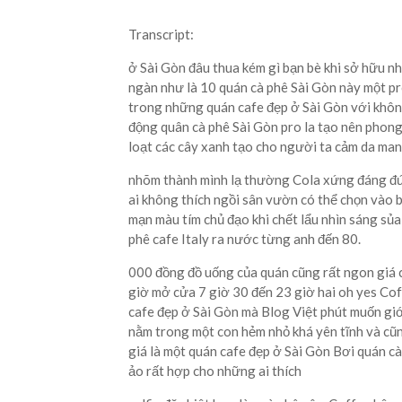
Transcript:
ở Sài Gòn đâu thua kém gì bạn bè khi sở hữu 
ngàn như là 10 quán cà phê Sài Gòn này một pr
trong những quán cafe đẹp ở Sài Gòn với không
động quân cà phê Sài Gòn pro la tạo nên phong
loạt các cây xanh tạo cho người ta cảm da man
nhõm thành mình lạ thường Cola xứng đáng đứn
ai không thích ngồi sân vườn có thể chọn vào 
mạn màu tím chủ đạo khi chết lẩu nhìn sáng sủa
phê cafe Italy ra nước từng anh đến 80.
000 đồng đồ uống của quán cũng rất ngon giá 
giờ mở cửa 7 giờ 30 đến 23 giờ hai oh yes Cof
cafe đẹp ở Sài Gòn mà Blog Việt phút muốn giớ
nằm trong một con hẻm nhỏ khá yên tĩnh và cũ
giá là một quán cafe đẹp ở Sài Gòn Bơi quán c
ảo rất hợp cho những ai thích