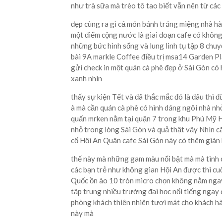
như trà sữa mà trèo tô tao biết vẫn nên từ cá
đẹp cùng ra gì cả món bánh tráng miệng nhà h
một điểm cộng nước là giai đoạn cafe có không
những bức hình sống và lung linh tụ tập 8 chuyệ
bài 9A markle Coffee điều trị msa14 Garden P
gửi check in một quán cà phê đẹp ở Sài Gòn c
xanh nhìn
thấy sự kiện Tết và đã thắc mắc đó là đâu thì 
à mà cần quán cà phê có hình dáng ngôi nhà n
quấn mrken nằm tại quận 7 trong khu Phú Mỹ H
nhỏ trong lòng Sài Gòn và quả thật vậy Nhìn c
cổ Hội An Quân cafe Sài Gòn này có thêm giàn 
thế này mà những gam màu nổi bật mà mà tình 
các bạn trẻ như không gian Hội An được thì cuố
Quốc ồn ào 10 tròn micro chọn không nằm ngay
tập trung nhiều trường đại học nổi tiếng ngay 
phòng khách thiên nhiên tươi mát cho khách hà
này mà