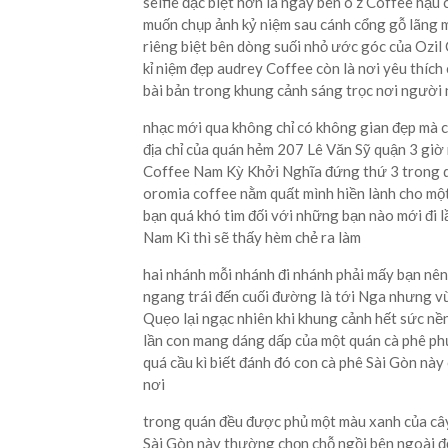
selfie đặc biệt hơn là ngày bên ô z Coffee hậu
muốn chụp ảnh kỷ niệm sau cánh cổng gỗ lãng mạ
riêng biệt bên dòng suối nhỏ ước góc của Ozil
kỉ niệm đẹp audrey Coffee còn là nơi yêu thíc
bài bản trong khung cảnh sáng trọc nơi người
nhạc mới qua không chỉ có không gian đẹp mà 
địa chỉ của quán hẻm 207 Lê Văn Sỹ quận 3 gi
Coffee Nam Kỳ Khởi Nghĩa đứng thứ 3 trong d
oromia coffee nằm quất mình hiền lành cho m
bạn quá khó tim đối với những bạn nào mới đi 
Nam Kì thì sẽ thấy hèm chẻ ra làm
hai nhánh mỗi nhánh đi nhánh phải mấy bạn nên t
ngang trái đến cuối đường là tới Nga nhưng v
Quẹo lại ngạc nhiên khi khung cảnh hết sức nền 
lần con mang dáng dấp của một quán cà phê phư
quá cầu kì biết đánh đó con cà phê Sài Gòn này
nơi
trong quán đều được phủ một màu xanh của cây 
Sài Gòn này thường chọn chỗ ngồi bên ngoài đ