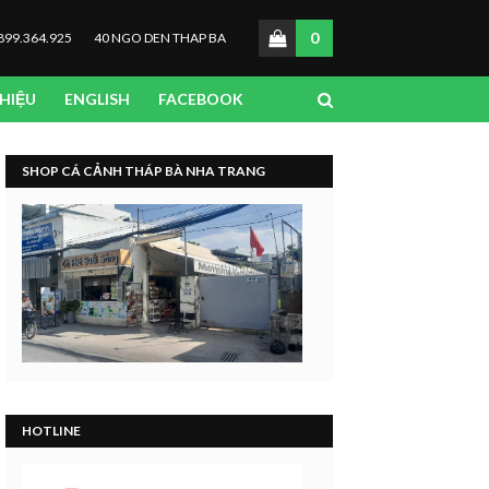
0
899.364.925
40 NGO DEN THAP BA
THIỆU
ENGLISH
FACEBOOK
SHOP CÁ CẢNH THÁP BÀ NHA TRANG
HOTLINE