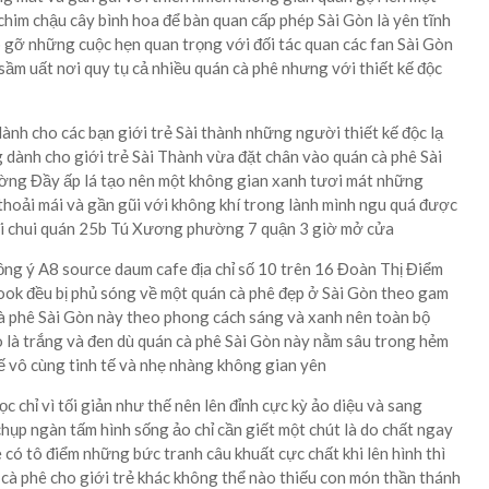
chim chậu cây bình hoa để bàn quan cấp phép Sài Gòn là yên tĩnh
p gỡ những cuộc hẹn quan trọng với đối tác quan các fan Sài Gòn
ầm uất nơi quy tụ cả nhiều quán cà phê nhưng với thiết kế độc
dành cho các bạn giới trẻ Sài thành những người thiết kế độc lạ
ng dành cho giới trẻ Sài Thành vừa đặt chân vào quán cà phê Sài
ờng Đầy ấp lá tạo nên một không gian xanh tươi mát những
 thoải mái và gần gũi với không khí trong lành mình ngu quá được
ẻ đi chui quán 25b Tú Xương phường 7 quận 3 giờ mở cửa
ng ý A8 source daum cafe địa chỉ số 10 trên 16 Đoàn Thị Điểm
ok đều bị phủ sóng về một quán cà phê đẹp ở Sài Gòn theo gam
cà phê Sài Gòn này theo phong cách sáng và xanh nên toàn bộ
o là trắng và đen dù quán cà phê Sài Gòn này nằm sâu trong hẻm
kế vô cùng tinh tế và nhẹ nhàng không gian yên
ọc chỉ vì tối giản như thế nên lên đỉnh cực kỳ ảo diệu và sang
hụp ngàn tấm hình sống ảo chỉ cần giết một chút là do chất ngay
 có tô điểm những bức tranh câu khuất cực chất khi lên hình thì
 cà phê cho giới trẻ khác không thể nào thiếu con món thần thánh