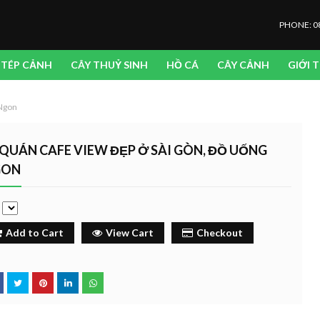
PHONE: 0
TÉP CẢNH
CÂY THUỶ SINH
HỒ CÁ
CÂY CẢNH
GIỚI 
 Ngon
 QUÁN CAFE VIEW ĐẸP Ở SÀI GÒN, ĐỒ UỐNG
GON
e
Add to Cart
View Cart
Checkout