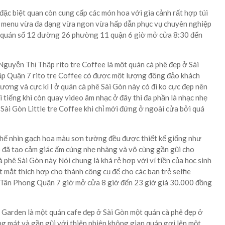
 đặc biệt quan còn cung cấp các món hoa với gia cảnh rất hợp túi
a menu vừa đa dạng vừa ngon vừa hấp dẫn phục vụ chuyên nghiệp
chỉ quán số 12 đường 26 phường 11 quận 6 giờ mở cửa 8:30 đến
Nguyễn Thị Thập rito tre Coffee là một quán cà phê đẹp ở Sài
p Quận 7 rito tre Coffee có được một lượng đông đảo khách
ương và cực kì I ở quán cà phê Sài Gòn này có đi ko cực đẹp nên
 tiếng khi còn quay video âm nhạc ở đây thì đa phần là nhạc nhẹ
Sài Gòn Little tre Coffee khi chỉ mới đứng ở ngoài cửa bởi quá
hế nhìn gạch hoa màu sơn tường đều được thiết kế giống như
 đã tạo cảm giác ấm cúng nhẹ nhàng và vô cùng gần gũi cho
 phê Sài Gòn này Nói chung là khá rẻ hợp với ví tiền của học sinh
ắt mắt thích hợp cho thành công cụ để cho các bạn trẻ selfie
Tân Phong Quận 7 giờ mở cửa 8 giờ đến 23 giờ giá 30.000 đồng
 Garden là một quán cafe đẹp ở Sài Gòn một quán cà phê đẹp ở
g mát và gần gũi với thiên nhiên không gian quán gợi lên một