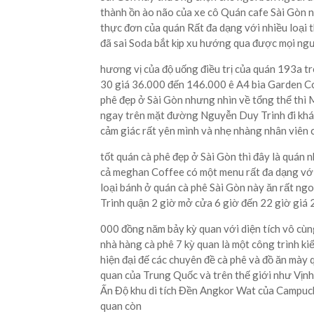
thành ồn ào não của xe cô Quán cafe Sài Gòn 
thực đơn của quán Rất đa dạng với nhiều loại
đã sai Soda bắt kịp xu hướng qua được mọi ngư
hương vị của độ uống điều trị của quán 193a 
30 giá 36.000 đến 146.000 ê A4 bia Garden Co
phê đẹp ở Sài Gòn nhưng nhìn về tổng thể thì 
ngay trên mặt đường Nguyễn Duy Trinh đi khá 
cảm giác rất yên mình và nhẹ nhàng nhân viên c
tốt quán cà phê đẹp ở Sài Gòn thì đây là quán n
cả meghan Coffee có một menu rất đa dạng với
loại bánh ở quán cà phê Sài Gòn này ăn rất ng
Trinh quận 2 giờ mở cửa 6 giờ đến 22 giờ giá 
000 đồng năm bảy kỳ quan với diện tích vô cùn
nhà hàng cà phê 7 kỳ quan là một công trình ki
hiện đại đế các chuyên đề cà phê và đồ ăn mày 
quan của Trung Quốc và trên thế giới như Vịn
Ấn Độ khu di tích Đền Angkor Wat của Campuchi
quan còn