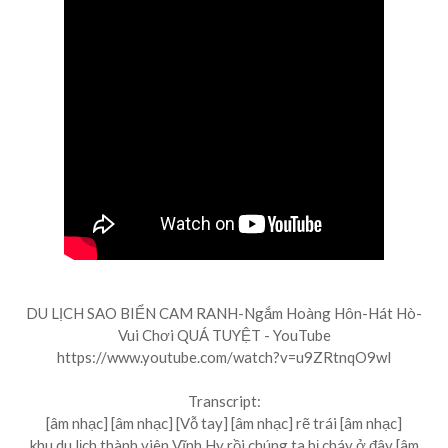
DU LỊCH SAO BIỂN CAM RANH-Ngắm Hoàng Hôn-Hát Hò-
Vui Chơi QUÁ TUYỆT - YouTube
https://www.youtube.com/watch?v=u9ZRtnqO9wI
Transcript:
[âm nhạc] [âm nhạc] [Vỗ tay] [âm nhạc] rẽ trái [âm nhạc]
khu du lịch thành viên Vĩnh Hy rồi chúng ta bị cháy ở đây [âm