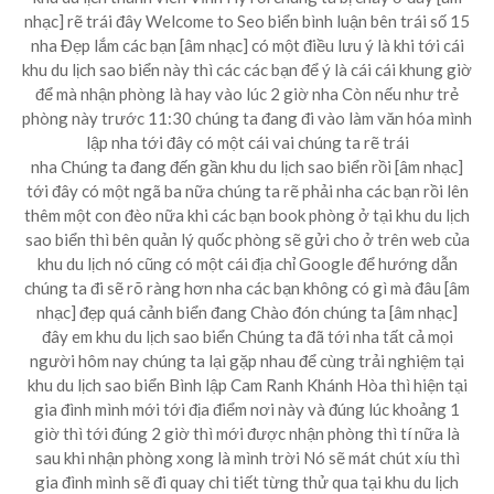
nhạc] rẽ trái đây Welcome to Seo biển bình luận bên trái số 15
nha Đẹp lắm các bạn [âm nhạc] có một điều lưu ý là khi tới cái
khu du lịch sao biển này thì các các bạn để ý là cái cái khung giờ
để mà nhận phòng là hay vào lúc 2 giờ nha Còn nếu như trẻ
phòng này trước 11:30 chúng ta đang đi vào làm văn hóa mình
lập nha tới đây có một cái vai chúng ta rẽ trái
nha Chúng ta đang đến gần khu du lịch sao biển rồi [âm nhạc]
tới đây có một ngã ba nữa chúng ta rẽ phải nha các bạn rồi lên
thêm một con đèo nữa khi các bạn book phòng ở tại khu du lịch
sao biển thì bên quản lý quốc phòng sẽ gửi cho ở trên web của
khu du lịch nó cũng có một cái địa chỉ Google để hướng dẫn
chúng ta đi sẽ rõ ràng hơn nha các bạn không có gì mà đâu [âm
nhạc] đẹp quá cảnh biển đang Chào đón chúng ta [âm nhạc]
đây em khu du lịch sao biển Chúng ta đã tới nha tất cả mọi
người hôm nay chúng ta lại gặp nhau để cùng trải nghiệm tại
khu du lịch sao biển Bình lập Cam Ranh Khánh Hòa thì hiện tại
gia đình mình mới tới địa điểm nơi này và đúng lúc khoảng 1
giờ thì tới đúng 2 giờ thì mới được nhận phòng thì tí nữa là
sau khi nhận phòng xong là mình trời Nó sẽ mát chút xíu thì
gia đình mình sẽ đi quay chi tiết từng thử qua tại khu du lịch