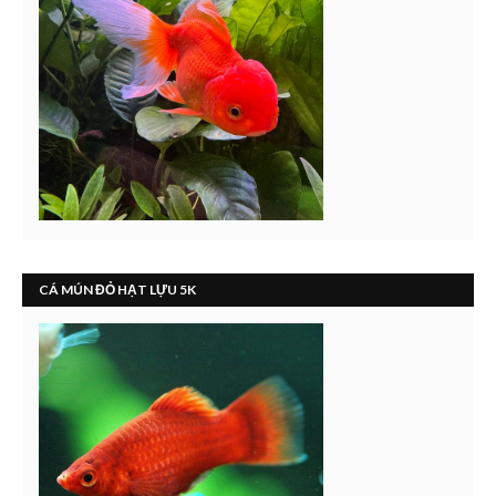
CÁ MÚN ĐỎ HẠT LỰU 5K