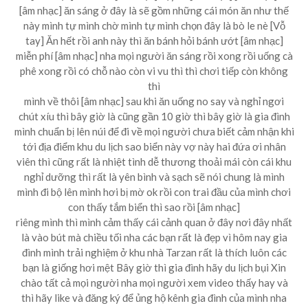
[âm nhạc] ăn sáng ở đây là sẽ gồm những cái món ăn như thế
này mình tự mình chờ mình tự mình chọn đây là bò le nè [Vỗ
tay] Ăn hết rồi anh này thì ăn bánh hỏi bánh ướt [âm nhạc]
miễn phí [âm nhạc] nha mọi người ăn sáng rồi xong rồi uống cà
phê xong rồi có chỗ nào còn vi vu thì thì chơi tiếp còn không
thì
mình về thôi [âm nhạc] sau khi ăn uống no say và nghỉ ngơi
chút xíu thì bây giờ là cũng gần 10 giờ thì bây giờ là gia đình
mình chuẩn bị lên núi để đi về mọi người chưa biết cảm nhận khi
tới địa điểm khu du lịch sao biển này vợ này hai đứa ơi nhân
viên thì cũng rất là nhiệt tình dễ thương thoải mái còn cái khu
nghỉ dưỡng thì rất là yên bình và sạch sẽ nói chung là mình
mình đi bộ lên mình hơi bị mờ ok rồi con trai đầu của mình chơi
con thấy tắm biển thì sao rồi [âm nhạc]
riêng mình thì mình cảm thấy cái cảnh quan ở đây nơi đây nhất
là vào bút mà chiều tối nha các bạn rất là đẹp vì hôm nay gia
đình mình trải nghiệm ở khu nhà Tarzan rất là thích luôn các
bạn là giống hơi mệt Bây giờ thì gia đình hãy du lịch bụi Xin
chào tất cả mọi người nha mọi người xem video thấy hay và
thì hãy like và đăng ký để ủng hộ kênh gia đình của mình nha