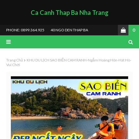
Ca Canh Thap Ba Nha Trang
0
PHONE: 0899.364.925
40 NGO DEN THAP BA
Trang Chủ
KHU DU LỊCH SAO BIỂN CAM RANH-Ngắm Hoàng Hôn-Hát Hò-
Vui Chơi