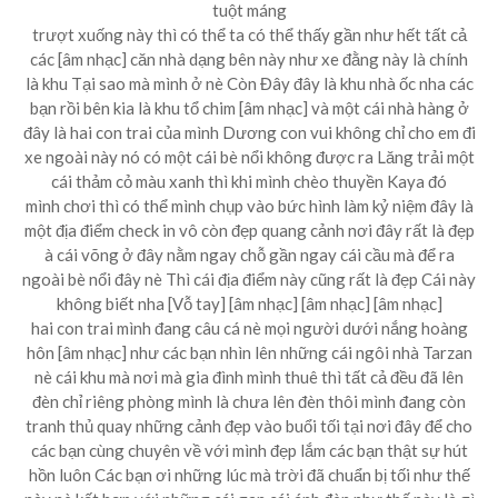
tuột máng
trượt xuống này thì có thể ta có thể thấy gần như hết tất cả
các [âm nhạc] căn nhà dạng bên này như xe đằng này là chính
là khu Tại sao mà mình ở nè Còn Đây đây là khu nhà ốc nha các
bạn rồi bên kia là khu tổ chim [âm nhạc] và một cái nhà hàng ở
đây là hai con trai của mình Dương con vui không chỉ cho em đi
xe ngoài này nó có một cái bè nổi không được ra Lăng trải một
cái thảm cỏ màu xanh thì khi mình chèo thuyền Kaya đó
mình chơi thì có thể mình chụp vào bức hình làm kỷ niệm đây là
một địa điểm check in vô còn đẹp quang cảnh nơi đây rất là đẹp
à cái võng ở đây nằm ngay chỗ gần ngay cái cầu mà để ra
ngoài bè nổi đây nè Thì cái địa điểm này cũng rất là đẹp Cái này
không biết nha [Vỗ tay] [âm nhạc] [âm nhạc] [âm nhạc]
hai con trai mình đang câu cá nè mọi người dưới nắng hoàng
hôn [âm nhạc] như các bạn nhìn lên những cái ngôi nhà Tarzan
nè cái khu mà nơi mà gia đình mình thuê thì tất cả đều đã lên
đèn chỉ riêng phòng mình là chưa lên đèn thôi mình đang còn
tranh thủ quay những cảnh đẹp vào buổi tối tại nơi đây để cho
các bạn cùng chuyên về với mình đẹp lắm các bạn thật sự hút
hồn luôn Các bạn ơi những lúc mà trời đã chuẩn bị tối như thế