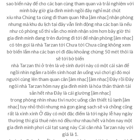
sao biển này để cho các bạn cùng tham quan và trải nghiệm với
mình bây giờ gia đình mình ngồi đây nghỉ mát chút
xíu nha Chúng ta cùng đi tham quan Nha [âm nhạc] nhận phòng
nhưng mà khu du lịch tại đây vẫn linh động nha các bạn là nếu
như có phòng số thì vẫn cho mình nhận sớm hơn bây giờ thì
gia đình mình đang trên đường đi tới để nhận phòng [âm nhạc]
có tên gọi là nhà Tarzan tới Chưa tới Chưa cũng không xem
bờ biển lắm nha các bạn ơi đi đâu khoảng chừng 50 mét thôi là
sẽ tới bờ biển
nhà Tarzan thì ở trên là vệ sinh dưới này có một cái sàn để
ngồi nhìn ngắm ra biển sinh hoạt ăn uống vui chơi gì đó mọi
người cùng lên tham quan căn [âm nhạc] [âm nhạc] Đây rồi Đây
ngôi nhà Tarzan hôm nay gia đình mình là hóa thân thành tài
sản hết nha Đây là cái giường [âm nhạc]
trong phòng nhìn nhau tivi nước uống cần thiết tủ lạnh [âm
nhạc] tuy nhỏ thôi nhưng mà gọn gàng sạch sẽ và chồng cũng
rất là xinh xinh Ở đây có một đặc điểm là tới ngày lễ hay ngày
thường thì giá thuê nên nó đều như nhau hết và hôm nay một
gia đình mình phơi cái tạt sang này Cái căn nhà Tarzan này với
giá là 1.