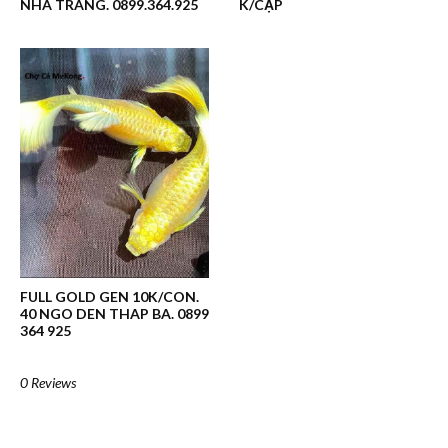
NHA TRANG. 0899.364.925
K/CẶP
FULL GOLD GEN 10K/CON.
40 NGO DEN THAP BA. 0899
364 925
0 Reviews