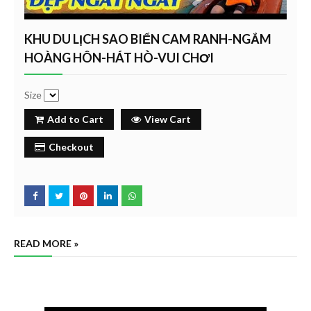
KHU DU LỊCH SAO BIỂN CAM RANH-NGẮM
HOÀNG HÔN-HÁT HÒ-VUI CHƠI
Size
Add to Cart
View Cart
Checkout
READ MORE »