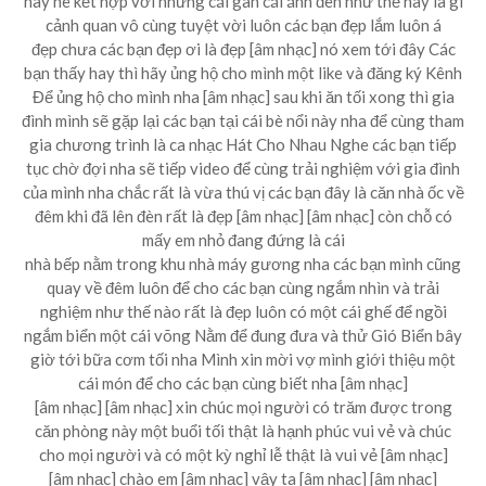
này nè kết hợp với những cái gan cái ánh đèn như thế này là gì
cảnh quan vô cùng tuyệt vời luôn các bạn đẹp lắm luôn á
đẹp chưa các bạn đẹp ơi là đẹp [âm nhạc] nó xem tới đây Các
bạn thấy hay thì hãy ủng hộ cho mình một like và đăng ký Kênh
Để ủng hộ cho mình nha [âm nhạc] sau khi ăn tối xong thì gia
đình mình sẽ gặp lại các bạn tại cái bè nổi này nha để cùng tham
gia chương trình là ca nhạc Hát Cho Nhau Nghe các bạn tiếp
tục chờ đợi nha sẽ tiếp video để cùng trải nghiệm với gia đình
của mình nha chắc rất là vừa thú vị các bạn đây là căn nhà ốc về
đêm khi đã lên đèn rất là đẹp [âm nhạc] [âm nhạc] còn chỗ có
mấy em nhỏ đang đứng là cái
nhà bếp nằm trong khu nhà máy gương nha các bạn mình cũng
quay về đêm luôn để cho các bạn cùng ngắm nhìn và trải
nghiệm như thế nào rất là đẹp luôn có một cái ghế để ngồi
ngắm biển một cái võng Nằm để đung đưa và thử Gió Biển bây
giờ tới bữa cơm tối nha Mình xin mời vợ mình giới thiệu một
cái món để cho các bạn cùng biết nha [âm nhạc]
[âm nhạc] [âm nhạc] xin chúc mọi người có trăm được trong
căn phòng này một buổi tối thật là hạnh phúc vui vẻ và chúc
cho mọi người và có một kỳ nghỉ lễ thật là vui vẻ [âm nhạc]
[âm nhạc] chào em [âm nhạc] vậy ta [âm nhạc] [âm nhạc]