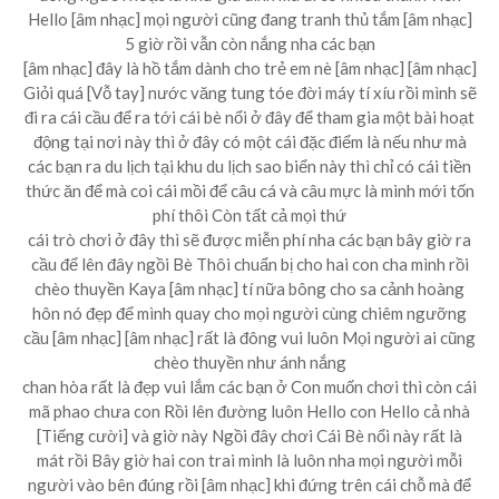
Hello [âm nhạc] mọi người cũng đang tranh thủ tắm [âm nhạc]
5 giờ rồi vẫn còn nắng nha các bạn
[âm nhạc] đây là hồ tắm dành cho trẻ em nè [âm nhạc] [âm nhạc]
Giỏi quá [Vỗ tay] nước văng tung tóe đời máy tí xíu rồi mình sẽ
đi ra cái cầu để ra tới cái bè nổi ở đây để tham gia một bài hoạt
động tại nơi này thì ở đây có một cái đặc điểm là nếu như mà
các bạn ra du lịch tại khu du lịch sao biển này thì chỉ có cái tiền
thức ăn để mà coi cái mồi để câu cá và câu mực là mình mới tốn
phí thôi Còn tất cả mọi thứ
cái trò chơi ở đây thì sẽ được miễn phí nha các bạn bây giờ ra
cầu để lên đây ngồi Bè Thôi chuẩn bị cho hai con cha mình rồi
chèo thuyền Kaya [âm nhạc] tí nữa bông cho sa cảnh hoàng
hôn nó đẹp để mình quay cho mọi người cùng chiêm ngưỡng
cầu [âm nhạc] [âm nhạc] rất là đông vui luôn Mọi người ai cũng
chèo thuyền như ánh nắng
chan hòa rất là đẹp vui lắm các bạn ở Con muốn chơi thì còn cái
mã phao chưa con Rồi lên đường luôn Hello con Hello cả nhà
[Tiếng cười] và giờ này Ngồi đây chơi Cái Bè nổi này rất là
mát rồi Bây giờ hai con trai mình là luôn nha mọi người mỗi
người vào bên đúng rồi [âm nhạc] khi đứng trên cái chỗ mà để