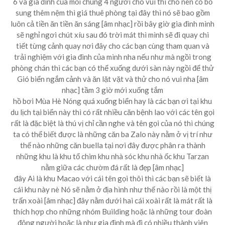
6 và gia đình của mỗi chung 4 người cho vui thì cho nên có bổ
sung thêm nệm thì giá thuê phòng tại đây thì nó sẽ bao gồm
luôn cả tiền ăn tiền ăn sáng [âm nhạc] rồi bây giờ gia đình mình
sẽ nghỉ ngơi chút xíu sau đó trời mát thì mình sẽ đi quay chi
tiết từng cảnh quay nơi đây cho các bạn cùng tham quan và
trải nghiệm với gia đình của mình nha nếu như mà ngồi trong
phòng chán thì các bạn có thể xuống dưới sàn này ngồi để thử
Gió biển ngắm cảnh và ăn lặt vặt và thử cho nó vui nha [âm
nhạc] tầm 3 giờ mới xuống tắm
hồ bơi Mùa Hè Nóng quá xuống biển hay là các bạn ơi tại khu
du lịch tại biển này thì có rất nhiều căn bệnh lao với các tên gọi
rất là đặc biệt là thú vị chỉ cần nghe và tên gọi của nó thì chúng
ta có thể biết được là những căn ba Zalo này nằm ở vị trí như
thế nào những căn buella tại nơi đây được phân ra thành
những khu là khu tổ chim khu nhà sóc khu nhà ốc khu Tarzan
nằm giữa các chườm đá rất là đẹp [âm nhạc]
đây Ai là khu Macao với cái tên gọi thôi thì các bạn sẽ biết là
cái khu này nè Nó sẽ nằm ở địa hình như thế nào rồi là một thị
trấn xoài [âm nhạc] đây nằm dưới hai cái xoài rất là mát rất là
thích hợp cho những nhóm Building hoặc là những tour đoàn
đông người hoặc là như gia đình mà đi có nhiều thành viên