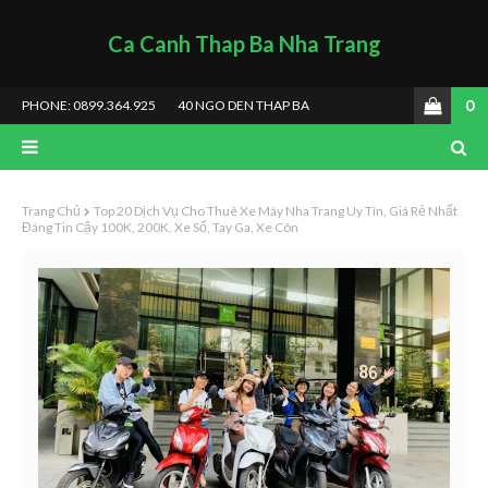
Ca Canh Thap Ba Nha Trang
0
PHONE: 0899.364.925
40 NGO DEN THAP BA
Trang Chủ
Top 20 Dịch Vụ Cho Thuê Xe Máy Nha Trang Uy Tín, Giá Rẻ Nhất
Đáng Tin Cậy 100K, 200K. Xe Số, Tay Ga, Xe Côn