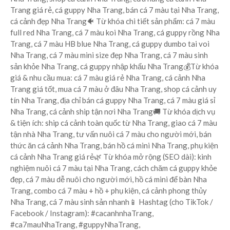
Trang giá rẻ, cá guppy Nha Trang, bán cá 7 màu tại Nha Trang,
cá cảnh đẹp Nha Trang🐠 Từ khóa chi tiết sản phẩm: cá 7 màu
full red Nha Trang, cá 7 màu koi Nha Trang, cá guppy rồng Nha
Trang, cá 7 màu HB blue Nha Trang, cá guppy dumbo tai voi
Nha Trang, cá 7 màu mini size đẹp Nha Trang, cá 7 màu sinh
sản khỏe Nha Trang, cá guppy nhập khẩu Nha Trang💰Từ khóa
giá & nhu cầu mua: cá 7 màu giá rẻ Nha Trang, cá cảnh Nha
Trang giá tốt, mua cá 7 màu ở đâu Nha Trang, shop cá cảnh uy
tín Nha Trang, địa chỉ bán cá guppy Nha Trang, cá 7 màu giá sỉ
Nha Trang, cá cảnh ship tận nơi Nha Trang🚚 Từ khóa dịch vụ
& tiện ích: ship cá cảnh toàn quốc từ Nha Trang, giao cá 7 màu
tận nhà Nha Trang, tư vấn nuôi cá 7 màu cho người mới, bán
thức ăn cá cảnh Nha Trang, bán hồ cá mini Nha Trang, phụ kiện
cá cảnh Nha Trang giá rẻ🌿 Từ khóa mở rộng (SEO dài): kinh
nghiệm nuôi cá 7 màu tại Nha Trang, cách chăm cá guppy khỏe
đẹp, cá 7 màu dễ nuôi cho người mới, hồ cá mini để bàn Nha
Trang, combo cá 7 màu + hồ + phụ kiện, cá cảnh phong thủy
Nha Trang, cá 7 màu sinh sản nhanh📱 Hashtag (cho TikTok /
Facebook / Instagram): #cacanhnhaTrang,
#ca7mauNhaTrang, #guppyNhaTrang,