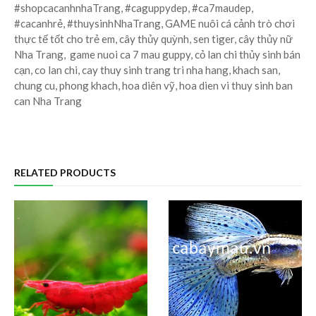
#shopcacanhnhaTrang, #caguppydep, #ca7maudep,
#cacanhrẻ, #thuysinhNhaTrang, GAME nuôi cá cảnh trò chơi
thực tế tốt cho trẻ em, cây thủy quỳnh, sen tiger, cây thủy nữ
Nha Trang, game nuoi ca 7 mau guppy, cỏ lan chi thủy sinh bán
cạn, co lan chi, cay thuy sinh trang tri nha hang, khach san,
chung cu, phong khach, hoa diên vỹ, hoa dien vi thuy sinh ban
can Nha Trang
RELATED PRODUCTS