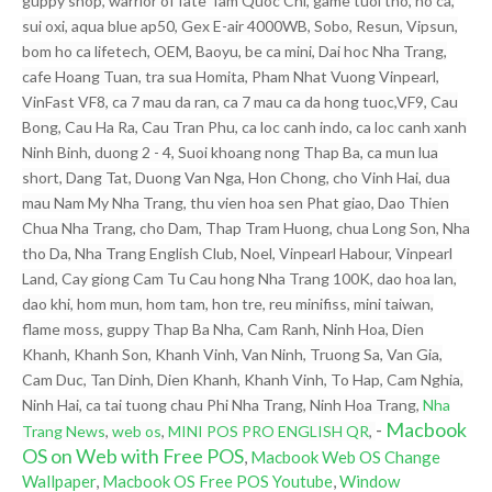
guppy shop, warrior of fate Tam Quoc Chi, game tuoi tho, ho ca,
sui oxi, aqua blue ap50, Gex E-air 4000WB, Sobo, Resun, Vipsun,
bom ho ca lifetech, OEM, Baoyu, be ca mini, Dai hoc Nha Trang,
cafe Hoang Tuan, tra sua Homita, Pham Nhat Vuong Vinpearl,
VinFast VF8, ca 7 mau da ran, ca 7 mau ca da hong tuoc,VF9, Cau
Bong, Cau Ha Ra, Cau Tran Phu, ca loc canh indo, ca loc canh xanh
Ninh Binh, duong 2 - 4, Suoi khoang nong Thap Ba, ca mun lua
short, Dang Tat, Duong Van Nga, Hon Chong, cho Vinh Hai, dua
mau Nam My Nha Trang, thu vien hoa sen Phat giao, Dao Thien
Chua Nha Trang, cho Dam, Thap Tram Huong, chua Long Son, Nha
tho Da, Nha Trang English Club, Noel, Vinpearl Habour, Vinpearl
Land, Cay giong Cam Tu Cau hong Nha Trang 100K, dao hoa lan,
dao khi, hom mun, hom tam, hon tre, reu minifiss, mini taiwan,
flame moss, guppy Thap Ba Nha, Cam Ranh, Ninh Hoa, Dien
Khanh, Khanh Son, Khanh Vinh, Van Ninh, Truong Sa, Van Gia,
Cam Duc, Tan Dinh, Dien Khanh, Khanh Vinh, To Hap, Cam Nghia,
Ninh Hai, ca tai tuong chau Phi Nha Trang, Ninh Hoa Trang,
Nha
-
Macbook
Trang News
,
web os
,
MINI POS PRO ENGLISH QR
,
OS on Web with Free POS
,
Macbook Web OS Change
Wallpaper
,
Macbook OS Free POS Youtube
,
Window