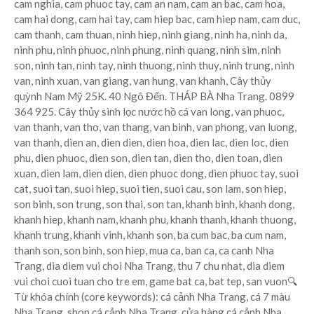
cam nghia, cam phuoc tay, cam an nam, cam an bac, cam hoa,
cam hai dong, cam hai tay, cam hiep bac, cam hiep nam, cam duc,
cam thanh, cam thuan, ninh hiep, ninh giang, ninh ha, ninh da,
ninh phu, ninh phuoc, ninh phung, ninh quang, ninh sim, ninh
son, ninh tan, ninh tay, ninh thuong, ninh thuy, ninh trung, ninh
van, ninh xuan, van giang, van hung, van khanh, Cây thủy
quỳnh Nam Mỹ 25K. 40 Ngô Đến. THÁP BÀ Nha Trang. 0899
364 925. Cây thủy sinh lọc nước hồ cá van long, van phuoc,
van thanh, van tho, van thang, van binh, van phong, van luong,
van thanh, dien an, dien dien, dien hoa, dien lac, dien loc, dien
phu, dien phuoc, dien son, dien tan, dien tho, dien toan, dien
xuan, dien lam, dien dien, dien phuoc dong, dien phuoc tay, suoi
cat, suoi tan, suoi hiep, suoi tien, suoi cau, son lam, son hiep,
son binh, son trung, son thai, son tan, khanh binh, khanh dong,
khanh hiep, khanh nam, khanh phu, khanh thanh, khanh thuong,
khanh trung, khanh vinh, khanh son, ba cum bac, ba cum nam,
thanh son, son binh, son hiep, mua ca, ban ca, ca canh Nha
Trang, dia diem vui choi Nha Trang, thu 7 chu nhat, dia diem
vui choi cuoi tuan cho tre em, game bat ca, bat tep, san vuon🔍
Từ khóa chính (core keywords): cá cảnh Nha Trang, cá 7 màu
Nha Trang, shop cá cảnh Nha Trang, cửa hàng cá cảnh Nha