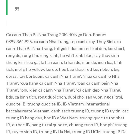
Ca canh Thap Ba Nha Trang 20K. 40 Ngo Den. Phone:
0899.364.925. ca canh Nha Trang, tep canh, cay Thuy Sinh, ca
canh Thap Ba Nha Trang, full gold, dumbo red, koi den, koi short,
rong do, rong tim, rong xanh, hb white, hb blue, cay thuy sinh
thong kim, lieu gai, la han xanh, la han do, mun do, mun lua, binh
tich, molly, hb yellow, koi do, tieu bao thap, red koi, ribbon, big
dorsal, tay boi buom, cá cảnh Nha Trang", "mua cá cảnh ở Nha
Trang", "cửa hàng cá cảnh Nha Trang", "bán cá cảnh biển Nha
Trang", "phụ kiện cá cảnh Nha Trang", "cá cảnh đẹp Nha Trang,
bds, ca binh tich, rong duoi chon, duoi cho, san vuon, ngoai troi,
quoc te IB, truong quoc te IB, IB Vietnam, international
baccalaureate Vietnam, danh sach truong IB, truong IB uy tin, cac
truong IB hang dau, hoc IB o Viet Nam, truong quoc te tot nhat
IB, du hoc IB, bang tu tai quoc te, chuong trinh IB, hoc phi truong
IB, tuyen sinh IB, truong IB Ha Noi, truong IB HCM, truong IB Da