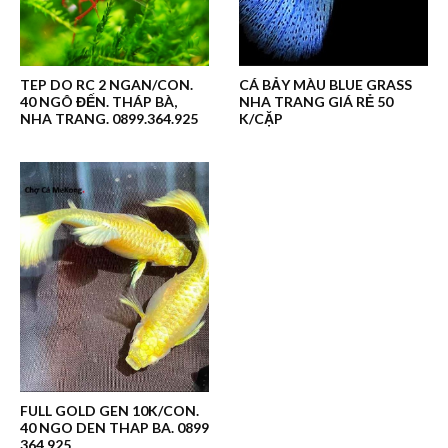
TEP DO RC 2 NGAN/CON.
CÁ BẢY MÀU BLUE GRASS
40 NGÔ ĐẾN. THÁP BÀ,
NHA TRANG GIÁ RẺ 50
NHA TRANG. 0899.364.925
K/CẶP
FULL GOLD GEN 10K/CON.
40 NGO DEN THAP BA. 0899
364 925