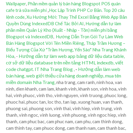
Wallpaper
,
Phần mềm quản lý bán hàng Blogspot POS quán
cafe trà sữa miễn phí
Học Lập Trình PHP Cơ Bản. Top 20 câu
,
lệnh code
,
Xu Hướng Mới: Thay Thế Excel Bằng Web App Bản
Quyền Dùng IndexedDB Chế Tác Bởi AI
,
Hướng dẫn tự làm
phần mềm Quản Lý Kho (Xuất - Nhập - Tồn) miễn phí bằng
Blogspot và IndexedDB
,
Hướng Dẫn Trọn Gói Tự Làm Web
Bán Hàng Blogspot Với Tên Miền Riêng
,
Tháp Trầm Hương –
Biểu Tượng Của Xứ "Trầm Hương, Yến Sào" Nha Trang Khánh
-
Hướng dẫn tự làm web app bảng dữ liệu data table,
Hòa
,
cơ sở dữ liệu database trên nền tảng HTML indexdb, viết
code chatgpt. IT Nha Trang Blog ,
-
Hướng dẫn làm web
bán hàng, web giới thiệu cửa hàng doanh nghiệp, mua tên
miền domain Nha Trang,
nha trang, cam ranh, ninh hoa, van
ninh, dien khanh, cam lam, khanh vinh, khanh son, vinh hoa, vinh
hai, vinh phuoc, vinh tho, vinh nguyen, vinh truong, phuoc long,
phuoc hai, phuoc tan, loc tho, tan lap, xuong huan, van thanh,
phuong sai, phuong son, vinh thai, vinh hiep, vinh trung, vinh
thanh, vinh ngoc, vinh luong, vinh phuong, vinh ngoc hiep, vinh
thanh, cam phuc bac, cam phuc nam, cam phu, cam thinh dong,
cam thinh tay, cam phuoc dong, cam thanh nam, cam thanh bac,