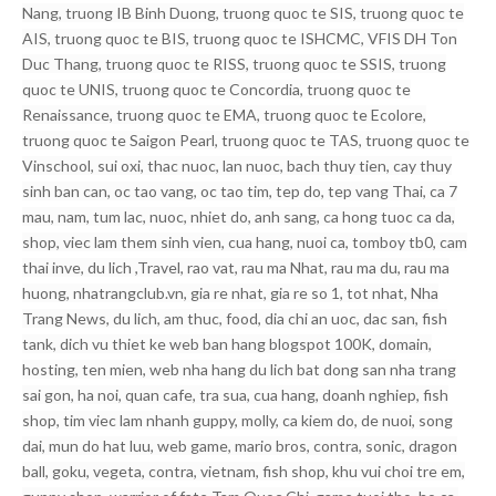
Nang, truong IB Binh Duong, truong quoc te SIS, truong quoc te
AIS, truong quoc te BIS, truong quoc te ISHCMC, VFIS DH Ton
Duc Thang, truong quoc te RISS, truong quoc te SSIS, truong
quoc te UNIS, truong quoc te Concordia, truong quoc te
Renaissance, truong quoc te EMA, truong quoc te Ecolore,
truong quoc te Saigon Pearl, truong quoc te TAS, truong quoc te
Vinschool, sui oxi, thac nuoc, lan nuoc, bach thuy tien, cay thuy
sinh ban can, oc tao vang, oc tao tim, tep do, tep vang Thai, ca 7
mau, nam, tum lac, nuoc, nhiet do, anh sang, ca hong tuoc ca da,
shop, viec lam them sinh vien, cua hang, nuoi ca, tomboy tb0, cam
thai inve, du lich ,Travel, rao vat, rau ma Nhat, rau ma du, rau ma
huong, nhatrangclub.vn, gia re nhat, gia re so 1, tot nhat, Nha
Trang News, du lich, am thuc, food, dia chi an uoc, dac san, fish
tank, dich vu thiet ke web ban hang blogspot 100K, domain,
hosting, ten mien, web nha hang du lich bat dong san nha trang
sai gon, ha noi, quan cafe, tra sua, cua hang, doanh nghiep, fish
shop, tim viec lam nhanh guppy, molly, ca kiem do, de nuoi, song
dai, mun do hat luu, web game, mario bros, contra, sonic, dragon
ball, goku, vegeta, contra, vietnam, fish shop, khu vui choi tre em,