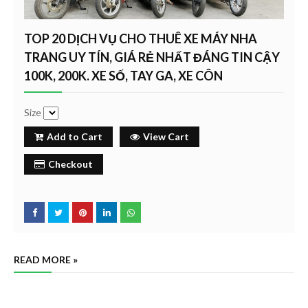
TOP 20 DỊCH VỤ CHO THUÊ XE MÁY NHA
TRANG UY TÍN, GIÁ RẺ NHẤT ĐÁNG TIN CẬY
100K, 200K. XE SỐ, TAY GA, XE CÔN
Size
Add to Cart
View Cart
Checkout
READ MORE »