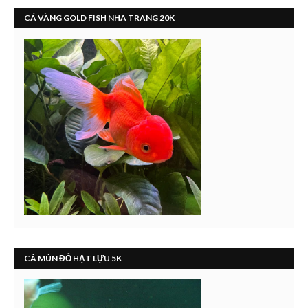
CÁ VÀNG GOLD FISH NHA TRANG 20K
CÁ MÚN ĐỎ HẠT LỰU 5K