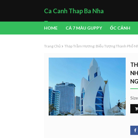
Ca Canh Thap Ba Nha
Trang
HOME
CÁ 7 MÀU GUPPY
ỐC CẢNH
Trang Chủ
Tháp Trầm Hương: Biểu Tượng Thành Phố Nha
TH
NH
NG
Siz