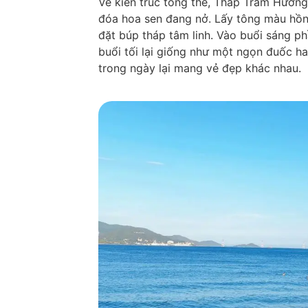
Về kiến trúc tổng thể, Tháp Trầm Hương 
đóa hoa sen đang nở. Lấy tông màu hồn
đặt búp tháp tâm linh. Vào buổi sáng p
buổi tối lại giống như một ngọn đuốc h
trong ngày lại mang vẻ đẹp khác nhau.