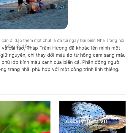
cần đi dạo thêm một chút là đã tới ngay bãi biển Nha Trang nổi
tiếng rồi đấy.
tu và cải tạo, Tháp Trầm Hương đã khoác lên mình một
ẫn giữ nguyên, chỉ thay đổi màu áo từ hồng cam sang màu
c phủ lớp kính màu xanh của biển cả. Phần đông người
ng trang nhã, phù hợp với một công trình linh thiêng.