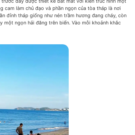
trước đây được thiết kế bắt mắt với kiến trúc hình một
g cam làm chủ đạo và phần ngọn của tòa tháp là nơi
hần đỉnh tháp giống như nén trầm hương đang cháy, còn
ay một ngọn hải đăng trên biển. Vào mỗi khoảnh khắc