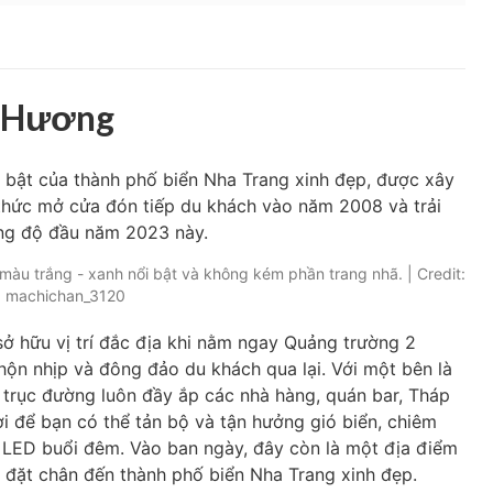
m Hương
 bật của thành phố biển Nha Trang xinh đẹp, được xây
thức mở cửa đón tiếp du khách vào năm 2008 và trải
ảng độ đầu năm 2023 này.
àu trắng - xanh nổi bật và không kém phần trang nhã. | Credit:
machichan_3120
sở hữu vị trí đắc địa khi nằm ngay Quảng trường 2
hộn nhịp và đông đảo du khách qua lại. Với một bên là
à trục đường luôn đầy ắp các nhà hàng, quán bar, Tháp
i để bạn có thể tản bộ và tận hưởng gió biển, chiêm
 LED buổi đêm. Vào ban ngày, đây còn là một địa điểm
p đặt chân đến thành phố biển Nha Trang xinh đẹp.