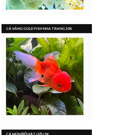
CÁ VÀNG GOLD FISH NHA TRANG 20K
CÁ MÚN ĐỎ HẠT LỰU 5K