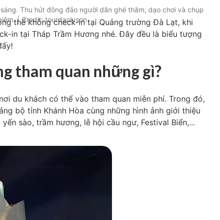
 sáng. Thu hút đông đảo người dân ghé thăm, dạo chơi và chụp
niệm. | Credit: tourdaolyson
ng thể không check-in tại Quảng trường Đà Lạt, khi
k-in tại Tháp Trầm Hương nhé. Đây đều là biểu tượng
đấy!
g tham quan những gì?
ơi du khách có thể vào tham quan miễn phí. Trong đó,
ử Đảng bộ tỉnh Khánh Hòa cùng những hình ảnh giới thiệu
yến sào, trầm hương, lễ hội cầu ngư, Festival Biển,...