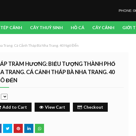
PHONE: 0
TÉP CẢNH
CÂY THUỶ SINH
HỒ CÁ
CÂY CẢNH
GIỚI 
 Trang. Cá Cảnh Tháp Bà Nha Trang. 40 Ngô Đến
ÁP TRẦM HƯƠNG: BIỂU TƯỢNG THÀNH PHỐ
A TRANG. CÁ CẢNH THÁP BÀ NHA TRANG. 40
Ô ĐẾN
e
Add to Cart
View Cart
Checkout