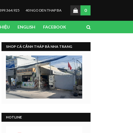
0
899.364.925
40 NGO DEN THAP BA
THIỆU
ENGLISH
FACEBOOK
SHOP CÁ CẢNH THÁP BÀ NHA TRANG
HOTLINE