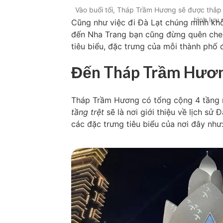
Vào buổi tối, Tháp Trầm Hương sẽ được thắp
hình lưu 
Cũng như việc đi Đà Lạt chúng mình khô
đến Nha Trang bạn cũng đừng quên chec
tiêu biểu, đặc trưng của mỗi thành phố 
Đến Tháp Trầm Hươn
Tháp Trầm Hương có tổng cộng 4 tầng n
tầng trệt
sẽ là nơi giới thiệu về lịch s
các đặc trưng tiêu biểu của nơi đây như: 