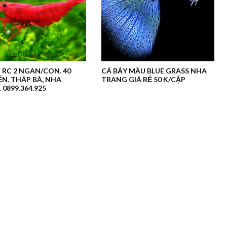
 RC 2 NGAN/CON. 40
CÁ BẢY MÀU BLUE GRASS NHA
N. THÁP BÀ, NHA
TRANG GIÁ RẺ 50 K/CẶP
 0899.364.925