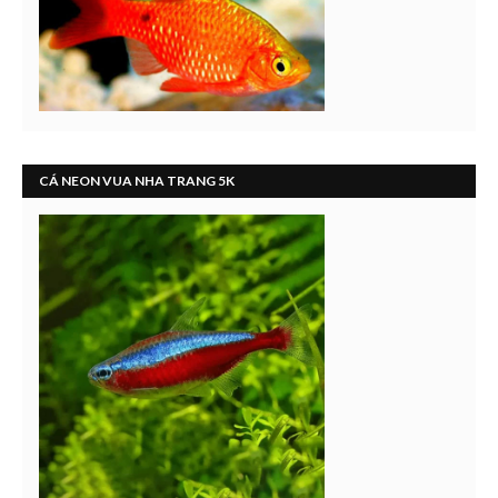
CÁ NEON VUA NHA TRANG 5K