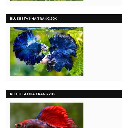
BLUE BETA NHA TRANG 20K
RED BETA NHA TRANG 20K