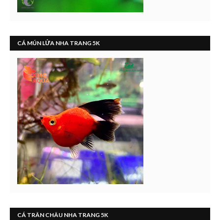
CÁ MÚN LỬA NHA TRANG 5K
CÁ TRÂN CHÂU NHA TRANG 5K