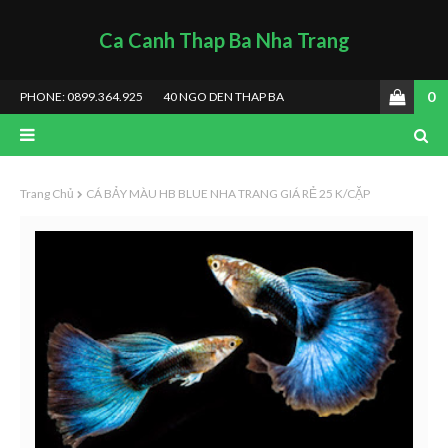
Ca Canh Thap Ba Nha Trang
0
PHONE: 0899.364.925
40 NGO DEN THAP BA
Trang Chủ
CÁ BẢY MÀU HB BLUE NHA TRANG GIÁ RẺ 25 K/CẶP