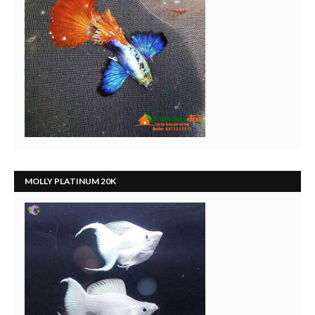
MOLLY PLATINUM 20K