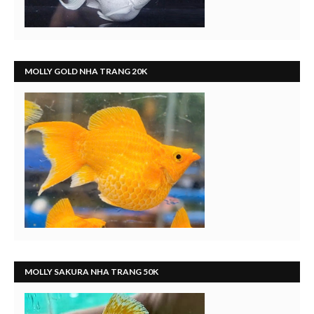
MOLLY GOLD NHA TRANG 20K
MOLLY SAKURA NHA TRANG 50K