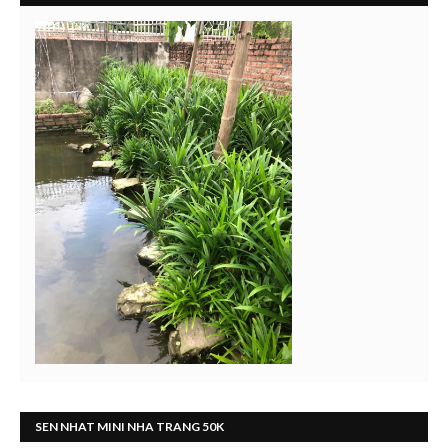
SEN NHAT MINI NHA TRANG 50K