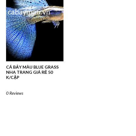
CÁ BẢY MÀU BLUE GRASS
NHA TRANG GIÁ RẺ 50
K/CẶP
0 Reviews