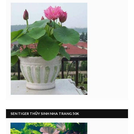
SEN TIGER THỦY SINH NHA TRANG 50K