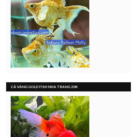
CÁ VÀNG GOLD FISH NHA TRANG 20K