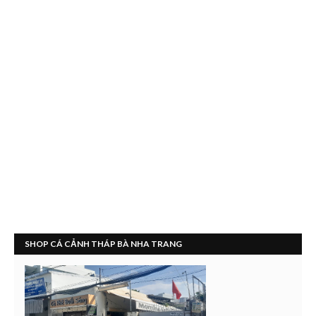
SHOP CÁ CẢNH THÁP BÀ NHA TRANG