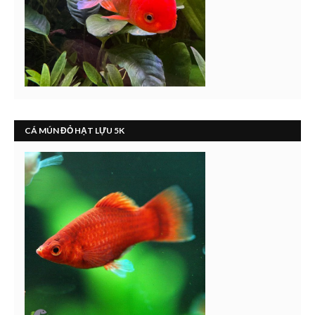
CÁ MÚN ĐỎ HẠT LỰU 5K