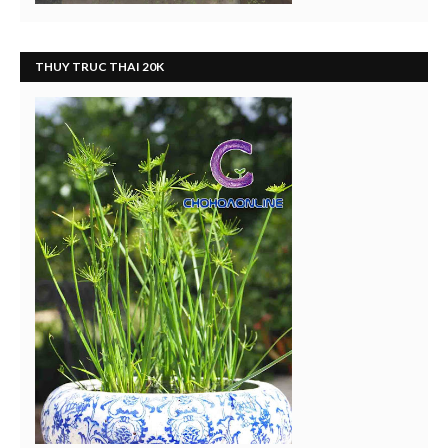
THUY TRUC THAI 20K