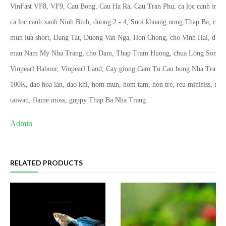
VinFast VF8, VF9, Cau Bong, Cau Ha Ra, Cau Tran Phu, ca loc canh indo
ca loc canh xanh Ninh Binh, duong 2 - 4, Suoi khoang nong Thap Ba, ca
mun lua short, Dang Tat, Duong Van Nga, Hon Chong, cho Vinh Hai, dua
mau Nam My Nha Trang, cho Dam, Thap Tram Huong, chua Long Son,
Vinpearl Habour, Vinpearl Land, Cay giong Cam Tu Cau hong Nha Trang
100K, dao hoa lan, dao khi, hom mun, hom tam, hon tre, reu minifiss, min
taiwan, flame moss, guppy Thap Ba Nha Trang
Admin
RELATED PRODUCTS