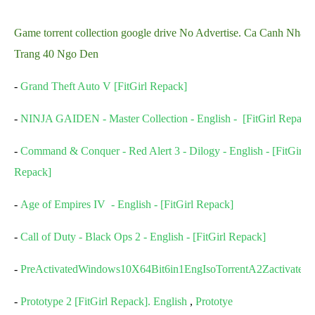
Game torrent collection google drive No Advertise. Ca Canh Nha
Trang 40 Ngo Den
-
Grand Theft Auto V [FitGirl Repack]
-
NINJA GAIDEN - Master Collection - English - [FitGirl Repack
-
Command & Conquer - Red Alert 3 - Dilogy - English - [FitGirl
Repack]
-
Age of Empires IV - English - [FitGirl Repack]
-
Call of Duty - Black Ops 2 - English - [FitGirl Repack]
-
PreActivatedWindows10X64Bit6in1EngIsoTorrentA2Zactivated.
-
Prototype 2 [FitGirl Repack]. English
,
Prototye