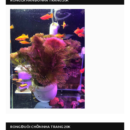
RONG LA HÁN ĐỎ NHA TRANG 20K
RONG ĐUÔI CHỒN NHA TRANG 20K