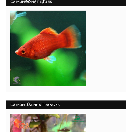
CÁ MÚN ĐỎ HẠT LỰU 5K
CÁ MÚN LỬA NHA TRANG 5K