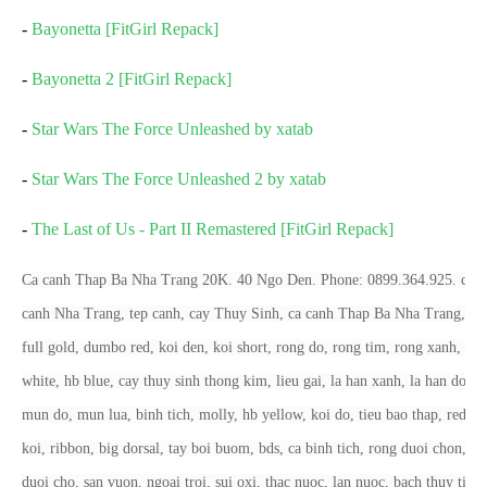
-
Bayonetta [FitGirl Repack]
-
Bayonetta 2 [FitGirl Repack]
-
Star Wars The Force Unleashed by xatab
-
Star Wars The Force Unleashed 2 by xatab
-
The Last of Us - Part II Remastered [FitGirl Repack]
Ca canh Thap Ba Nha Trang 20K. 40 Ngo Den. Phone: 0899.364.925. ca
canh Nha Trang, tep canh, cay Thuy Sinh, ca canh Thap Ba Nha Trang,
full gold, dumbo red, koi den, koi short, rong do, rong tim, rong xanh, hb
white, hb blue, cay thuy sinh thong kim, lieu gai, la han xanh, la han do,
mun do, mun lua, binh tich, molly, hb yellow, koi do, tieu bao thap, red
koi, ribbon, big dorsal, tay boi buom, bds, ca binh tich, rong duoi chon,
duoi cho, san vuon, ngoai troi, sui oxi, thac nuoc, lan nuoc, bach thuy tien,