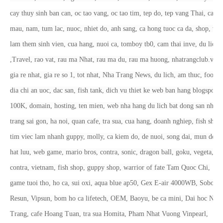
cay thuy sinh ban can, oc tao vang, oc tao tim, tep do, tep vang Thai, ca 7
mau, nam, tum lac, nuoc, nhiet do, anh sang, ca hong tuoc ca da, shop, vie
lam them sinh vien, cua hang, nuoi ca, tomboy tb0, cam thai inve, du lich
,Travel, rao vat, rau ma Nhat, rau ma du, rau ma huong, nhatrangclub.vn,
gia re nhat, gia re so 1, tot nhat, Nha Trang News, du lich, am thuc, food,
dia chi an uoc, dac san, fish tank, dich vu thiet ke web ban hang blogspot
100K, domain, hosting, ten mien, web nha hang du lich bat dong san nha
trang sai gon, ha noi, quan cafe, tra sua, cua hang, doanh nghiep, fish shop,
tim viec lam nhanh guppy, molly, ca kiem do, de nuoi, song dai, mun do
hat luu, web game, mario bros, contra, sonic, dragon ball, goku, vegeta,
contra, vietnam, fish shop, guppy shop, warrior of fate Tam Quoc Chi,
game tuoi tho, ho ca, sui oxi, aqua blue ap50, Gex E-air 4000WB, Sobo,
Resun, Vipsun, bom ho ca lifetech, OEM, Baoyu, be ca mini, Dai hoc Nha
Trang, cafe Hoang Tuan, tra sua Homita, Pham Nhat Vuong Vinpearl,