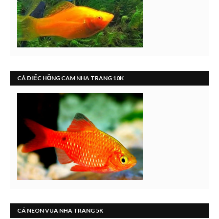
CÁ DIẾC HỒNG CAM NHA TRANG 10K
CÁ NEON VUA NHA TRANG 5K