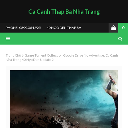
Ca Canh Thap Ba Nha Trang
0
PHONE: 0899.364.925
40 NGO DEN THAP BA
Trang Chủ
Game Torrent Collection Google Drive No Advertise. Ca Canh
Nha Trang 40 Ngo Den Update 2