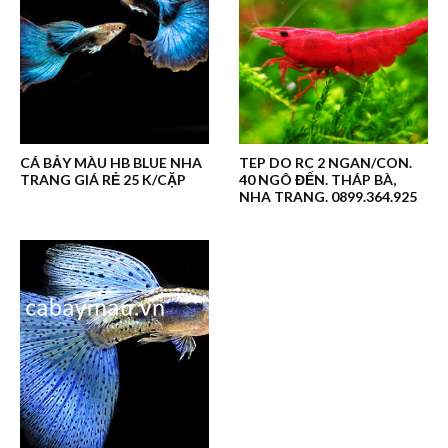
CÁ BẢY MÀU HB BLUE NHA
TEP DO RC 2 NGAN/CON.
TRANG GIÁ RẺ 25 K/CẶP
40 NGÔ ĐẾN. THÁP BÀ,
NHA TRANG. 0899.364.925