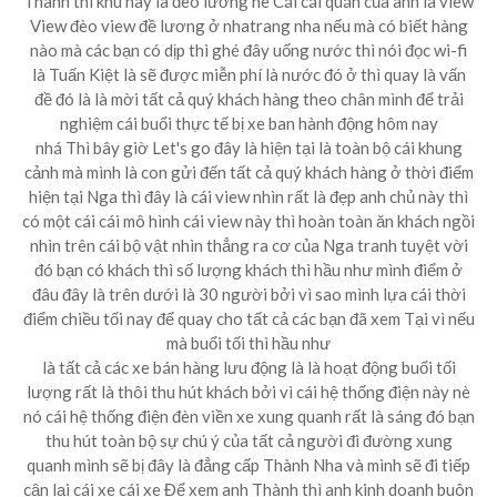
Thành thì khu này là đèo lương nè Cái cái quán của anh là view
View đèo view đề lương ở nhatrang nha nếu mà có biết hàng
nào mà các bạn có dịp thì ghé đây uống nước thì nói đọc wi-fi
là Tuấn Kiệt là sẽ được miễn phí là nước đó ở thì quay là vấn
đề đó là là mời tất cả quý khách hàng theo chân mình để trải
nghiệm cái buổi thực tế bị xe ban hành động hôm nay
nhá Thì bây giờ Let's go đây là hiện tại là toàn bộ cái khung
cảnh mà mình là con gửi đến tất cả quý khách hàng ở thời điểm
hiện tại Nga thì đây là cái view nhìn rất là đẹp anh chủ này thì
có một cái cái mô hình cái view này thì hoàn toàn ăn khách ngồi
nhìn trên cái bộ vật nhìn thẳng ra cơ của Nga tranh tuyệt vời
đó bạn có khách thì số lượng khách thì hầu như mình điểm ở
đâu đây là trên dưới là 30 người bởi vì sao mình lựa cái thời
điểm chiều tối nay để quay cho tất cả các bạn đã xem Tại vì nếu
mà buổi tối thì hầu như
là tất cả các xe bán hàng lưu động là là hoạt động buổi tối
lượng rất là thôi thu hút khách bởi vì cái hệ thống điện này nè
nó cái hệ thống điện đèn viền xe xung quanh rất là sáng đó bạn
thu hút toàn bộ sự chú ý của tất cả người đi đường xung
quanh mình sẽ bị đây là đẳng cấp Thành Nha và mình sẽ đi tiếp
cận lại cái xe cái xe Để xem anh Thành thì anh kinh doanh buôn