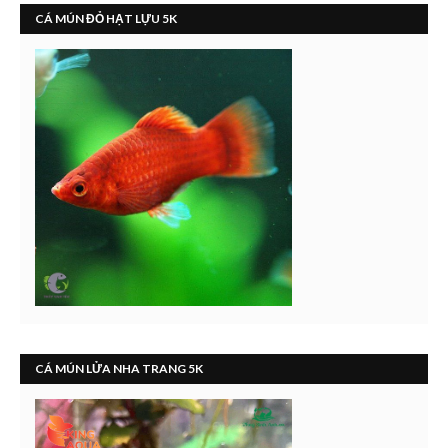
CÁ MÚN ĐỎ HẠT LỰU 5K
CÁ MÚN LỬA NHA TRANG 5K