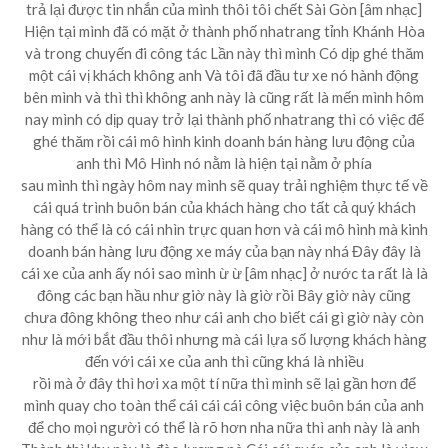
trả lại được tin nhắn của mình thôi tôi chết Sài Gòn [âm nhạc]
Hiện tại mình đã có mặt ở thành phố nhatrang tỉnh Khánh Hòa
và trong chuyến đi công tác Lần này thì mình Có dịp ghé thăm
một cái vị khách không anh Và tôi đã đầu tư xe nó hành động
bên mình và thì thì không anh này là cũng rất là mến mình hôm
nay mình có dịp quay trở lại thành phố nhatrang thì có việc để
ghé thăm rồi cái mô hình kinh doanh bán hàng lưu động của
anh thì Mô Hình nó nằm là hiện tại nằm ở phía
sau mình thì ngày hôm nay mình sẽ quay trải nghiệm thực tế về
cái quá trình buôn bán của khách hàng cho tất cả quý khách
hàng có thể là có cái nhìn trực quan hơn và cái mô hình mà kinh
doanh bán hàng lưu động xe máy của bạn này nhá Đây đây là
cái xe của anh ấy nói sao mình ừ ừ [âm nhạc] ở nước ta rất là là
đông các bạn hầu như giờ này là giờ rồi Bây giờ này cũng
chưa đông không theo như cái anh cho biết cái gì giờ này còn
như là mới bắt đầu thôi nhưng mà cái lựa số lượng khách hàng
đến với cái xe của anh thì cũng khá là nhiều
rồi mà ở đây thì hơi xa một tí nữa thì mình sẽ lại gần hơn để
mình quay cho toàn thể cái cái cái công việc buôn bán của anh
để cho mọi người có thể là rõ hơn nha nữa thì anh này là anh