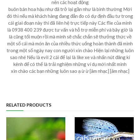
nên các hoạt động
buôn bán hoa hậu như đã trở lại gần như là bình thường Mới
đó thì nếu mà khách hàng đang đắn đo có dự định đầu tư trong
cái giai đoạn này thì đã liên hệ trực tiếp này Các flie của mình
là 0938 400 239 được tư vấn và hỗ trợ miễn phí và bây giờ là
là cũng tối muộn rồi mà mình sẽ chắc chắn sẽ thưởng thức về
một số cái mà món ăn của nhiều thức uống hoàn thành đã mình
trong một số ngày nay con người xin chào Hiện lại những luôn
sao nhé Nếu là evil 2 cái để lại là like xe và nhấn nút đăng kí
kênh để có thể là trải nghiệm những ví dụ mới nhất mình
xin chào các bạn những luôn sao ạ ừ ừ [âm nhạc] [âm nhạc]
RELATED PRODUCTS