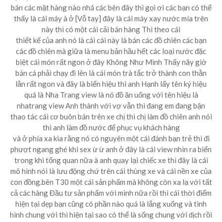
bán các mặt hàng nào nhá các bên đây thì gọi ơi các bạn có thể
thấy là cái máy à ở [Vỗ tay] đây là cái máy xay nước mía trên
này thì có một cái cải bán hàng Thì theo cái
thiết kế của anh nó là cái cái này là bán các đồ chiên các bạn
các đồ chiên mà giữa là menu bản hầu hết các loại nước đặc
biệt cái món rất ngon ở đây Không Như Mình Thấy nãy giờ
bán cá phải chạy đi lên là cái món trà tắc trở thành con thằn
lằn rất ngon và đây là biển hiệu thì anh Hạnh lấy tên ký hiệu
quá là Nha Trang view là nó đồ ăn uống với tên hiệu là
nhatrang view Anh thành với vợ vẫn thì đang em đang bận
thao tác cái cơ buôn bán trên xe chị thì chị làm đồ chiên anh nói
thì anh làm đồ nước để phục vụ khách hàng
và ở phía xa kia rằng nó có nguyên một cái đánh bạn trẻ thì đi
phượt ngang ghé khi sex ừ ừ anh ở đây là cái view nhìn ra biển
trong khi tổng quan nữa à anh quay lại chiếc xe thì đây là cái
mô hình nói là lưu động chứ trên cái thùng xe và cái nền xe của
con đồng.bên T30 một cái sản phẩm mà không còn xa lạ với tất
cả các hàng Đầu tư sản phẩm với mình nữa rồi thì cái thời điểm
hiện tại dẹp bạn cũng có phần nào quá là lắng xuống và tình
hình chung với thì hiện tại sao có thể là sống chung với dịch rồi