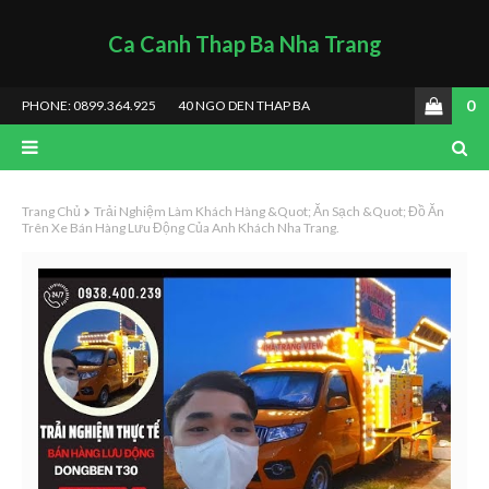
Ca Canh Thap Ba Nha Trang
0
PHONE: 0899.364.925
40 NGO DEN THAP BA
Trang Chủ
Trải Nghiệm Làm Khách Hàng &quot; Ăn Sạch &quot; Đồ Ăn
Trên Xe Bán Hàng Lưu Động Của Anh Khách Nha Trang.