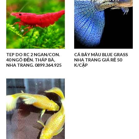
TEP DO RC 2 NGAN/CON.
CÁ BẢY MÀU BLUE GRASS
40 NGÔ ĐẾN. THÁP BÀ,
NHA TRANG GIÁ RẺ 50
NHA TRANG. 0899.364.925
K/CẶP