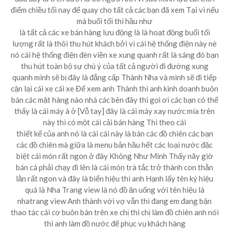
điểm chiều tối nay để quay cho tất cả các bạn đã xem Tại vì nếu
mà buổi tối thì hầu như
là tất cả các xe bán hàng lưu động là là hoạt động buổi tối
lượng rất là thôi thu hút khách bởi vì cái hệ thống điện này nè
nó cái hệ thống điện đèn viền xe xung quanh rất là sáng đó bạn
thu hút toàn bộ sự chú ý của tất cả người đi đường xung
quanh mình sẽ bị đây là đẳng cấp Thành Nha và mình sẽ đi tiếp
cận lại cái xe cái xe Để xem anh Thành thì anh kinh doanh buôn
bán các mặt hàng nào nhá các bên đây thì gọi ơi các bạn có thể
thấy là cái máy à ở [Vỗ tay] đây là cái máy xay nước mía trên
này thì có một cái cải bán hàng Thì theo cái
thiết kế của anh nó là cái cái này là bán các đồ chiên các bạn
các đồ chiên mà giữa là menu bản hầu hết các loại nước đặc
biệt cái món rất ngon ở đây Không Như Mình Thấy nãy giờ
bán cá phải chạy đi lên là cái món trà tắc trở thành con thằn
lằn rất ngon và đây là biển hiệu thì anh Hạnh lấy tên ký hiệu
quá là Nha Trang view là nó đồ ăn uống với tên hiệu là
nhatrang view Anh thành với vợ vẫn thì đang em đang bận
thao tác cái cơ buôn bán trên xe chị thì chị làm đồ chiên anh nói
thì anh làm đồ nước để phục vụ khách hàng