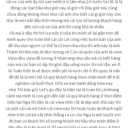
cái xe của anh ấy nói sao mình ừ ừ [âm nhạc] ở nước ta rất là là
đông các bạn hầu như giờ này là giờ rồi Bây giờ này cũng
chưa đông không theo như cái anh cho biết cái gì giờ này còn
như là mới bắt đầu thôi nhưng mà cái lựa số lượng khách hàng
đến với cái xe của anh thì cũng khá là nhiều
rồi mà ở đây thì hơi xa một tí nữa thì mình sẽ lại gần hơn để
mình quay cho toàn thể cái cái cái công việc buôn bán của anh
để cho mọi người có thể là rõ hơn nha nữa thì anh này là anh
Thành thì khu này là đèo lương nè Cái cái quán của anh là view
View đèo view đề lương ở nhatrang nha nếu mà có biết hàng
nào mà các bạn có dịp thì ghé đây uống nước thì nói đọc wi-fi
là Tuấn Kiệt là sẽ được miễn phí là nước đó ở thì quay là vấn
đề đó là là mời tất cả quý khách hàng theo chân mình để trải
nghiệm cái buổi thực tế bị xe ban hành động hôm nay
nhá Thì bây giờ Let's go đây là hiện tại là toàn bộ cái khung
cảnh mà mình là con gửi đến tất cả quý khách hàng ở thời điểm
hiện tại Nga thì đây là cái view nhìn rất là đẹp anh chủ này thì
có một cái cái mô hình cái view này thì hoàn toàn ăn khách ngồi
nhìn trên cái bộ vật nhìn thẳng ra cơ của Nga tranh tuyệt vời
đó bạn có khách thì số lượng khách thì hầu như mình điểm ở
đâu đây là trên dưới là 30 người bởi vì sao mình lựa cái thời