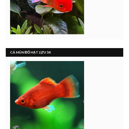
CÁ MÚN ĐỎ HẠT LỰU 5K