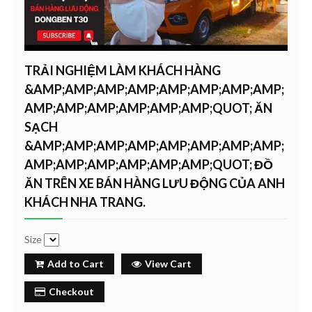
TRẢI NGHIỆM LÀM KHÁCH HÀNG
&AMP;AMP;AMP;AMP;AMP;AMP;AMP;AMP;
AMP;AMP;AMP;AMP;AMP;AMP;QUOT; ĂN
SẠCH
&AMP;AMP;AMP;AMP;AMP;AMP;AMP;AMP;
AMP;AMP;AMP;AMP;AMP;AMP;QUOT; ĐỒ
ĂN TRÊN XE BÁN HÀNG LƯU ĐỘNG CỦA ANH
KHÁCH NHA TRANG.
Size
Add to Cart
View Cart
Checkout