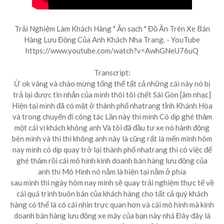
Trải Nghiệm Làm Khách Hàng " Ăn sạch " Đồ Ăn Trên Xe Bán
Hàng Lưu Động Của Anh Khách Nha Trang. - YouTube
https://www.youtube.com/watch?v=AwhGNeU76uQ
Transcript:
Ừ ok vâng và chào mừng tổng thể tất cả những cái này nó bị
trả lại được tin nhắn của mình thôi tôi chết Sài Gòn [âm nhạc]
Hiện tại mình đã có mặt ở thành phố nhatrang tỉnh Khánh Hòa
và trong chuyến đi công tác Lần này thì mình Có dịp ghé thăm
một cái vị khách không anh Và tôi đã đầu tư xe nó hành động
bên mình và thì thì không anh này là cũng rất là mến mình hôm
nay mình có dịp quay trở lại thành phố nhatrang thì có việc để
ghé thăm rồi cái mô hình kinh doanh bán hàng lưu động của
anh thì Mô Hình nó nằm là hiện tại nằm ở phía
sau mình thì ngày hôm nay mình sẽ quay trải nghiệm thực tế về
cái quá trình buôn bán của khách hàng cho tất cả quý khách
hàng có thể là có cái nhìn trực quan hơn và cái mô hình mà kinh
doanh bán hàng lưu động xe máy của bạn này nhá Đây đây là