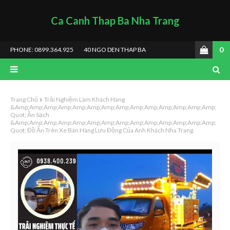
Ca Canh Thap Ba Nha Trang
0
PHONE: 0899.364.925
40 NGO DEN THAP BA
Trang Chủ
Trải Nghiệm Làm Khách Hàng
&amp;amp;amp;amp;amp;amp;amp;amp;amp;amp;amp;amp;amp;amp;
Quot; Ăn Sạch
&amp;amp;amp;amp;amp;amp;amp;amp;amp;amp;amp;amp;amp;amp;
Quot; Đồ Ăn Trên Xe Bán Hàng Lưu Động Của Anh Khách Nha Trang.