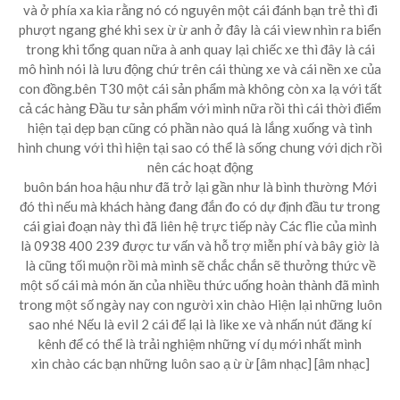
và ở phía xa kia rằng nó có nguyên một cái đánh bạn trẻ thì đi
phượt ngang ghé khi sex ừ ừ anh ở đây là cái view nhìn ra biển
trong khi tổng quan nữa à anh quay lại chiếc xe thì đây là cái
mô hình nói là lưu động chứ trên cái thùng xe và cái nền xe của
con đồng.bên T30 một cái sản phẩm mà không còn xa lạ với tất
cả các hàng Đầu tư sản phẩm với mình nữa rồi thì cái thời điểm
hiện tại dẹp bạn cũng có phần nào quá là lắng xuống và tình
hình chung với thì hiện tại sao có thể là sống chung với dịch rồi
nên các hoạt động
buôn bán hoa hậu như đã trở lại gần như là bình thường Mới
đó thì nếu mà khách hàng đang đắn đo có dự định đầu tư trong
cái giai đoạn này thì đã liên hệ trực tiếp này Các flie của mình
là 0938 400 239 được tư vấn và hỗ trợ miễn phí và bây giờ là
là cũng tối muộn rồi mà mình sẽ chắc chắn sẽ thưởng thức về
một số cái mà món ăn của nhiều thức uống hoàn thành đã mình
trong một số ngày nay con người xin chào Hiện lại những luôn
sao nhé Nếu là evil 2 cái để lại là like xe và nhấn nút đăng kí
kênh để có thể là trải nghiệm những ví dụ mới nhất mình
xin chào các bạn những luôn sao ạ ừ ừ [âm nhạc] [âm nhạc]