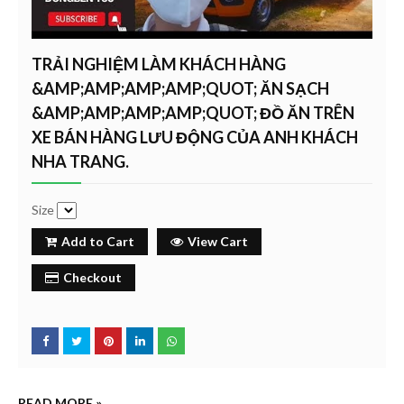
TRẢI NGHIỆM LÀM KHÁCH HÀNG
&AMP;AMP;AMP;AMP;QUOT; ĂN SẠCH
&AMP;AMP;AMP;AMP;QUOT; ĐỒ ĂN TRÊN
XE BÁN HÀNG LƯU ĐỘNG CỦA ANH KHÁCH
NHA TRANG.
Size
Add to Cart
View Cart
Checkout
READ MORE »