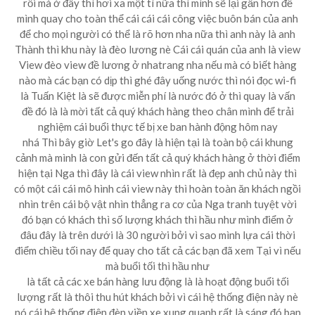
rồi mà ở đây thì hơi xa một tí nữa thì mình sẽ lại gần hơn để
mình quay cho toàn thể cái cái cái công việc buôn bán của anh
để cho mọi người có thể là rõ hơn nha nữa thì anh này là anh
Thành thì khu này là đèo lương nè Cái cái quán của anh là view
View đèo view đề lương ở nhatrang nha nếu mà có biết hàng
nào mà các bạn có dịp thì ghé đây uống nước thì nói đọc wi-fi
là Tuấn Kiệt là sẽ được miễn phí là nước đó ở thì quay là vấn
đề đó là là mời tất cả quý khách hàng theo chân mình để trải
nghiệm cái buổi thực tế bị xe ban hành động hôm nay
nhá Thì bây giờ Let's go đây là hiện tại là toàn bộ cái khung
cảnh mà mình là con gửi đến tất cả quý khách hàng ở thời điểm
hiện tại Nga thì đây là cái view nhìn rất là đẹp anh chủ này thì
có một cái cái mô hình cái view này thì hoàn toàn ăn khách ngồi
nhìn trên cái bộ vật nhìn thẳng ra cơ của Nga tranh tuyệt vời
đó bạn có khách thì số lượng khách thì hầu như mình điểm ở
đâu đây là trên dưới là 30 người bởi vì sao mình lựa cái thời
điểm chiều tối nay để quay cho tất cả các bạn đã xem Tại vì nếu
mà buổi tối thì hầu như
là tất cả các xe bán hàng lưu động là là hoạt động buổi tối
lượng rất là thôi thu hút khách bởi vì cái hệ thống điện này nè
nó cái hệ thống điện đèn viền xe xung quanh rất là sáng đó bạn