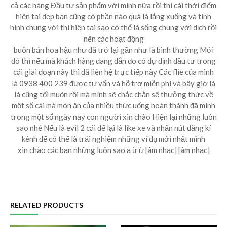
cả các hàng Đầu tư sản phẩm với mình nữa rồi thì cái thời điểm
hiện tại dẹp bạn cũng có phần nào quá là lắng xuống và tình
hình chung với thì hiện tại sao có thể là sống chung với dịch rồi
nên các hoạt động
buôn bán hoa hậu như đã trở lại gần như là bình thường Mới
đó thì nếu mà khách hàng đang đắn đo có dự định đầu tư trong
cái giai đoạn này thì đã liên hệ trực tiếp này Các flie của mình
là 0938 400 239 được tư vấn và hỗ trợ miễn phí và bây giờ là
là cũng tối muộn rồi mà mình sẽ chắc chắn sẽ thưởng thức về
một số cái mà món ăn của nhiều thức uống hoàn thành đã mình
trong một số ngày nay con người xin chào Hiện lại những luôn
sao nhé Nếu là evil 2 cái để lại là like xe và nhấn nút đăng kí
kênh để có thể là trải nghiệm những ví dụ mới nhất mình
xin chào các bạn những luôn sao ạ ừ ừ [âm nhạc] [âm nhạc]
RELATED PRODUCTS