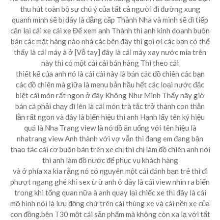
thu hút toàn bộ sự chú ý của tất cả người đi đường xung
quanh mình sẽ bị đây là đẳng cấp Thành Nha và mình sẽ đi tiếp
cận lại cái xe cái xe Để xem anh Thành thì anh kinh doanh buôn
bán các mặt hàng nào nhá các bên đây thì gọi ơi các bạn có thể
thấy là cái máy à ở [Vỗ tay] đây là cái máy xay nước mía trên
này thì có một cái cải bán hàng Thì theo cái
thiết kế của anh nó là cái cái này là bán các đồ chiên các bạn
các đồ chiên mà giữa là menu bản hầu hết các loại nước đặc
biệt cái món rất ngon ở đây Không Như Mình Thấy nãy giờ
bán cá phải chạy đi lên là cái món trà tắc trở thành con thằn
lằn rất ngon và đây là biển hiệu thì anh Hạnh lấy tên ký hiệu
quá là Nha Trang view là nó đồ ăn uống với tên hiệu là
nhatrang view Anh thành với vợ vẫn thì đang em đang bận
thao tác cái cơ buôn bán trên xe chị thì chị làm đồ chiên anh nói
thì anh làm đồ nước để phục vụ khách hàng
và ở phía xa kia rằng nó có nguyên một cái đánh bạn trẻ thì đi
phượt ngang ghé khi sex ừ ừ anh ở đây là cái view nhìn ra biển
trong khi tổng quan nữa à anh quay lại chiếc xe thì đây là cái
mô hình nói là lưu động chứ trên cái thùng xe và cái nền xe của
con đồng.bên T30 một cái sản phẩm mà không còn xa lạ với tất