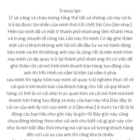
Transcript:
Ừ ok vâng và chào mừng tổng thể tất cả những cái này nó bị
trả lại được tin nhắn của mình thôi tôi chết Sài Gòn [âm nhạc]
Hiện tại mình đã có mặt ở thành phố nhatrang tỉnh Khánh Hòa
và trong chuyến đi công tác Lần này thì mình Có dịp ghé thăm
một cái vị khách không anh Và tôi đã đầu tư xe nó hành động
bên mình và thì thì không anh này là cũng rất là mến mình hôm
nay mình có dịp quay trở lại thành phố nhatrang thì có việc để
ghé thăm rồi cái mô hình kinh doanh bán hàng lưu động của
anh thì Mô Hình nó nằm là hiện tại nằm ở phía
sau mình thì ngày hôm nay mình sẽ quay trải nghiệm thực tế về
cái quá trình buôn bán của khách hàng cho tất cả quý khách
hàng có thể là có cái nhìn trực quan hơn và cái mô hình mà kinh
doanh bán hàng lưu động xe máy của bạn này nhá Đây đây là
cái xe của anh ấy nói sao mình ừ ừ [âm nhạc] ở nước ta rất là là
đông các bạn hầu như giờ này là giờ rồi Bây giờ này cũng
chưa đông không theo như cái anh cho biết cái gì giờ này còn
như là mới bắt đầu thôi nhưng mà cái lựa số lượng khách hàng
đến với cái xe của anh thì cũng khá là nhiều