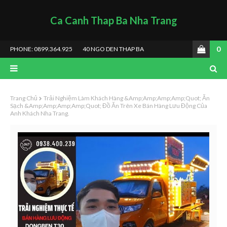
Ca Canh Thap Ba Nha Trang
0
PHONE: 0899.364.925
40 NGO DEN THAP BA
Trang Chủ
Trải Nghiệm Làm Khách Hàng &amp;amp;amp;amp;quot; Ăn
Sạch &amp;amp;amp;amp;quot; Đồ Ăn Trên Xe Bán Hàng Lưu Động Của
Anh Khách Nha Trang.