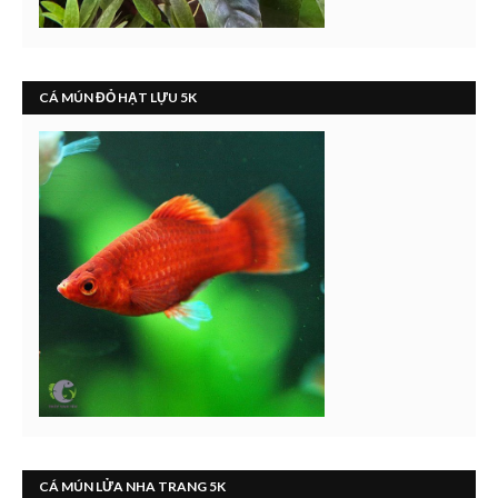
CÁ MÚN ĐỎ HẠT LỰU 5K
CÁ MÚN LỬA NHA TRANG 5K