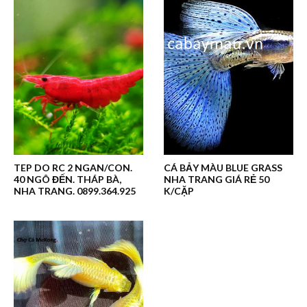
TEP DO RC 2 NGAN/CON.
CÁ BẢY MÀU BLUE GRASS
40 NGÔ ĐẾN. THÁP BÀ,
NHA TRANG GIÁ RẺ 50
NHA TRANG. 0899.364.925
K/CẶP