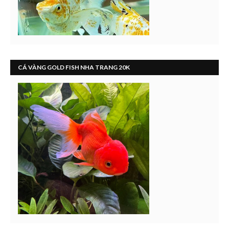
CÁ VÀNG GOLD FISH NHA TRANG 20K