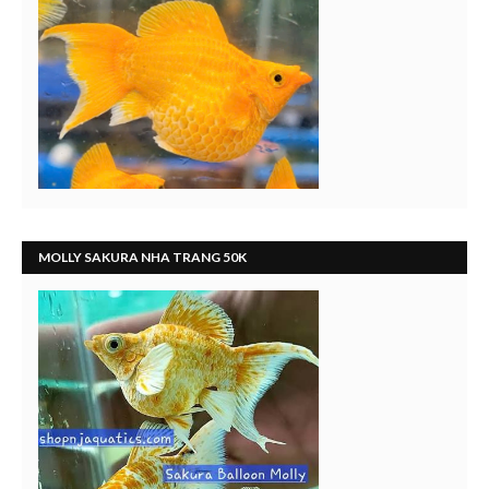
MOLLY SAKURA NHA TRANG 50K