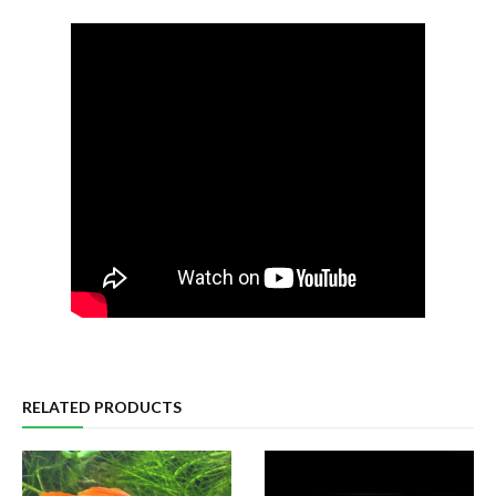
RELATED PRODUCTS