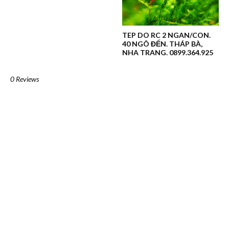
TEP DO RC 2 NGAN/CON.
40 NGÔ ĐẾN. THÁP BÀ,
NHA TRANG. 0899.364.925
0 Reviews