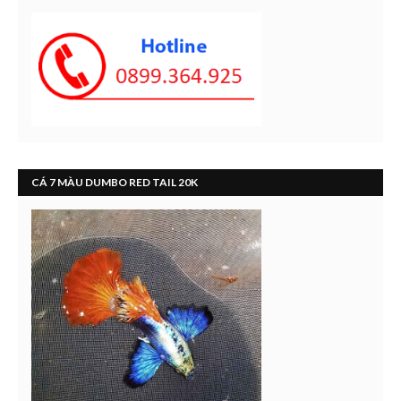
CÁ 7 MÀU DUMBO RED TAIL 20K