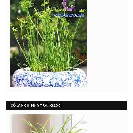
CỎ LAN CHI NHA TRANG 20K