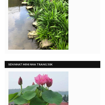
SEN NHAT MINI NHA TRANG 50K