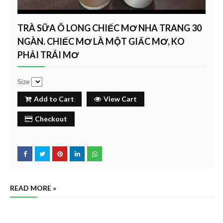
TRÀ SỮA Ô LONG CHIẾC MƠ NHA TRANG 30
NGÀN. CHIẾC MƠ LÀ MỘT GIẤC MƠ, KO
PHẢI TRÁI MƠ
Size
Add to Cart
View Cart
Checkout
READ MORE »