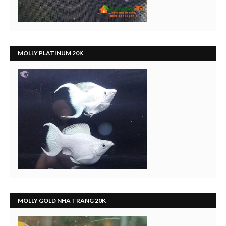
MOLLY PLATINUM 20K
MOLLY GOLD NHA TRANG 20K