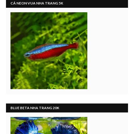
CÁ NEON VUA NHA TRANG 5K
BLUE BETA NHA TRANG 20K