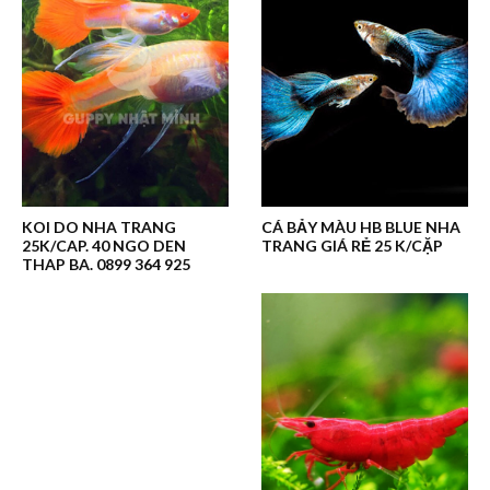
KOI DO NHA TRANG
CÁ BẢY MÀU HB BLUE NHA
25K/CAP. 40 NGO DEN
TRANG GIÁ RẺ 25 K/CẶP
THAP BA. 0899 364 925