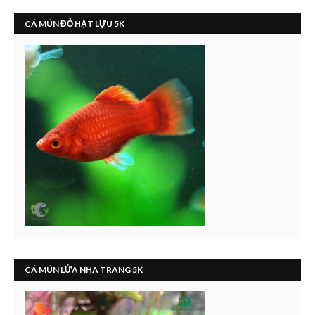
CÁ MÚN ĐỎ HẠT LỰU 5K
CÁ MÚN LỬA NHA TRANG 5K