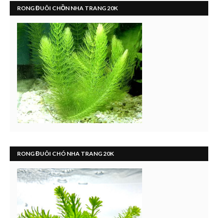
RONG ĐUÔI CHỒN NHA TRANG 20K
RONG ĐUÔI CHÓ NHA TRANG 20K