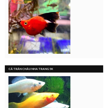
CÁ TRÂN CHÂU NHA TRANG 5K