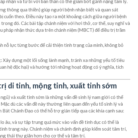
ấp nhận và từ bi với bản thân có thể giảm bớt gánh nặng tâm lý.
g thông qua thiền) giúp người bệnh nhận biết và quan sát
bị cuốn theo. Điều này tạo ra một khoảng cách giữa người bệnh
 trong đó. Các bài tập chánh niệm với hơi thở, cơ thể, suy nghĩ và
ệu pháp nhận thức dựa trên chánh niệm (MBCT) để điều trị trầm
 nỗ lực từng bước để cải thiện tình trạng của mình, không bỏ
:
Xây dựng một lối sống lành mạnh, tránh xa những yếu tố tiêu
quan hệ độc hại) và hướng tới những hoạt động có ý nghĩa, tích
rị di tinh, mộng tinh, xuất tinh sớm
i ngủ) và xuất tinh sớm là những vấn đề sinh lý nam giới có thể
 Mặc dù các vấn đề này thường liên quan đến yếu tố sinh lý và
 Bát Chánh Đạo có thể hỗ trợ gián tiếp qua các khía cạnh sau:
lo âu, và sự tập trung quá mức vào vấn đề tình dục có thể là
ình trạng này. Chánh niệm và chánh định giúp kiểm soát tâm trí,
ạng thái thư giãn hơn cho cơ thể và tâm trí.