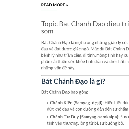
READ MORE »
Topic Bat Chanh Dao dieu tri
som
Bát Chánh Đạo là một trong những giáo lý cốt 
đau và đạt được giác ngộ. Mặc dù Bát Chánh Đạ
bệnh lý như trầm cảm, di tinh, mộng tinh hay 
phần cải thiện sức khỏe tinh thần và thể chất m
những vấn đề này.
Bát Chánh Đạo là gì?
Bát Chánh Đạo bao gồm:
Chánh Kiến (Samyag-dṛṣṭi):
Hiểu biết đú
dứt khổ đau và con đường dẫn đến sự chấm 
Chánh Tư Duy (Samyag-saṃkalpa):
Suy 
tình yêu thương, lòng từ bi, sự buông bỏ.