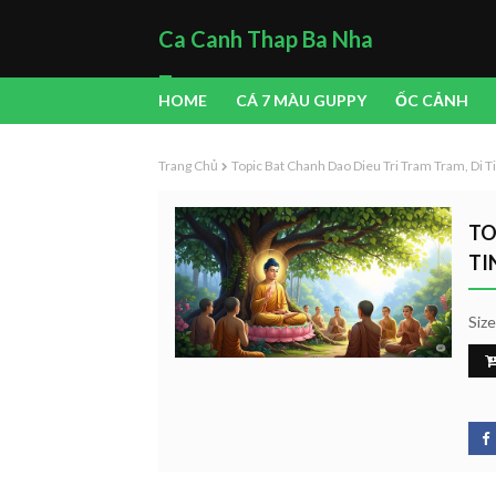
Ca Canh Thap Ba Nha
Trang
HOME
CÁ 7 MÀU GUPPY
ỐC CẢNH
Trang Chủ
Topic Bat Chanh Dao Dieu Tri Tram Tram, Di 
TO
TI
Siz