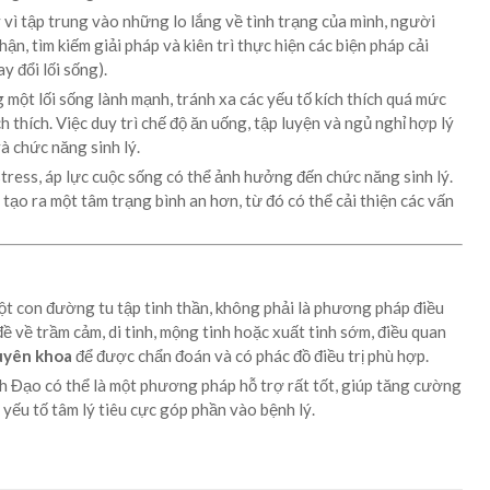
vì tập trung vào những lo lắng về tình trạng của mình, người
n, tìm kiếm giải pháp và kiên trì thực hiện các biện pháp cải
y đổi lối sống).
một lối sống lành mạnh, tránh xa các yếu tố kích thích quá mức
h thích. Việc duy trì chế độ ăn uống, tập luyện và ngủ nghỉ hợp lý
à chức năng sinh lý.
tress, áp lực cuộc sống có thể ảnh hưởng đến chức năng sinh lý.
tạo ra một tâm trạng bình an hơn, từ đó có thể cải thiện các vấn
t con đường tu tập tinh thần, không phải là phương pháp điều
đề về trầm cảm, di tinh, mộng tinh hoặc xuất tinh sớm, điều quan
huyên khoa
để được chẩn đoán và có phác đồ điều trị phù hợp.
 Đạo có thể là một phương pháp hỗ trợ rất tốt, giúp tăng cường
 yếu tố tâm lý tiêu cực góp phần vào bệnh lý.