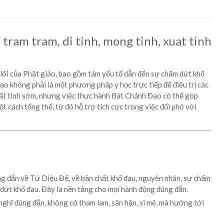
 tram tram, di tinh, mong tinh, xuat tinh
lõi của Phật giáo, bao gồm tám yếu tố dẫn đến sự chấm dứt khổ
o không phải là một phương pháp y học trực tiếp để điều trị các
xuất tinh sớm, nhưng việc thực hành Bát Chánh Đạo có thể góp
ột cách tổng thể, từ đó hỗ trợ tích cực trong việc đối phó với
ng đắn về Tứ Diệu Đế, về bản chất khổ đau, nguyên nhân, sự chấm
dứt khổ đau. Đây là nền tảng cho mọi hành động đúng đắn.
nghĩ đúng đắn, không có tham lam, sân hận, si mê, mà hướng tới