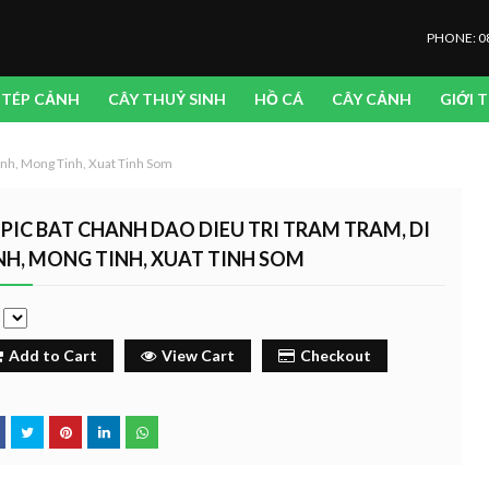
PHONE: 0
TÉP CẢNH
CÂY THUỶ SINH
HỒ CÁ
CÂY CẢNH
GIỚI 
Tinh, Mong Tinh, Xuat Tinh Som
PIC BAT CHANH DAO DIEU TRI TRAM TRAM, DI
NH, MONG TINH, XUAT TINH SOM
e
Add to Cart
View Cart
Checkout