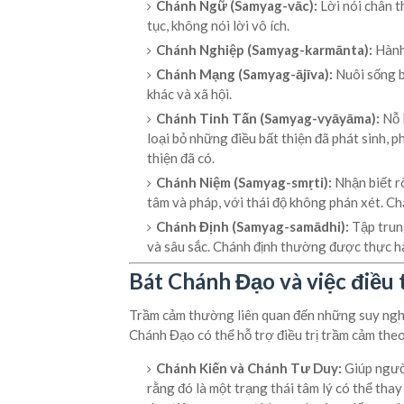
Chánh Ngữ (Samyag-vāc):
Lời nói chân th
tục, không nói lời vô ích.
Chánh Nghiệp (Samyag-karmānta):
Hành 
Chánh Mạng (Samyag-ājīva):
Nuôi sống b
khác và xã hội.
Chánh Tinh Tấn (Samyag-vyāyāma):
Nỗ 
loại bỏ những điều bất thiện đã phát sinh, p
thiện đã có.
Chánh Niệm (Samyag-smṛti):
Nhận biết rõ
tâm và pháp, với thái độ không phán xét. Ch
Chánh Định (Samyag-samādhi):
Tập trung
và sâu sắc. Chánh định thường được thực hà
Bát Chánh Đạo và việc điều 
Trầm cảm thường liên quan đến những suy nghĩ ti
Chánh Đạo có thể hỗ trợ điều trị trầm cảm the
Chánh Kiến và Chánh Tư Duy:
Giúp người
rằng đó là một trạng thái tâm lý có thể thay