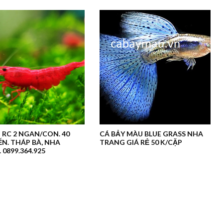
 RC 2 NGAN/CON. 40
CÁ BẢY MÀU BLUE GRASS NHA
N. THÁP BÀ, NHA
TRANG GIÁ RẺ 50 K/CẶP
 0899.364.925