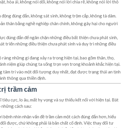
ật, hòa ái, không nói dối, không nói lời chia rẽ, không nói lời thô
động đúng đắn, không sát sinh, không trộm cắp, không tà dâm.
ản thân bằng nghề nghiệp chân chính, không gây hại cho người
lực đúng đắn để ngăn chặn những điều bất thiện chưa phát sinh,
hát triển những điều thiện chưa phát sinh và duy trì những điều
 ràng những gì đang xảy ra trong hiện tại, bao gồm thân, thọ,
ánh niệm giúp chúng ta sống trọn vẹn trong khoảnh khắc hiện tại.
 tâm trí vào một đối tượng duy nhất, đạt được trạng thái an tịnh
nh thông qua thiền định.
trị trầm cảm
êu cực, lo âu, mất hy vọng và sự thiếu kết nối với hiện tại. Bát
o những cách sau:
 bệnh nhìn nhận vấn đề trầm cảm một cách đúng đắn hơn, hiểu
 đổi được, chứ không phải là bản chất cố định. Việc thay đổi tư