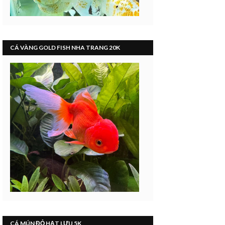
CÁ VÀNG GOLD FISH NHA TRANG 20K
CÁ MÚN ĐỎ HẠT LỰU 5K