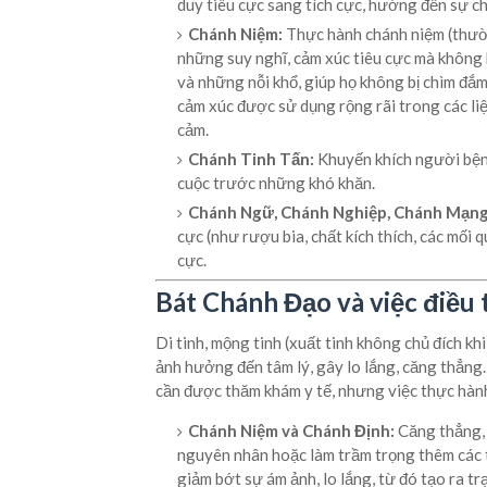
duy tiêu cực sang tích cực, hướng đến sự ch
Chánh Niệm:
Thực hành chánh niệm (thườn
những suy nghĩ, cảm xúc tiêu cực mà không 
và những nỗi khổ, giúp họ không bị chìm đắm
cảm xúc được sử dụng rộng rãi trong các li
cảm.
Chánh Tinh Tấn:
Khuyến khích người bệnh
cuộc trước những khó khăn.
Chánh Ngữ, Chánh Nghiệp, Chánh Mạng
cực (như rượu bia, chất kích thích, các mối 
cực.
Bát Chánh Đạo và việc điều t
Di tinh, mộng tinh (xuất tinh không chủ đích kh
ảnh hưởng đến tâm lý, gây lo lắng, căng thẳng.
cần được thăm khám y tế, nhưng việc thực hành
Chánh Niệm và Chánh Định:
Căng thẳng, 
nguyên nhân hoặc làm trầm trọng thêm các t
giảm bớt sự ám ảnh, lo lắng, từ đó tạo ra tr