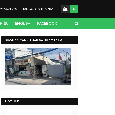
0
899.364.925
40 NGO DEN THAP BA
THIỆU
ENGLISH
FACEBOOK
SHOP CÁ CẢNH THÁP BÀ NHA TRANG
HOTLINE