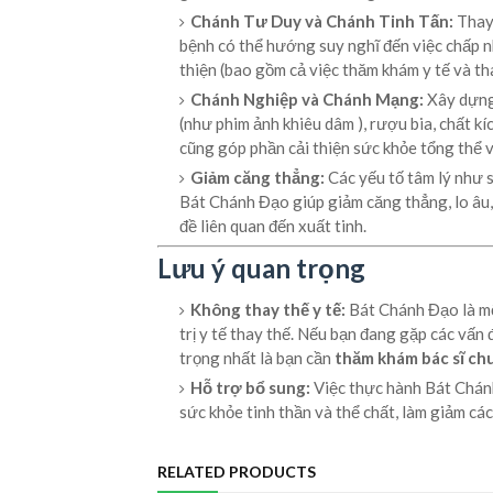
Chánh Tư Duy và Chánh Tinh Tấn:
Thay 
bệnh có thể hướng suy nghĩ đến việc chấp nhậ
thiện (bao gồm cả việc thăm khám y tế và tha
Chánh Nghiệp và Chánh Mạng:
Xây dựng 
(như phim ảnh khiêu dâm ), rượu bia, chất kíc
cũng góp phần cải thiện sức khỏe tổng thể v
Giảm căng thẳng:
Các yếu tố tâm lý như s
Bát Chánh Đạo giúp giảm căng thẳng, lo âu, 
đề liên quan đến xuất tinh.
Lưu ý quan trọng
Không thay thế y tế:
Bát Chánh Đạo là mộ
trị y tế thay thế. Nếu bạn đang gặp các vấn 
trọng nhất là bạn cần
thăm khám bác sĩ c
Hỗ trợ bổ sung:
Việc thực hành Bát Chánh
sức khỏe tinh thần và thể chất, làm giảm các
RELATED PRODUCTS