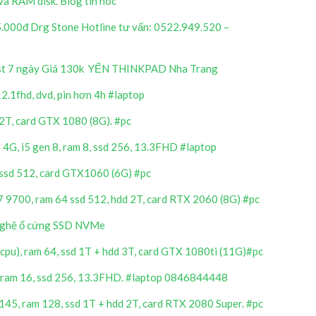
và RAM disk. Blog tin hoc
.000đ Drg Stone Hotline tư vấn: 0522.949.520 –
est 7 ngày Giá 130k YẾN THINKPAD Nha Trang
12.1fhd, dvd, pin hơn 4h #laptop
2T, card GTX 1080 (8G). #pc
 4G, i5 gen 8, ram 8, ssd 256, 13.3FHD #laptop
 ssd 512, card GTX1060 (6G) #pc
7 9700, ram 64 ssd 512, hdd 2T, card RTX 2060 (8G) #pc
 nghệ ổ cứng SSD NVMe
0cpu), ram 64, ssd 1T + hdd 3T, card GTX 1080ti (11G)#pc
0, ram 16, ssd 256, 13.3FHD. #laptop 0846844448
145, ram 128, ssd 1T + hdd 2T, card RTX 2080 Super. #pc