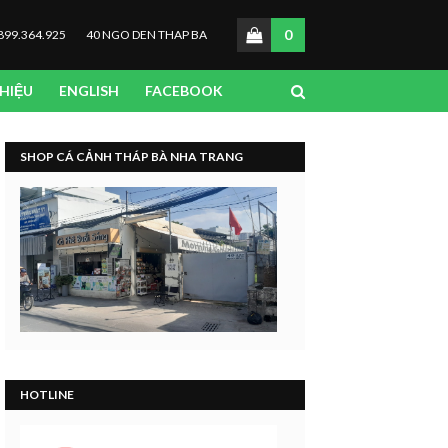
0
899.364.925
40 NGO DEN THAP BA
THIỆU
ENGLISH
FACEBOOK
SHOP CÁ CẢNH THÁP BÀ NHA TRANG
HOTLINE