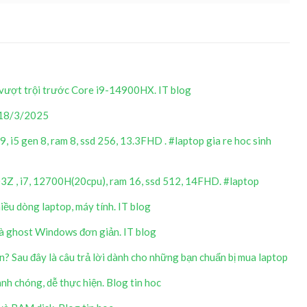
ượt trội trước Core i9-14900HX. IT blog
. 18/3/2025
39, i5 gen 8, ram 8, ssd 256, 13.3FHD . #laptop gia re hoc sinh
Z , i7, 12700H(20cpu), ram 16, ssd 512, 14FHD. #laptop
ều dòng laptop, máy tính. IT blog
và ghost Windows đơn giản. IT blog
 Sau đây là câu trả lời dành cho những bạn chuẩn bị mua laptop
h chóng, dễ thực hiện. Blog tin hoc