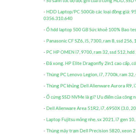
-
So sánh tốc độ đọc ghi của ổ cứng HDD, SSD 
-
HDD Laptop/PC 500Gb các loại đồng giá: 95
0356.310.640
-
Ổ hdd laptop 500 GB Sức khoẻ 100% Bao t
-
Panasonic CF SZ6, i5, 7300, ram 8, ssd 256, 
-
PC HP OMEN i7, 9700, ram 32, ssd 512, hdd 
-
Đã xong. HP Elite Dragonfly 2in1 cao cấp, có
-
Thùng PC Lenovo Legion, i7, 7700k, ram 32,
-
Thùng PC khủng Dell Alienware Aurora R9, i
-
Ổ cứng SSD NVMe là gì? Ưu điểm của công
-
Dell Alienware Area 51R2, i7, 6950X (3.0, 2
-
Laptop Fujitsu mỏng nhẹ, sx 2021, i7 gen 1
-
Thùng máy trạm Dell Precision 5820, xeon 2