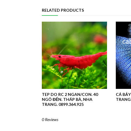
RELATED PRODUCTS
TEP DO RC 2 NGAN/CON. 40
CÁ BẢY
NGÔ ĐẾN. THÁP BÀ, NHA
TRANG 
TRANG. 0899.364.925
0 Reviews