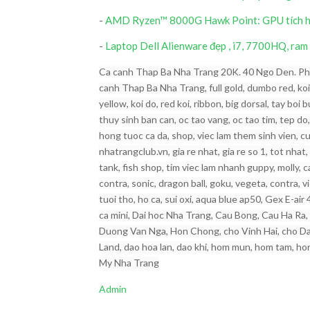
-
AMD Ryzen™ 8000G Hawk Point: GPU tích hợp
-
Laptop Dell Alienware đẹp , i7, 7700HQ, ram
Ca canh Thap Ba Nha Trang 20K. 40 Ngo Den. Pho
canh Thap Ba Nha Trang, full gold, dumbo red, koi 
yellow, koi do, red koi, ribbon, big dorsal, tay boi
thuy sinh ban can, oc tao vang, oc tao tim, tep do
hong tuoc ca da, shop, viec lam them sinh vien, cua
nhatrangclub.vn, gia re nhat, gia re so 1, tot nhat
tank, fish shop, tim viec lam nhanh guppy, molly, 
contra, sonic, dragon ball, goku, vegeta, contra,
tuoi tho, ho ca, sui oxi, aqua blue ap50, Gex E-a
ca mini, Dai hoc Nha Trang, Cau Bong, Cau Ha Ra,
Duong Van Nga, Hon Chong, cho Vinh Hai, cho Da
Land, dao hoa lan, dao khi, hom mun, hom tam, hon
My Nha Trang
Admin