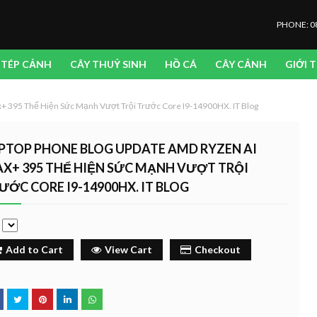
PHONE: 0
TÉP CẢNH
CÂY THUỶ SINH
HỒ CÁ
CÂY CẢNH
GIỚI 
+ 395 Thể Hiện Sức Mạnh Vượt Trội Trước Core I9-14900HX. IT Blog
PTOP PHONE BLOG UPDATE AMD RYZEN AI
X+ 395 THỂ HIỆN SỨC MẠNH VƯỢT TRỘI
ƯỚC CORE I9-14900HX. IT BLOG
e
Add to Cart
View Cart
Checkout