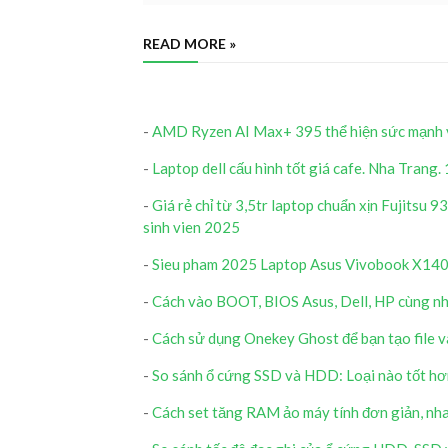
READ MORE »
-
AMD Ryzen AI Max+ 395 thể hiện sức mạnh v
-
Laptop dell cấu hình tốt giá cafe. Nha Trang
-
Giá rẻ chỉ từ 3,5tr laptop chuẩn xịn Fujitsu 9
sinh vien 2025
-
Sieu pham 2025 Laptop Asus Vivobook X1403
-
Cách vào BOOT, BIOS Asus, Dell, HP cùng nhi
-
Cách sử dụng Onekey Ghost để bạn tạo file 
-
So sánh ổ cứng SSD và HDD: Loại nào tốt hơn?
-
Cách set tăng RAM ảo máy tính đơn giản, nhan