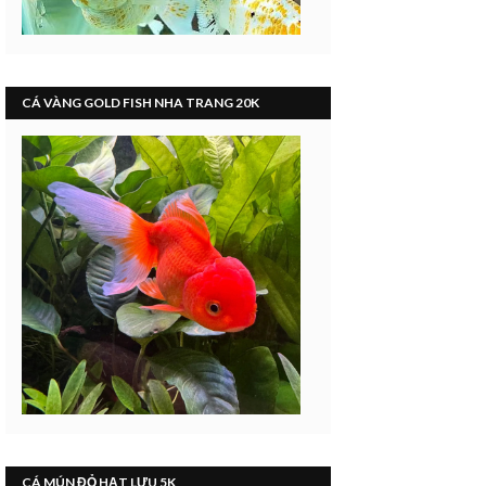
CÁ VÀNG GOLD FISH NHA TRANG 20K
CÁ MÚN ĐỎ HẠT LỰU 5K