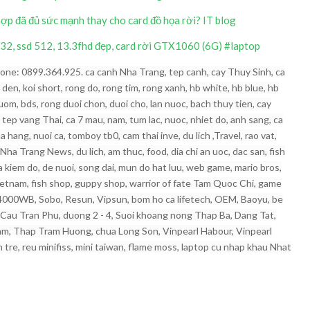
 đã đủ sức mạnh thay cho card đồ họa rời? IT blog
 32, ssd 512, 13.3fhd đẹp, card rời GTX1060 (6G) #laptop
ne: 0899.364.925. ca canh Nha Trang, tep canh, cay Thuy Sinh, ca
den, koi short, rong do, rong tim, rong xanh, hb white, hb blue, hb
 buom, bds, rong duoi chon, duoi cho, lan nuoc, bach thuy tien, cay
, tep vang Thai, ca 7 mau, nam, tum lac, nuoc, nhiet do, anh sang, ca
 hang, nuoi ca, tomboy tb0, cam thai inve, du lich ,Travel, rao vat,
, Nha Trang News, du lich, am thuc, food, dia chi an uoc, dac san, fish
ca kiem do, de nuoi, song dai, mun do hat luu, web game, mario bros,
 vietnam, fish shop, guppy shop, warrior of fate Tam Quoc Chi, game
ir 4000WB, Sobo, Resun, Vipsun, bom ho ca lifetech, OEM, Baoyu, be
 Cau Tran Phu, duong 2 - 4, Suoi khoang nong Thap Ba, Dang Tat,
m, Thap Tram Huong, chua Long Son, Vinpearl Habour, Vinpearl
 tre, reu minifiss, mini taiwan, flame moss, laptop cu nhap khau Nhat