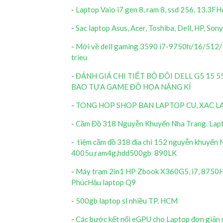
-
Laptop Vaio i7 gen 8, ram 8, ssd 256, 13.3FH
-
Sac laptop Asus, Acer, Toshiba, Dell, HP, Son
-
Mới về dell gaming 3590 i7-9750h/16/512/15
trieu
-
ĐÁNH GIÁ CHI TIẾT BỘ ĐÔI DELL G5 15 5
BAO TỰA GAME ĐỒ HỌA NẶNG KÍ
-
TONG HOP SHOP BAN LAPTOP CU, XAC L
-
Cầm Đồ 318 Nguyễn Khuyến Nha Trang. Lapto
-
tiệm cầm đồ 318 địa chi 152 nguyễn khuyến 
4005u,ram4g,hdd500gb 890LK
-
Máy trạm 2in1 HP Zbook X360G5, i7, 8750H, 
PhúcHậu laptop Q9
-
500gb laptop sl nhiều TP. HCM
-
Các bước kết nối eGPU cho Laptop đơn giản n