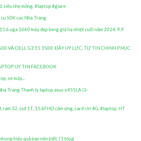
d, siêu nhẹ mỏng. #laptop #giare
y cu 50K cai. Nha Trang
.6 vga 1660 máy đẹp keng giá hạ nhiệt cuối năm 2024. 9.9
500 VÀ DELL G3 15 3500: ĐẦY UY LỰC, TỰ TIN CHINH PHỤC
APTOP UY TIN FACEBOOK
p, xe máy...
Nha Trang Thanh ly laptop asus x455LA i3-
ram 32, ssd 1T, 15.6FHD cảm ứng, card rời 4G. #laptop. HT
hưng hiệu quả bạn nên biết. IT blog