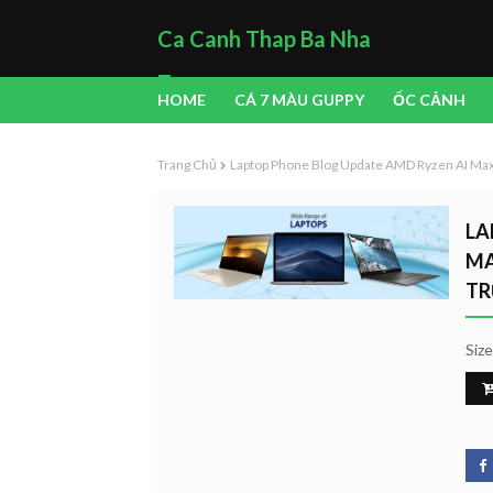
Ca Canh Thap Ba Nha
Trang
HOME
CÁ 7 MÀU GUPPY
ỐC CẢNH
Trang Chủ
Laptop Phone Blog Update AMD Ryzen AI Max
LA
MA
TR
Siz