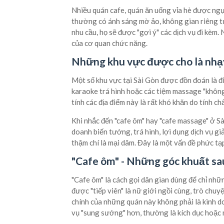
Nhiều quán cafe, quán ăn uống vỉa hè được ngụ
thường có ánh sáng mờ ảo, không gian riêng tư 
nhu cầu, họ sẽ được "gợi ý" các dịch vụ đi kèm
của cơ quan chức năng.
Những khu vực được cho là nh
Một số khu vực tại Sài Gòn được đồn đoán là đ
karaoke trá hình hoặc các tiệm massage "không 
tính các địa điểm này là rất khó khăn do tính c
Khi nhắc đến "cafe ôm" hay "cafe massage" ở S
doanh biến tướng, trá hình, lợi dụng dịch vụ gi
thậm chí là mại dâm. Đây là một vấn đề phức tạp
"Cafe ôm" - Những góc khuất sau
"Cafe ôm" là cách gọi dân gian dùng để chỉ nhữ
được "tiếp viên" là nữ giới ngồi cùng, trò chuy
chính của những quán này không phải là kinh d
vụ "sung sướng" hơn, thường là kích dục hoặc