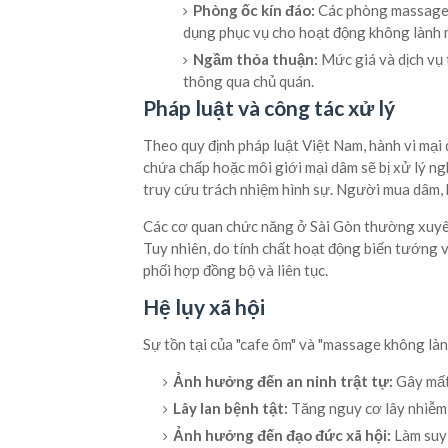
Phòng ốc kín đáo:
Các phòng massage t
dụng phục vụ cho hoạt động không lành 
Ngầm thỏa thuận:
Mức giá và dịch vụ
thông qua chủ quán.
Pháp luật và công tác xử lý
Theo quy định pháp luật Việt Nam, hành vi mại 
chứa chấp hoặc môi giới mại dâm sẽ bị xử lý ng
truy cứu trách nhiệm hình sự. Người mua dâm, 
Các cơ quan chức năng ở Sài Gòn thường xuyên t
Tuy nhiên, do tính chất hoạt động biến tướng và 
phối hợp đồng bộ và liên tục.
Hệ lụy xã hội
Sự tồn tại của "cafe ôm" và "massage không lành
Ảnh hưởng đến an ninh trật tự:
Gây mất 
Lây lan bệnh tật:
Tăng nguy cơ lây nhiễm 
Ảnh hưởng đến đạo đức xã hội:
Làm suy đ