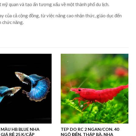
 mỹ quan và tạo ấn tượng xấu về một thành phố du lịch.
ay của cả cộng đồng, từ việc nâng cao nhận thức, giáo dục đến
n chức năng.
 MÀU HB BLUE NHA
TEP DO RC 2 NGAN/CON. 40
GIÁ RẺ 25 K/CẶP
NGÔ ĐẾN. THÁP BÀ, NHA