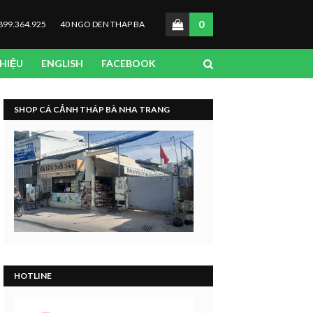
0
899.364.925
40 NGO DEN THAP BA
THIỆU
ENGLISH
FACEBOOK
SHOP CÁ CẢNH THÁP BÀ NHA TRANG
HOTLINE