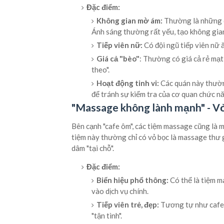
Đặc điểm:
Không gian mờ ám:
Thường là những q
Ánh sáng thường rất yếu, tạo không gian
Tiếp viên nữ:
Có đội ngũ tiếp viên nữ 
Giá cả "bèo"
: Thường có giá cả rẻ mạt
theo".
Hoạt động tinh vi:
Các quán này thường
để tránh sự kiểm tra của cơ quan chức n
"Massage không lành mạnh" - Vỏ
Bên cạnh "cafe ôm", các tiệm massage cũng là 
tiệm này thường chỉ có vỏ bọc là massage thư g
dâm "tại chỗ".
Đặc điểm:
Biển hiệu phổ thông:
Có thể là tiệm ma
vào dịch vụ chính.
Tiếp viên trẻ, đẹp:
Tương tự như cafe ô
"tận tình".