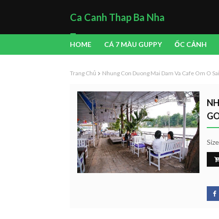
Ca Canh Thap Ba Nha
Trang
HOME
CÁ 7 MÀU GUPPY
ỐC CẢNH
Trang Chủ
Nhung Con Duong Mai Dam Va Cafe Om O Sa
NH
G
Siz