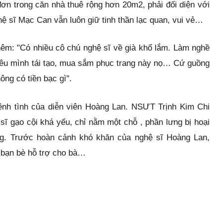
ơn trong căn nhà thuê rộng hơn 20m2, phải đối diện với
ệ sĩ Mạc Can vẫn luôn giữ tinh thần lạc quan, vui vẻ…
thêm: "Có nhiều cô chú nghệ sĩ về già khổ lắm. Làm nghề
iêu mình tái tạo, mua sắm phục trang này nọ… Cứ guồng
ông có tiền bạc gì".
ệnh tình của diễn viên Hoàng Lan. NSƯT Trịnh Kim Chi
 sĩ gạo cội khá yếu, chỉ nằm một chỗ , phần lưng bị hoại
g. Trước hoàn cảnh khó khăn của nghệ sĩ Hoàng Lan,
à bạn bè hỗ trợ cho bà…