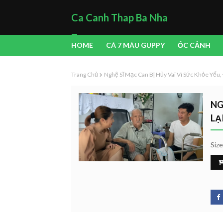
Ca Canh Thap Ba Nha
Trang
HOME
CÁ 7 MÀU GUPPY
ỐC CẢNH
Trang Chủ
Nghệ Sĩ Mạc Can Bị Hủy Vai Vì Sức Khỏe Yếu,
NG
LẠ
Siz