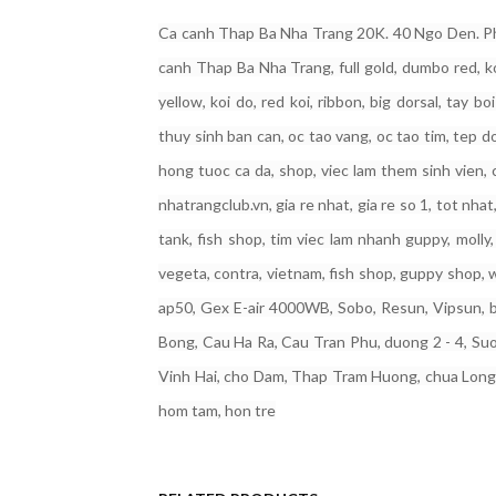
Ca canh Thap Ba Nha Trang 20K. 40 Ngo Den. Pho
canh Thap Ba Nha Trang, full gold, dumbo red, koi
yellow, koi do, red koi, ribbon, big dorsal, tay 
thuy sinh ban can, oc tao vang, oc tao tim, tep d
hong tuoc ca da, shop, viec lam them sinh vien, c
nhatrangclub.vn, gia re nhat, gia re so 1, tot nhat
tank, fish shop, tim viec lam nhanh guppy, molly,
vegeta, contra, vietnam, fish shop, guppy shop, w
ap50, Gex E-air 4000WB, Sobo, Resun, Vipsun, b
Bong, Cau Ha Ra, Cau Tran Phu, duong 2 - 4, S
Vinh Hai, cho Dam, Thap Tram Huong, chua Long S
hom tam, hon tre