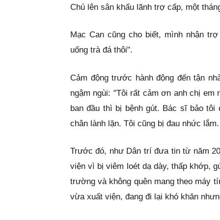
Chú lên sân khấu lãnh trợ cấp, một tháng
Mạc Can cũng cho biết, mình nhận trợ 
uống trà đá thôi".
Cảm động trước hành động đến tận nh
ngậm ngùi: "Tôi rất cảm ơn anh chị em ng
ban đầu thì bị bệnh gút. Bác sĩ bảo tô
chân lành lặn. Tôi cũng bị đau nhức lắm
Trước đó, như Dân trí đưa tin từ năm 2
viện vì bị viêm loét dạ dày, thấp khớp,
trường và không quên mang theo máy tín
vừa xuất viện, đang đi lại khó khăn nh