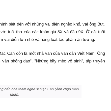
ình biết đến với những vai diễn nghèo khổ, vai ông Bụt,
n với tuổi thơ của các khán giả 8X và đầu 9X. Ở cái tuổi
m vai diễn lớn nhỏ và hàng loạt tác phẩm ấn tượng.
 Mạc Can còn là một nhà văn của văn đàn Việt Nam. Ông
Tấm ván phóng dao", "Những bầy mèo vô sinh", tập truyện
ơng đến nhà thăm nghệ sĩ Mạc Can (Ảnh chụp màn
hình).