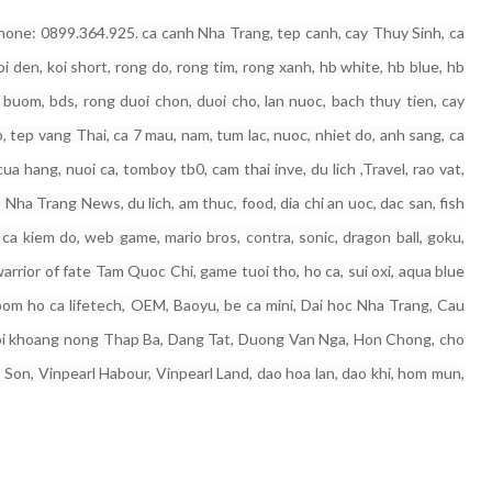
ne: 0899.364.925. ca canh Nha Trang, tep canh, cay Thuy Sinh, ca
 den, koi short, rong do, rong tim, rong xanh, hb white, hb blue, hb
boi buom, bds, rong duoi chon, duoi cho, lan nuoc, bach thuy tien, cay
o, tep vang Thai, ca 7 mau, nam, tum lac, nuoc, nhiet do, anh sang, ca
ua hang, nuoi ca, tomboy tb0, cam thai inve, du lich ,Travel, rao vat,
, Nha Trang News, du lich, am thuc, food, dia chi an uoc, dac san, fish
 ca kiem do, web game, mario bros, contra, sonic, dragon ball, goku,
arrior of fate Tam Quoc Chi, game tuoi tho, ho ca, sui oxi, aqua blue
om ho ca lifetech, OEM, Baoyu, be ca mini, Dai hoc Nha Trang, Cau
uoi khoang nong Thap Ba, Dang Tat, Duong Van Nga, Hon Chong, cho
on, Vinpearl Habour, Vinpearl Land, dao hoa lan, dao khi, hom mun,