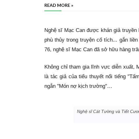
READ MORE »
Nghệ sĩ Mạc Can được khán giả truyền h
phù thủy trong truyện cổ tích... gắn liề
76, nghệ sĩ Mạc Can đã sở hữu hàng tră
Không chỉ tham gia lĩnh vực diễn xuất,
là tác giả của tiểu thuyết nổi tiếng "
ngắn "Món nợ kịch trường"…
Nghệ sĩ Cát Tường và Tiết Cư