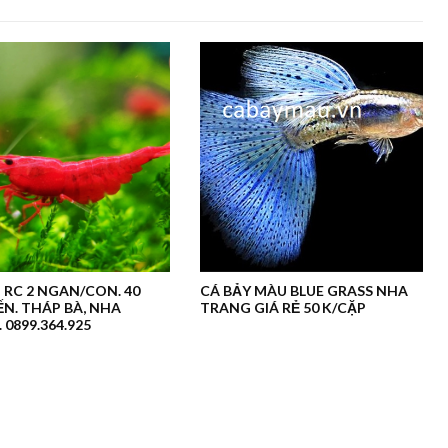
 RC 2 NGAN/CON. 40
CÁ BẢY MÀU BLUE GRASS NHA
N. THÁP BÀ, NHA
TRANG GIÁ RẺ 50 K/CẶP
 0899.364.925