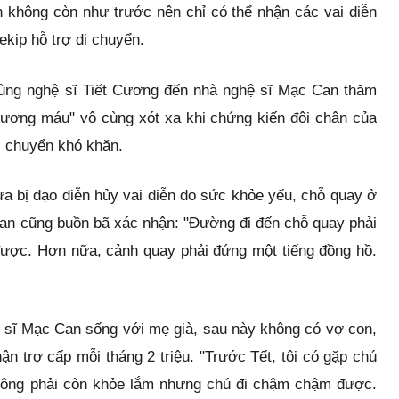
 không còn như trước nên chỉ có thể nhận các vai diễn
ekip hỗ trợ di chuyển.
cùng nghệ sĩ Tiết Cương đến nhà nghệ sĩ Mạc Can thăm
xương máu" vô cùng xót xa khi chứng kiến đôi chân của
i chuyển khó khăn.
a bị đạo diễn hủy vai diễn do sức khỏe yếu, chỗ quay ở
 Can cũng buồn bã xác nhận: "Đường đi đến chỗ quay phải
 được. Hơn nữa, cảnh quay phải đứng một tiếng đồng hồ.
hệ sĩ Mạc Can sống với mẹ già, sau này không có vợ con,
ận trợ cấp mỗi tháng 2 triệu. "Trước Tết, tôi có gặp chú
ông phải còn khỏe lắm nhưng chú đi chậm chậm được.