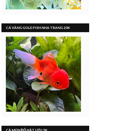
CÁ VÀNG GOLD FISH NHA TRANG 20K
CÁ MÚN ĐỎ HẠT LỰU 5K