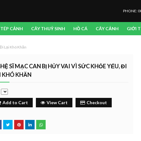
PHONE: 0
TÉP CẢNH
CÂY THUỶ SINH
HỒ CÁ
CÂY CẢNH
GIỚI 
 Đi Lại Khó Khăn
HỆ SĨ MẠC CAN BỊ HỦY VAI VÌ SỨC KHỎE YẾU, ĐI
I KHÓ KHĂN
e
Add to Cart
View Cart
Checkout