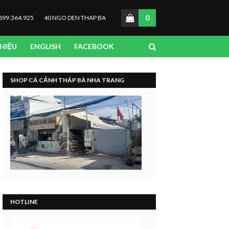
0
899.364.925
40 NGO DEN THAP BA
THIỆU
ENGLISH
FACEBOOK
SHOP CÁ CẢNH THÁP BÀ NHA TRANG
HOTLINE