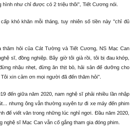
 hình như chỉ được có 2 triệu thôi", Tiết Cương nói.
cấp khó khăn mỗi tháng, tuy nhiên số tiền này "chỉ đủ
à thăm hỏi của Cát Tường và Tiết Cương, NS Mạc Can
hệ sĩ, đồng nghiệp. Bây giờ tôi già rồi, tôi bị đau khớp,
i đừng nhậu nhẹt, đừng ăn thịt bò, hải sản để dưỡng cho
. Tôi xin cảm ơn mọi người đã đến thăm hỏi".
019 đến giữa năm 2020, nam nghệ sĩ phải nhiều lần nhập
 gút... nhưng ông vẫn thường xuyên tự đi xe máy đến phim
h để viết văn trong những lúc nghỉ ngơi. Đầu năm 2020,
ưng nghệ sĩ Mạc Can vẫn cố gắng tham gia đóng phim.