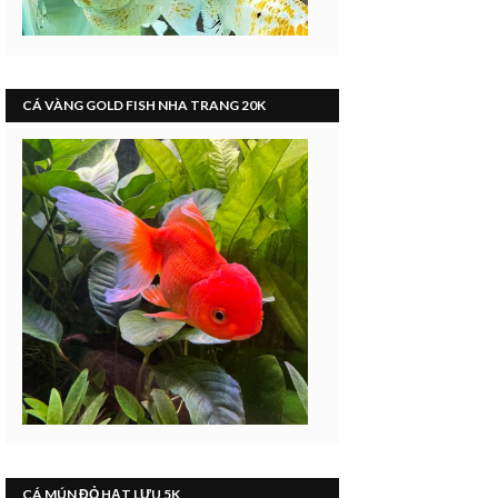
CÁ VÀNG GOLD FISH NHA TRANG 20K
CÁ MÚN ĐỎ HẠT LỰU 5K