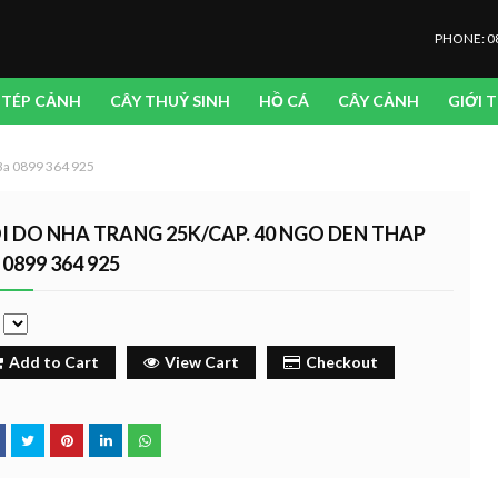
PHONE: 0
TÉP CẢNH
CÂY THUỶ SINH
HỒ CÁ
CÂY CẢNH
GIỚI 
Ba 0899 364 925
I DO NHA TRANG 25K/CAP. 40 NGO DEN THAP
 0899 364 925
e
Add to Cart
View Cart
Checkout