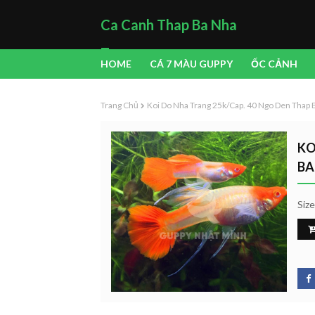
Ca Canh Thap Ba Nha
Trang
HOME
CÁ 7 MÀU GUPPY
ỐC CẢNH
Trang Chủ
Koi Do Nha Trang 25k/cap. 40 Ngo Den Thap 
KO
BA
Siz