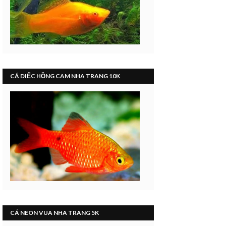
CÁ DIẾC HỒNG CAM NHA TRANG 10K
CÁ NEON VUA NHA TRANG 5K