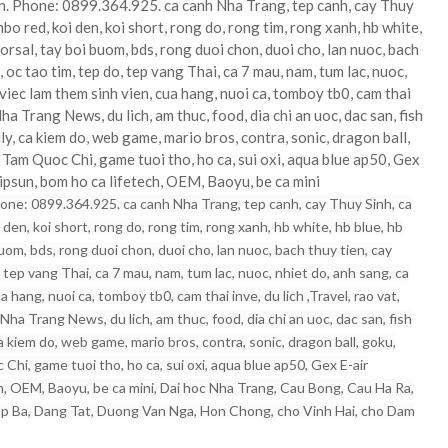
 Phone: 0899.364.925. ca canh Nha Trang, tep canh, cay Thuy
bo red, koi den, koi short, rong do, rong tim, rong xanh, hb white,
 dorsal, tay boi buom, bds, rong duoi chon, duoi cho, lan nuoc, bach
 oc tao tim, tep do, tep vang Thai, ca 7 mau, nam, tum lac, nuoc,
 viec lam them sinh vien, cua hang, nuoi ca, tomboy tb0, cam thai
Nha Trang News, du lich, am thuc, food, dia chi an uoc, dac san, fish
ly, ca kiem do, web game, mario bros, contra, sonic, dragon ball,
 Tam Quoc Chi, game tuoi tho, ho ca, sui oxi, aqua blue ap50, Gex
psun, bom ho ca lifetech, OEM, Baoyu, be ca mini
ne: 0899.364.925. ca canh Nha Trang, tep canh, cay Thuy Sinh, ca
den, koi short, rong do, rong tim, rong xanh, hb white, hb blue, hb
 buom, bds, rong duoi chon, duoi cho, lan nuoc, bach thuy tien, cay
, tep vang Thai, ca 7 mau, nam, tum lac, nuoc, nhiet do, anh sang, ca
 hang, nuoi ca, tomboy tb0, cam thai inve, du lich ,Travel, rao vat,
, Nha Trang News, du lich, am thuc, food, dia chi an uoc, dac san, fish
ca kiem do, web game, mario bros, contra, sonic, dragon ball, goku,
Chi, game tuoi tho, ho ca, sui oxi, aqua blue ap50, Gex E-air
, OEM, Baoyu, be ca mini, Dai hoc Nha Trang, Cau Bong, Cau Ha Ra,
ap Ba, Dang Tat, Duong Van Nga, Hon Chong, cho Vinh Hai, cho Dam