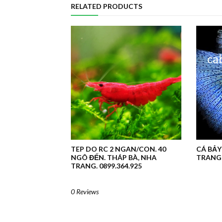
RELATED PRODUCTS
TEP DO RC 2 NGAN/CON. 40
CÁ BẢY
NGÔ ĐẾN. THÁP BÀ, NHA
TRANG 
TRANG. 0899.364.925
0 Reviews