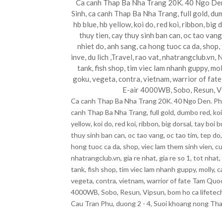
Ca canh Thap Ba Nha Trang 20K. 40 Ngo Den.
Sinh, ca canh Thap Ba Nha Trang, full gold, dum
hb blue, hb yellow, koi do, red koi, ribbon, big
thuy tien, cay thuy sinh ban can, oc tao vang,
nhiet do, anh sang, ca hong tuoc ca da, shop,
inve, du lich ,Travel, rao vat, nhatrangclub.vn, 
tank, fish shop, tim viec lam nhanh guppy, mol
goku, vegeta, contra, vietnam, warrior of fate
E-air 4000WB, Sobo, Resun, Vi
Ca canh Thap Ba Nha Trang 20K. 40 Ngo Den. Pho
canh Thap Ba Nha Trang, full gold, dumbo red, koi 
yellow, koi do, red koi, ribbon, big dorsal, tay boi
thuy sinh ban can, oc tao vang, oc tao tim, tep do
hong tuoc ca da, shop, viec lam them sinh vien, cua
nhatrangclub.vn, gia re nhat, gia re so 1, tot nhat
tank, fish shop, tim viec lam nhanh guppy, molly, 
vegeta, contra, vietnam, warrior of fate Tam Quoc 
4000WB, Sobo, Resun, Vipsun, bom ho ca lifetech
Cau Tran Phu, duong 2 - 4, Suoi khoang nong Th