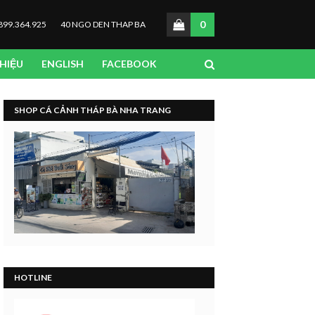
0
899.364.925
40 NGO DEN THAP BA
THIỆU
ENGLISH
FACEBOOK
SHOP CÁ CẢNH THÁP BÀ NHA TRANG
HOTLINE