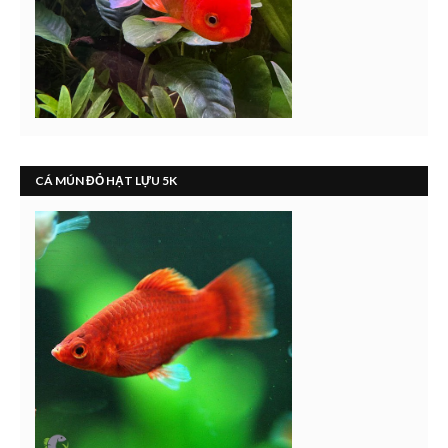
CÁ MÚN ĐỎ HẠT LỰU 5K