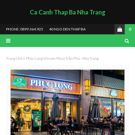
Ca Canh Thap Ba Nha Trang
0
PHONE: 0899.364.925
40 NGO DEN THAP BA
Trang Chủ
Phúc Long Vincom Plaza Trần Phú - Nha Trang