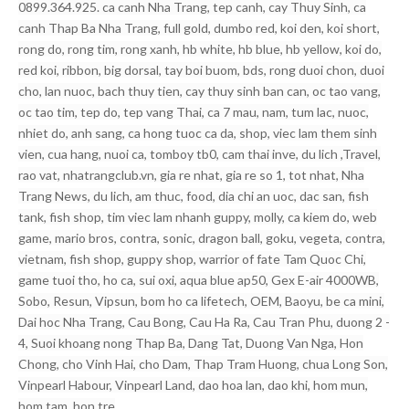
0899.364.925. ca canh Nha Trang, tep canh, cay Thuy Sinh, ca
canh Thap Ba Nha Trang, full gold, dumbo red, koi den, koi short,
rong do, rong tim, rong xanh, hb white, hb blue, hb yellow, koi do,
red koi, ribbon, big dorsal, tay boi buom, bds, rong duoi chon, duoi
cho, lan nuoc, bach thuy tien, cay thuy sinh ban can, oc tao vang,
oc tao tim, tep do, tep vang Thai, ca 7 mau, nam, tum lac, nuoc,
nhiet do, anh sang, ca hong tuoc ca da, shop, viec lam them sinh
vien, cua hang, nuoi ca, tomboy tb0, cam thai inve, du lich ,Travel,
rao vat, nhatrangclub.vn, gia re nhat, gia re so 1, tot nhat, Nha
Trang News, du lich, am thuc, food, dia chi an uoc, dac san, fish
tank, fish shop, tim viec lam nhanh guppy, molly, ca kiem do, web
game, mario bros, contra, sonic, dragon ball, goku, vegeta, contra,
vietnam, fish shop, guppy shop, warrior of fate Tam Quoc Chi,
game tuoi tho, ho ca, sui oxi, aqua blue ap50, Gex E-air 4000WB,
Sobo, Resun, Vipsun, bom ho ca lifetech, OEM, Baoyu, be ca mini,
Dai hoc Nha Trang, Cau Bong, Cau Ha Ra, Cau Tran Phu, duong 2 -
4, Suoi khoang nong Thap Ba, Dang Tat, Duong Van Nga, Hon
Chong, cho Vinh Hai, cho Dam, Thap Tram Huong, chua Long Son,
Vinpearl Habour, Vinpearl Land, dao hoa lan, dao khi, hom mun,
hom tam, hon tre