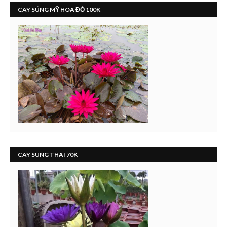
CÂY SÚNG MỸ HOA ĐỎ 100K
CAY SUNG THAI 70K