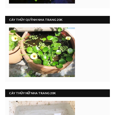
CÂY THỦY QUỲNH NHA TRANG 20K
CÂY THỦY NỮ NHA TRANG 20K