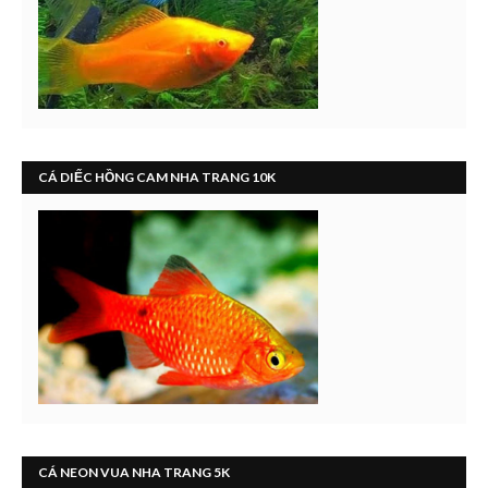
CÁ DIẾC HỒNG CAM NHA TRANG 10K
CÁ NEON VUA NHA TRANG 5K