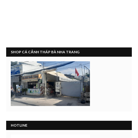
SHOP CÁ CẢNH THÁP BÀ NHA TRANG
HOTLINE