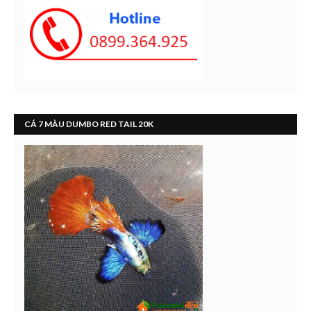
CÁ 7 MÀU DUMBO RED TAIL 20K