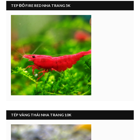
TEP ĐỎ FIRE RED NHA TRANG 5K
TÉP VÀNG THÁI NHA TRANG 10K