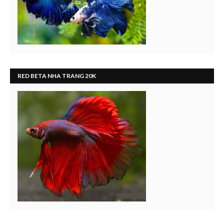
RED BETA NHA TRANG 20K