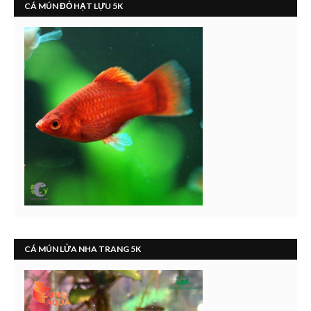
CÁ MÚN ĐỎ HẠT LỰU 5K
CÁ MÚN LỬA NHA TRANG 5K