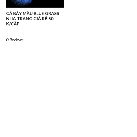
CÁ BẢY MÀU BLUE GRASS
NHA TRANG GIÁ RẺ 50
K/CẶP
0 Reviews