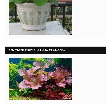
SEN TIGER THỦY SINH NHA TRANG 50K