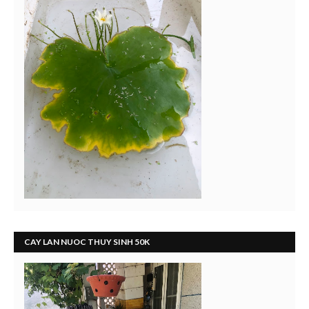
CAY LAN NUOC THUY SINH 50K