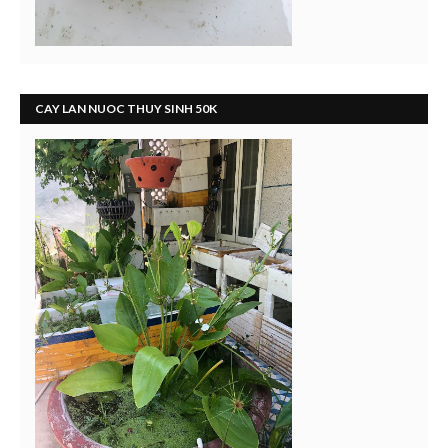
CAY LAN NUOC THUY SINH 50K