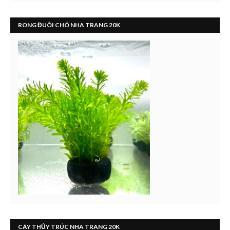
RONG ĐUÔI CHÓ NHA TRANG 20K
CÂY THỦY TRÚC NHA TRANG 20K