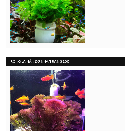
RONG LA HÁN ĐỎ NHA TRANG 20K