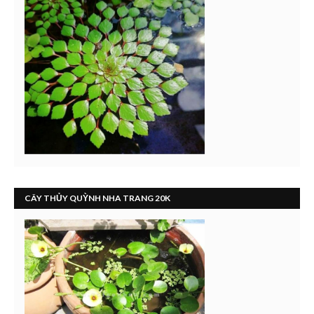
CÂY THỦY QUỲNH NHA TRANG 20K