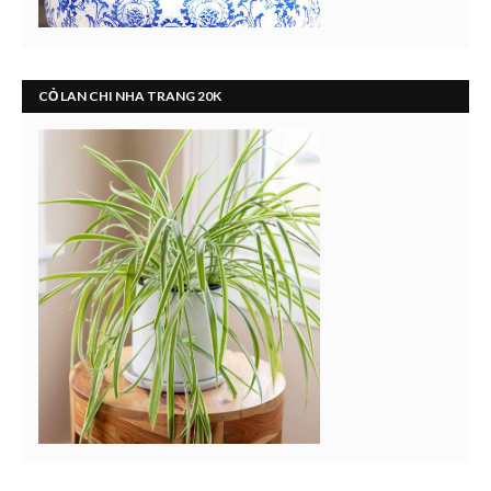
CỎ LAN CHI NHA TRANG 20K