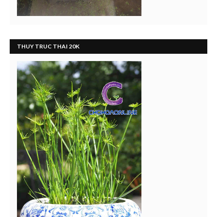
THUY TRUC THAI 20K