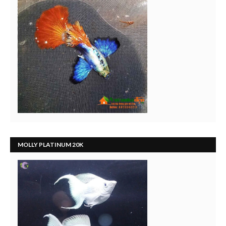
MOLLY PLATINUM 20K