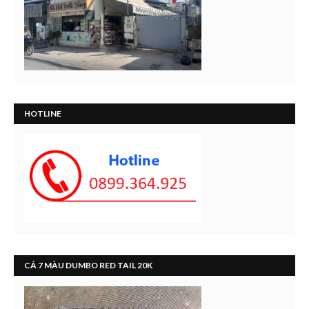
HOTLINE
CÁ 7 MÀU DUMBO RED TAIL 20K