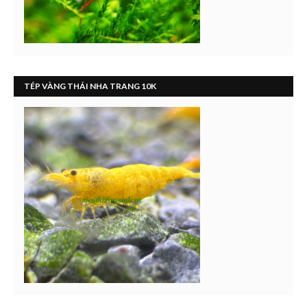
TÉP VÀNG THÁI NHA TRANG 10K