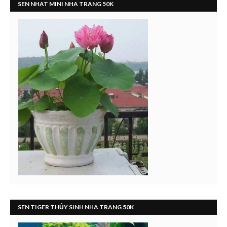
SEN NHAT MINI NHA TRANG 50K
SEN TIGER THỦY SINH NHA TRANG 50K