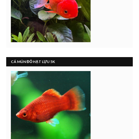
CÁ MÚN ĐỎ HẠT LỰU 5K