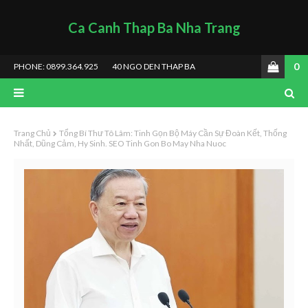
Ca Canh Thap Ba Nha Trang
0
PHONE: 0899.364.925
40 NGO DEN THAP BA
Trang Chủ
Tổng Bí Thư Tô Lâm: Tinh Gọn Bộ Máy Cần Sự Đoàn Kết, Thống
Nhất, Dũng Cảm, Hy Sinh. SEO Tinh Gon Bo May Nha Nuoc