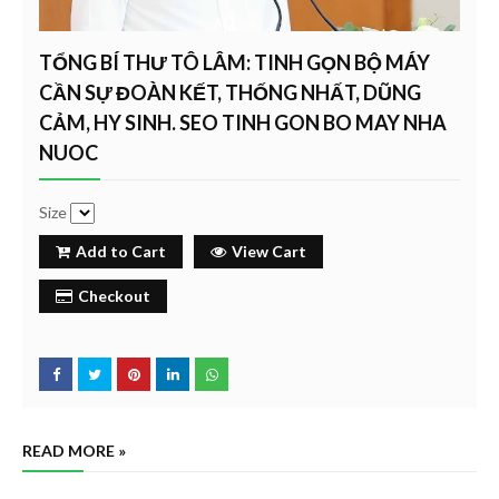
TỔNG BÍ THƯ TÔ LÂM: TINH GỌN BỘ MÁY
CẦN SỰ ĐOÀN KẾT, THỐNG NHẤT, DŨNG
CẢM, HY SINH. SEO TINH GON BO MAY NHA
NUOC
Size
Add to Cart
View Cart
Checkout
READ MORE »