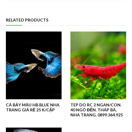
RELATED PRODUCTS
CÁ BẢY MÀU HB BLUE NHA
TEP DO RC 2 NGAN/CON.
TRANG GIÁ RẺ 25 K/CẶP
40 NGÔ ĐẾN. THÁP BÀ,
NHA TRANG. 0899.364.925