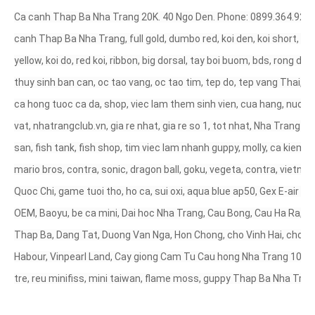
Ca canh Thap Ba Nha Trang 20K. 40 Ngo Den. Phone: 0899.364.925. 
canh Thap Ba Nha Trang, full gold, dumbo red, koi den, koi short, ron
yellow, koi do, red koi, ribbon, big dorsal, tay boi buom, bds, rong du
thuy sinh ban can, oc tao vang, oc tao tim, tep do, tep vang Thai, c
ca hong tuoc ca da, shop, viec lam them sinh vien, cua hang, nuoi ca
vat, nhatrangclub.vn, gia re nhat, gia re so 1, tot nhat, Nha Trang Ne
san, fish tank, fish shop, tim viec lam nhanh guppy, molly, ca kiem 
mario bros, contra, sonic, dragon ball, goku, vegeta, contra, vietna
Quoc Chi, game tuoi tho, ho ca, sui oxi, aqua blue ap50, Gex E-air 
OEM, Baoyu, be ca mini, Dai hoc Nha Trang, Cau Bong, Cau Ha Ra, C
Thap Ba, Dang Tat, Duong Van Nga, Hon Chong, cho Vinh Hai, cho 
Habour, Vinpearl Land, Cay giong Cam Tu Cau hong Nha Trang 100K,
tre, reu minifiss, mini taiwan, flame moss, guppy Thap Ba Nha Tran