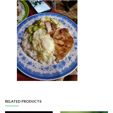
RELATED PRODUCTS