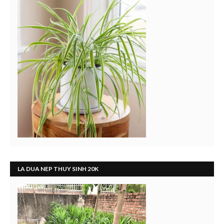
LA DUA NEP THUY SINH 20K