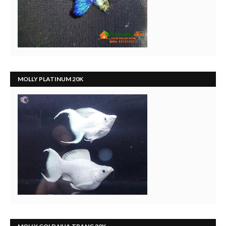
MOLLY PLATINUM 20K