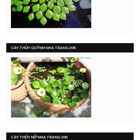
CÂY THỦY QUỲNH NHA TRANG 20K
CÂY THỦY NỮ NHA TRANG 20K