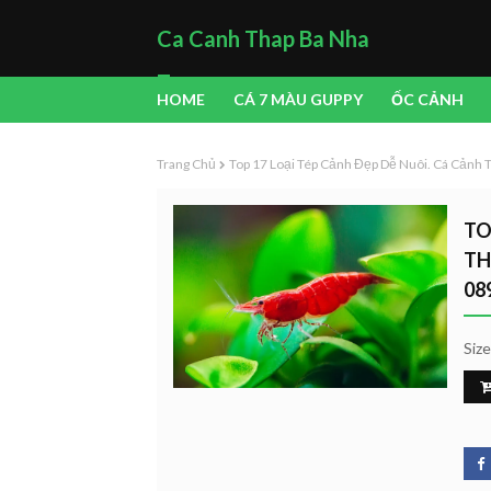
Ca Canh Thap Ba Nha
Trang
HOME
CÁ 7 MÀU GUPPY
ỐC CẢNH
Trang Chủ
Top 17 Loại Tép Cảnh Đẹp Dễ Nuôi. Cá Cảnh 
TO
TH
08
Siz