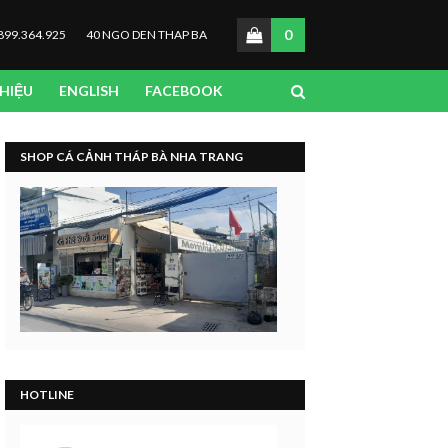
0
899.364.925
40 NGO DEN THAP BA
THIỆU
ENGLISH
FACEBOOK
SHOP CÁ CẢNH THÁP BÀ NHA TRANG
HOTLINE