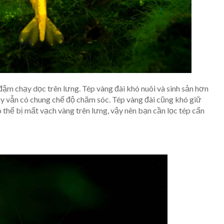
đậm chạy dọc trên lưng. Tép vàng đài khó nuôi và sinh sản hơn
này vẫn có chung chế độ chăm sóc. Tép vàng đài cũng khó giữ
ó thể bị mất vạch vàng trên lưng, vậy nên bạn cần lọc tép cẩn