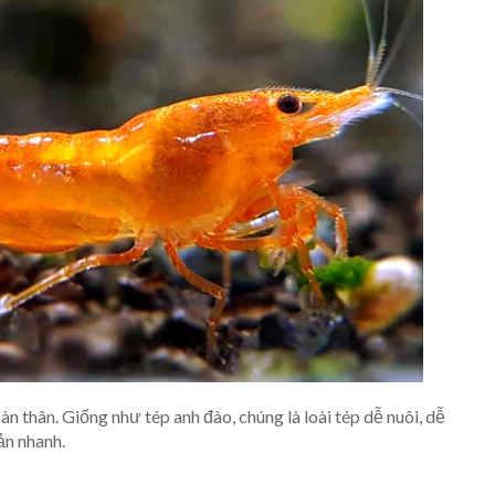
 thân. Giống như tép anh đào, chúng là loài tép dễ nuôi, dễ
sản nhanh.