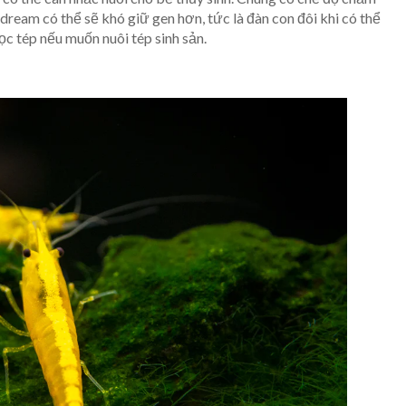
dream có thể sẽ khó giữ gen hơn, tức là đàn con đôi khi có thể
ọc tép nếu muốn nuôi tép sinh sản.