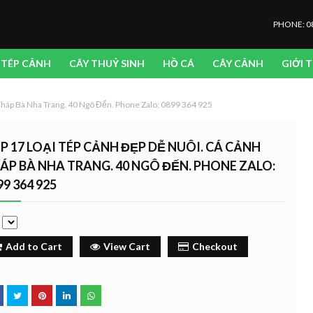
PHONE: 0
TÉP CẢNH
CÂY THUỶ SINH
HỒ CÁ
CÂY CẢNH
GIỚI 
Tháp Bà Nha Trang. 40 Ngô Đến. Phone Zalo: 0899 364 925
P 17 LOẠI TÉP CẢNH ĐẸP DỄ NUÔI. CÁ CẢNH
ÁP BÀ NHA TRANG. 40 NGÔ ĐẾN. PHONE ZALO:
99 364 925
e
Add to Cart
View Cart
Checkout