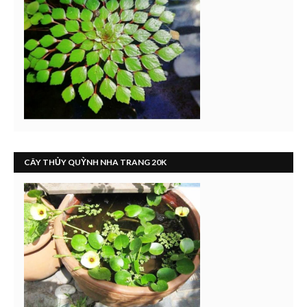
CÂY THỦY QUỲNH NHA TRANG 20K