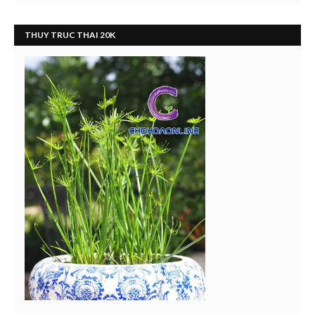
THUY TRUC THAI 20K