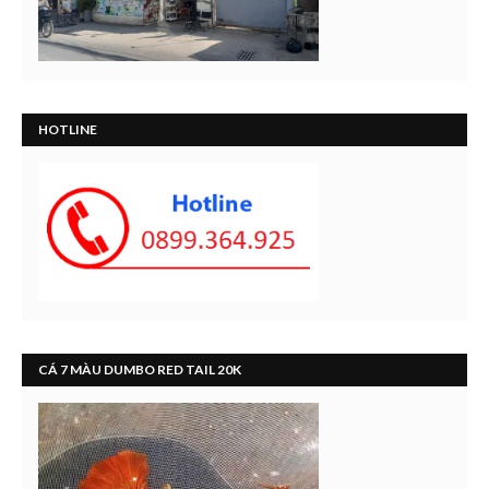
HOTLINE
CÁ 7 MÀU DUMBO RED TAIL 20K