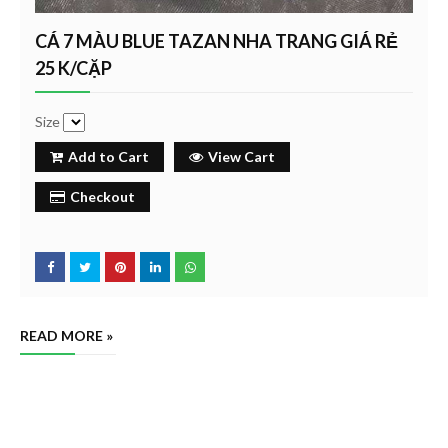
CÁ 7 MÀU BLUE TAZAN NHA TRANG GIÁ RẺ
25 K/CẶP
Size
Add to Cart
View Cart
Checkout
READ MORE »