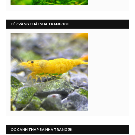
TÉP VÀNG THÁI NHA TRANG 10K
OC CANH THAP BA NHA TRANG 5K