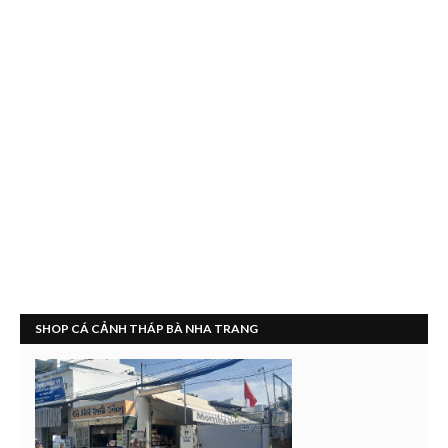
SHOP CÁ CẢNH THÁP BÀ NHA TRANG