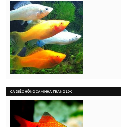
CÁ DIẾC HỒNG CAM NHA TRANG 10K