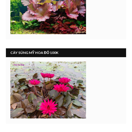
CÂY SÚNG MỸ HOA ĐỎ 100K