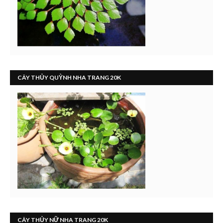
CÂY THỦY QUỲNH NHA TRANG 20K
CÂY THỦY NỮ NHA TRANG 20K