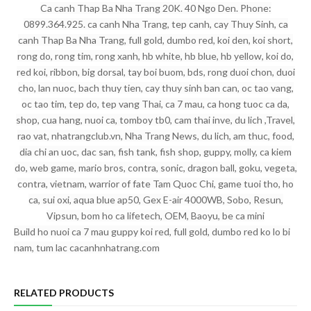
Ca canh Thap Ba Nha Trang 20K. 40 Ngo Den. Phone:
0899.364.925. ca canh Nha Trang, tep canh, cay Thuy Sinh, ca
canh Thap Ba Nha Trang, full gold, dumbo red, koi den, koi short,
rong do, rong tim, rong xanh, hb white, hb blue, hb yellow, koi do,
red koi, ribbon, big dorsal, tay boi buom, bds, rong duoi chon, duoi
cho, lan nuoc, bach thuy tien, cay thuy sinh ban can, oc tao vang,
oc tao tim, tep do, tep vang Thai, ca 7 mau, ca hong tuoc ca da,
shop, cua hang, nuoi ca, tomboy tb0, cam thai inve, du lich ,Travel,
rao vat, nhatrangclub.vn, Nha Trang News, du lich, am thuc, food,
dia chi an uoc, dac san, fish tank, fish shop, guppy, molly, ca kiem
do, web game, mario bros, contra, sonic, dragon ball, goku, vegeta,
contra, vietnam, warrior of fate Tam Quoc Chi, game tuoi tho, ho
ca, sui oxi, aqua blue ap50, Gex E-air 4000WB, Sobo, Resun,
Vipsun, bom ho ca lifetech, OEM, Baoyu, be ca mini
Build ho nuoi ca 7 mau guppy koi red, full gold, dumbo red ko lo bi
nam, tum lac cacanhnhatrang.com
RELATED PRODUCTS