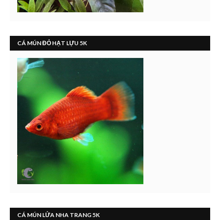
CÁ MÚN ĐỎ HẠT LỰU 5K
CÁ MÚN LỬA NHA TRANG 5K