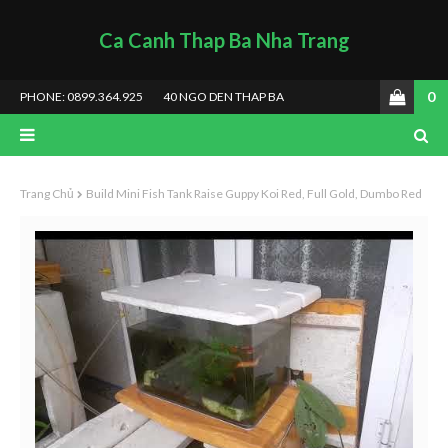
Ca Canh Thap Ba Nha Trang
0
PHONE: 0899.364.925
40 NGO DEN THAP BA
Trang Chủ
Build Mini Fish Tank Raise Guppy Koi Red, Full Gold, Dumbo Red