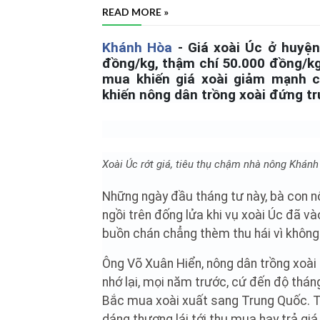
READ MORE »
Khánh Hòa
- Giá xoài Úc ở huyệ
đồng/kg, thậm chí 50.000 đồng/kg
mua khiến giá xoài giảm mạnh c
khiến nông dân trồng xoài đứng tr
Xoài Úc rớt giá, tiêu thụ chậm nhà nông Khán
Những ngày đầu tháng tư này, bà con 
ngồi trên đống lửa khi vụ xoài Úc đã v
buồn chán chẳng thèm thu hái vì không 
Ông Võ Xuân Hiển, nông dân trồng xoà
nhớ lại, mọi năm trước, cứ đến độ thán
Bắc mua xoài xuất sang Trung Quốc. T
dáng thương lái tới thu mua hay trả giá