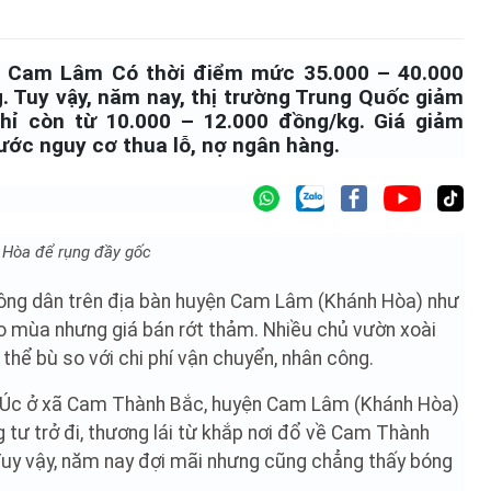
n Cam Lâm Có thời điểm mức 35.000 – 40.000
. Tuy vậy, năm nay, thị trường Trung Quốc giảm
hỉ còn từ 10.000 – 12.000 đồng/kg. Giá giảm
ước nguy cơ thua lỗ, nợ ngân hàng.
h Hòa để rụng đầy gốc
nông dân trên địa bàn huyện Cam Lâm (Khánh Hòa) như
ào mùa nhưng giá bán rớt thảm. Nhiều chủ vườn xoài
thể bù so với chi phí vận chuyển, nhân công.
i Úc ở xã Cam Thành Bắc, huyện Cam Lâm (Khánh Hòa)
g tư trở đi, thương lái từ khắp nơi đổ về Cam Thành
uy vậy, năm nay đợi mãi nhưng cũng chẳng thấy bóng
.