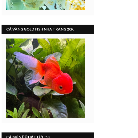
CÁ VÀNG GOLD FISH NHA TRANG 20K
CÁ MÚN ĐỎ HẠT LỰU 5K