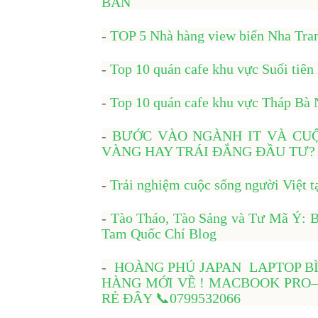
BÀN
-
TOP 5 Nhà hàng view biển Nha Tran
-
Top 10 quán cafe khu vực Suối tiên
-
Top 10 quán cafe khu vực Tháp Bà 
-
BƯỚC VÀO NGÀNH IT VÀ CUỘ
VÀNG HAY TRÁI ĐẮNG ĐẦU TƯ
-
Trải nghiệm cuộc sống người Việt t
-
Tào Tháo, Tào Sảng và Tư Mã Ý: Bà
Tam Quốc Chí Blog
-
HOÀNG PHÚ JAPAN LAPTOP BÌNH 
HÀNG MỚI VỀ ! MACBOOK PRO– D
RẺ ĐÂY 📞0799532066