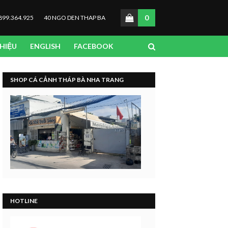
0
899.364.925
40 NGO DEN THAP BA
THIỆU
ENGLISH
FACEBOOK
SHOP CÁ CẢNH THÁP BÀ NHA TRANG
HOTLINE