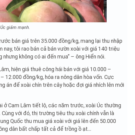
 Úc giảm mạnh.
trước bán giá trên 35.000 đồng/kg, mang lại thu nhập
nay, tôi rao bán cả bán vườn xoài với giá 140 triệu
g nhưng không có ai đến mua” – ông Hiển nói.
m, hiện giá thuê công hái bán với giá 10.000 –
 – 12.000 đồng/kg, hóa ra nông dân hòa vốn. Cực
g án để xoài chín trên cây hoặc đợi giá nhích lên mới
ài ở Cam Lâm tiết lộ, các năm trước, xoài Úc thường
ùng với đó, thị trường tiêu thụ xoài chính vẫn là
rung Quốc thu mua giá xoài với giá lên đến 50.000
ông dân bất chấp tất cả để trồng ồ ạt...