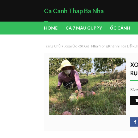
Ca Canh Thap Ba Nha
Trang
HOME
CÁ 7 MÀU GUPPY
ỐC CẢNH
Trang Chủ
Xoài Úc Rớt Giá, Nhà Nông Khánh Hòa Để Rụ
XO
RỤ
Siz