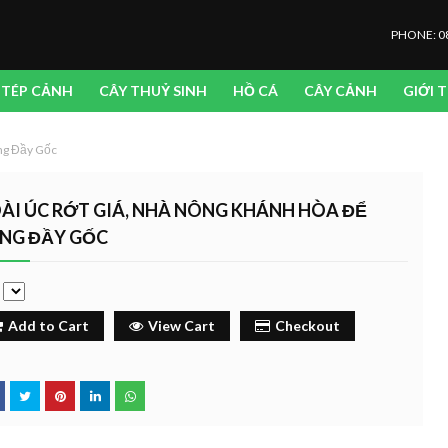
PHONE: 0
TÉP CẢNH
CÂY THUỶ SINH
HỒ CÁ
CÂY CẢNH
GIỚI 
ng Đầy Gốc
ÀI ÚC RỚT GIÁ, NHÀ NÔNG KHÁNH HÒA ĐỂ
NG ĐẦY GỐC
e
Add to Cart
View Cart
Checkout