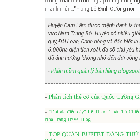
trồng xoài theo hướng áp dụng công nghệ
manh mún..." - ông Lê Đình Cường nói.
Huyện Cam Lâm được mệnh danh là thủ 
vực Nam Trung Bộ. Huyện có nhiều giốn
quý, Đài Loan, Canh nông và đặc biệt là
6.000ha diện tích xoài, đa số chủ yếu 
đã ảnh hưởng không nhỏ đến đời sống 
-
Phần mềm quản lý bán hàng Blogspot 
-
Phân tích thế cờ của Quốc Cường G
-
"Đại gia điếu cày" Lê Thanh Thản Từ Chi
Nha Trang Travel Blog
-
TOP QUÁN BUFFET ĐÁNG THỬ 