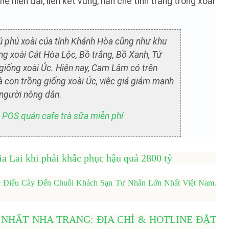
 hiện đại, liên kết vùng, hạn chế tình trạng trồng xoài
phủ xoài của tỉnh Khánh Hòa cũng như khu
g xoài Cát Hòa Lộc, Bồ trắng, Bồ Xanh, Tứ
 giống xoài Úc. Hiện nay, Cam Lâm có trên
bà con trồng giống xoài Úc, việc giá giảm mạnh
người nông dân.
POS quán cafe trà sữa miễn phí
ia Lai khi phải khắc phục hậu quả 2800 tỷ
ếc Điếu Cày Đến Chuỗi Khách Sạn Tư Nhân Lớn Nhất Việt Nam.
NHẤT NHA TRANG: ĐỊA CHỈ & HOTLINE ĐẶT