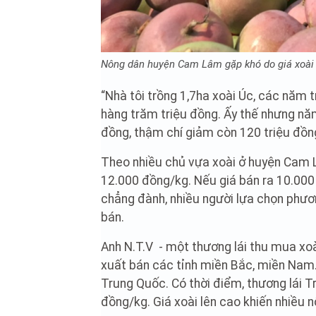
Nông dân huyện Cam Lâm gặp khó do giá xoài
“Nhà tôi trồng 1,7ha xoài Úc, các năm 
hàng trăm triệu đồng. Ấy thế nhưng năm 
đồng, thậm chí giảm còn 120 triệu đồn
Theo nhiều chủ vựa xoài ở huyện Cam Lâ
12.000 đồng/kg. Nếu giá bán ra 10.000
chẳng đành, nhiều người lựa chọn phươn
bán.
Anh N.T.V - một thương lái thu mua xo
xuất bán các tỉnh miền Bắc, miền Nam. C
Trung Quốc. Có thời điểm, thương lái T
đồng/kg. Giá xoài lên cao khiến nhiều n