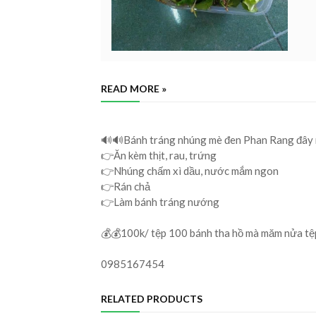
READ MORE »
🔊🔊Bánh tráng nhúng mè đen Phan Rang đây 
👉Ăn kèm thịt, rau, trứng
👉Nhúng chấm xì dầu, nước mắm ngon
👉Rán chả
👉Làm bánh tráng nướng
💰💰100k/ tệp 100 bánh tha hồ mà măm nửa tệ
0985167454
RELATED PRODUCTS