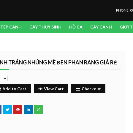
PHONE: 0
TÉP CẢNH
CÂY THUỶ SINH
HỒ CÁ
CÂY CẢNH
GIỚI 
NH TRÁNG NHÚNG MÈ ĐEN PHAN RANG GIÁ RẺ
e
Add to Cart
View Cart
Checkout