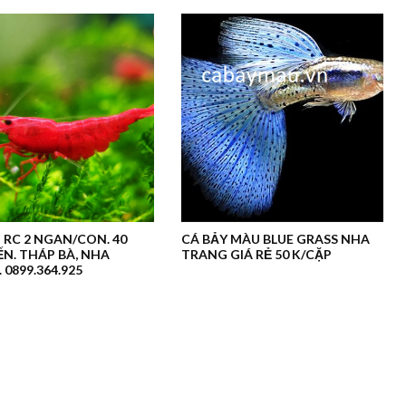
 RC 2 NGAN/CON. 40
CÁ BẢY MÀU BLUE GRASS NHA
N. THÁP BÀ, NHA
TRANG GIÁ RẺ 50 K/CẶP
 0899.364.925