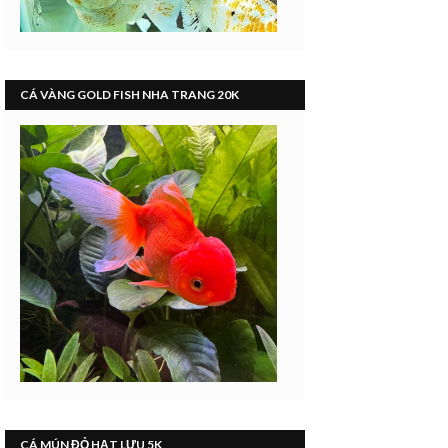
CÁ VÀNG GOLD FISH NHA TRANG 20K
CÁ MÚN ĐỎ HẠT LỰU 5K