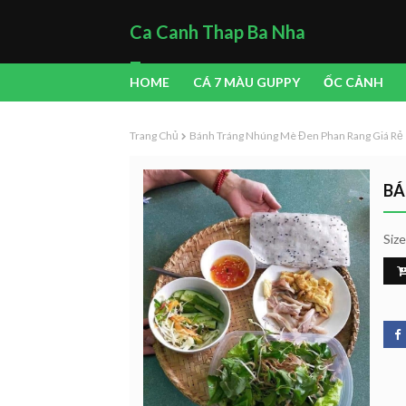
Ca Canh Thap Ba Nha
Trang
HOME
CÁ 7 MÀU GUPPY
ỐC CẢNH
Trang Chủ
Bánh Tráng Nhúng Mè Đen Phan Rang Giá Rẻ
BÁ
Siz