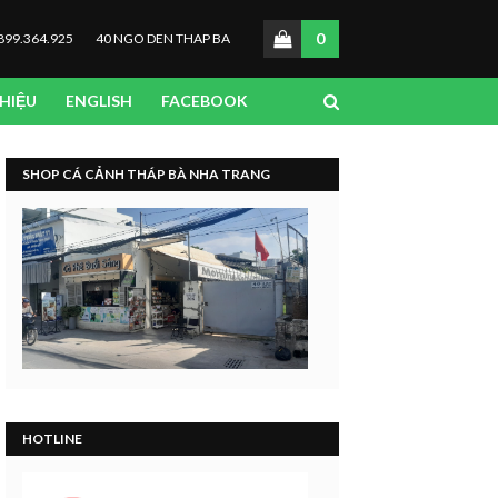
0
899.364.925
40 NGO DEN THAP BA
THIỆU
ENGLISH
FACEBOOK
SHOP CÁ CẢNH THÁP BÀ NHA TRANG
HOTLINE