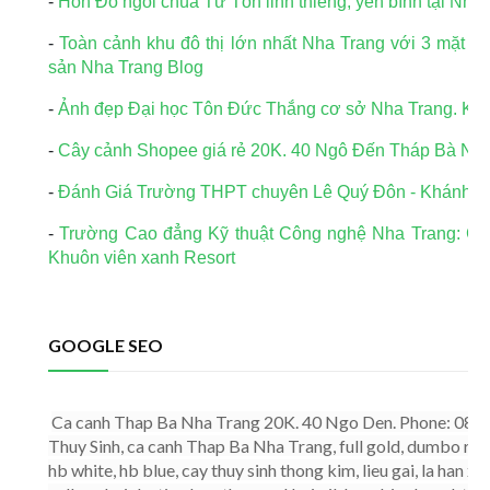
-
Hòn Đỏ ngôi chùa Từ Tôn linh thiêng, yên bình tại Nha
-
Toàn cảnh khu đô thị lớn nhất Nha Trang với 3 mặt t
sản Nha Trang Blog
-
Ảnh đẹp Đại học Tôn Đức Thắng cơ sở Nha Trang. Khu
-
Cây cảnh Shopee giá rẻ 20K. 40 Ngô Đến Tháp Bà Nha
-
Đánh Giá Trường THPT chuyên Lê Quý Đôn - Khánh H
-
Trường Cao đẳng Kỹ thuật Công nghệ Nha Trang: Chú tr
Khuôn viên xanh Resort
GOOGLE SEO
Ca canh Thap Ba Nha Trang 20K. 40 Ngo Den. Phone: 0899.
Thuy Sinh, ca canh Thap Ba Nha Trang, full gold, dumbo red, 
hb white, hb blue, cay thuy sinh thong kim, lieu gai, la han xa