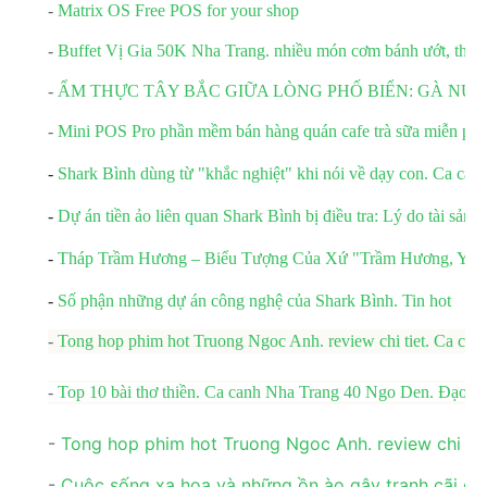
-
Matrix OS Free POS for your shop
-
Buffet Vị Gia 50K Nha Trang. nhiều món cơm bánh ướt, thịt 
-
ẨM THỰC TÂY BẮC GIỮA LÒNG PHỐ BIỂN: GÀ N
-
Mini POS Pro phần mềm bán hàng quán cafe trà sữa miễn phí 
-
Shark Bình dùng từ "khắc nghiệt" khi nói về dạy con. Ca ca
-
Dự án tiền ảo liên quan Shark Bình bị điều tra: Lý do tài sản
-
Tháp Trầm Hương – Biểu Tượng Của Xứ "Trầm Hương, Yến
-
Số phận những dự án công nghệ của Shark Bình. Tin hot
-
Tong hop phim hot Truong Ngoc Anh. review chi tiet. Ca ca
-
Top 10 bài thơ thiền. Ca canh Nha Trang 40 Ngo Den. Đạo Ph
-
Tong hop phim hot Truong Ngoc Anh. review chi ti
-
Cuộc sống xa hoa và những ồn ào gây tranh cãi củ