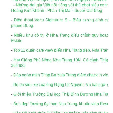
-
Những đại gia Việt nổi tiếng với thú chơi siêu xe t
Hoàng Kim Khánh - Phan Thị Mai . Super Car Blog
-
Điện thoại Vertu Signature S – Biểu tượng đỉnh cao 
phone BLog
-
Nhiều khu đô thị ở Nha Trang điều chỉnh quy hoạch 
Estate
-
Top 11 quán cafe view biển Nha Trang đẹp. Nha Trang
-
Hạt Giống Phú Nông Nha Trang 10K. Cá cảnh Tháp B
364 925
-
Đập ngăn mặn Tháp Bà Nha Trang điểm check in view t
-
Bộ ba siêu xe của ông Đặng Lê Nguyên Vũ bất ngờ xuất
-
Giới thiệu Trường Đại học Thái Bình Dương Nha Trang
-
Ảnh đẹp Trường đại học Nha Trang, khuôn viên Resort,