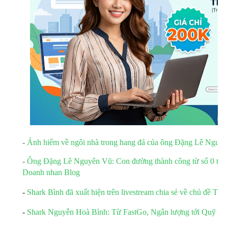
-
Ảnh hiếm về ngôi nhà trong hang đá của ông Đặng Lê Nguyê
-
Ông Đặng Lê Nguyên Vũ: Con đường thành công từ số 0 tròn 
Doanh nhan Blog
-
Shark Bình đã xuất hiện trên livestream chia sẻ về chủ đề Tư 
-
Shark Nguyễn Hoà Bình: Từ FastGo, Ngân lượng tới Quỹ khở