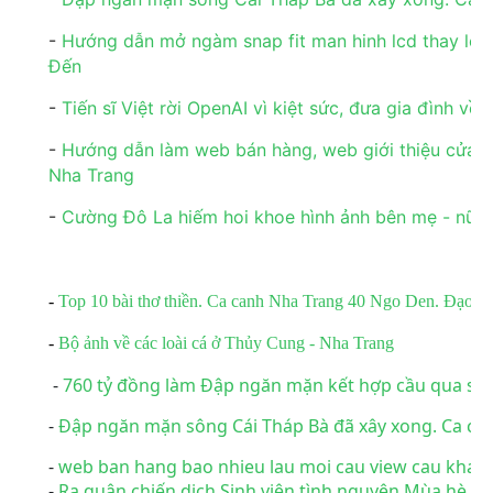
-
Hướng dẫn mở ngàm snap fit man hinh lcd thay led
Đến
-
Tiến sĩ Việt rời OpenAI vì kiệt sức, đưa gia đình về 
-
Hướng dẫn làm web bán hàng, web giới thiệu cửa 
Nha Trang
-
Cường Đô La hiếm hoi khoe hình ảnh bên mẹ - nữ 
-
Top 10 bài thơ thiền. Ca canh Nha Trang 40 Ngo Den. Đạo Ph
-
Bộ ảnh về các loài cá ở Thủy Cung - Nha Trang
-
760 tỷ đồng làm Đập ngăn mặn kết hợp cầu qua sô
-
Đập ngăn mặn sông Cái Tháp Bà đã xây xong. Ca ca
-
web ban hang bao nhieu lau moi cau view cau kha
-
Ra quân chiến dịch Sinh viên tình nguyện Mùa hè x