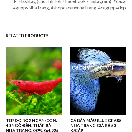
📱 Hashtag (cho TikTok / Facebook / Instagram): #cacan
#guppyNhaTrang, #shopcacanhnhaTrang, #caguppydep, #c
RELATED PRODUCTS
TEP DO RC 2 NGAN/CON.
CÁ BẢY MÀU BLUE GRASS
40 NGÔ ĐẾN. THÁP BÀ,
NHA TRANG GIÁ RẺ 50
NHA TRANG. 0899.364.925
K/CẶP