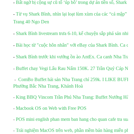
-
Bất ngờ bị cộng sự cũ tố ‘úp bô’ trong dự án tiền số, Shark B
-
Từ vụ Shark Bình, nhìn lại loạt lùm xùm của các “cá mập” n
Trang 40 Ngo Den
-
Shark Bình livestream trưa 6-10, kể chuyện sắp phá sản nhiều
-
Bài học từ "cuộc hôn nhân" với eBay của Shark Bình. Ca ca
-
Shark Bình trước khi vướng ồn ào AntEx. Ca canh Nha Trang
-
Buffet chay Vegi Lẩu Rau Nấm 150K. 27 Trần Quý Cáp Nha Tran
-
ComBo Buffet hải sản Nha Trang chỉ 259k. I LIKE BUFFET
Phường Bắc Nha Trang, Khánh Hoà
-
King BBQ Vincom Trần Phú Nha Trang: Buffet Nướng Hàn
-
Macbook OS on Web with Free POS
-
POS mini english phan mem ban hang cho quan cafe tra sua m
-
Trải nghiệm MacOS trên web, phần mềm bán hàng miễn phí