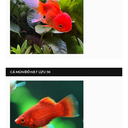
CÁ MÚN ĐỎ HẠT LỰU 5K