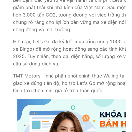
Bên cạnh các yếu tố về vận hành và chi phí, Let’s Go
giảm phát thải khí nhà kính của Việt Nam. Sau một 
hơn 3.000 tấn CO2, tương đương với việc trồng thê
chứng rõ ràng cho lợi ích bền vững mà xe điện nói ch
cộng đồng và môi trường.
Hiện tại, Let’s Go đã ký kết mua tổng cộng 1.000 xe
xe Bingo) để mở rộng hoạt động sang các tỉnh Khán
2025. Tuy nhiên, theo đại diện hãng, số lượng xe vẫ
cầu sử dụng dịch vụ.
TMT Motors – nhà phân phối chính thức Wuling tại V
giao xe đúng tiến độ, hỗ trợ Let's Go mở rộng hoạt đ
hình taxi điện mini giá rẻ trên toàn quốc.