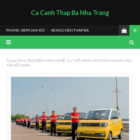
Ca Canh Thap Ba Nha Trang
0
PHONE: 0899.364.925
40 NGO DEN THAP BA
Trang Chủ
TAXI ĐIỆN MINI GIÁ RẺ: XU THẾ XANH HOÁ CỦA NGÀNH VẬN
TẢI VIỆT NAM