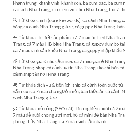
khanh trung, khanh vinh, khanh son, ba cum bac, ba cum nam, 
ca canh Nha Trang, dia diem vui choi Nha Trang, thu 7 chu n
🔍 Từ khóa chính (core keywords): cá cảnh Nha Trang, cá 
hàng cá cảnh Nha Trang giá rẻ, cá guppy Nha Trang, bán cá
🐠 Từ khóa chi tiết sản phẩm: cá 7 màu full red Nha Trang,
Trang, cá 7 màu HB blue Nha Trang, cá guppy dumbo tai voi
cá 7 màu sinh sản khỏe Nha Trang, cá guppy nhập khẩu Nh
💰 Từ khóa giá & nhu cầu mua: cá 7 màu giá rẻ Nha Trang, c
Nha Trang, shop cá cảnh uy tín Nha Trang, địa chỉ bán cá gu
cảnh ship tận nơi Nha Trang
🚚 Từ khóa dịch vụ & tiện ích: ship cá cảnh toàn quốc từ Nh
vấn nuôi cá 7 màu cho người mới, bán thức ăn cá cảnh Nha 
cảnh Nha Trang giá rẻ
🌿 Từ khóa mở rộng (SEO dài): kinh nghiệm nuôi cá 7 màu 
7 màu dễ nuôi cho người mới, hồ cá mini để bàn Nha Trang,
phong thủy Nha Trang, cá 7 màu sinh sản nhanh