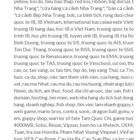
yellow, koi do, tieu bao thap, red koi, ribbon, big dorsal, 
Nha Trang", "cửa hàng cá cảnh Nha Trang", "bán cá cảnh bi
"cá cảnh đẹp Nha Trang, bds, ca binh tich, rong duoi chon, du
quoc te IB, IB Vietnam, international baccalaureate Vietnam,
truong IB hang dau, hoc IB o Viet Nam, truong quoc te tot nh
trinh IB, hoc phi truong IB, tuyen sinh IB, truong IB Ha No
Binh Duong, truong quoc te SIS, truong quoc te AIS, truon
Ton Duc Thang, truong quoc te RISS, truong quoc te SSIS, t
truong quoc te Renaissance, truong quoc te EMA, truong quo
truong quoc te TAS, truong quoc te Vinschool, sui oxi, thac n
can, oc tao vang, oc tao tim, tep do, tep vang Thai, ca 7 mau,
tuoc ca da, shop, viec lam them sinh vien, cua hang, nuoi ca, 
vat, rau ma Nhat, rau ma du, rau ma huong, nhatrangclub.vn, g
News, du lich, am thuc, food, dia chi an uoc, dac san, fish t
domain, hosting, ten mien, web nha hang du lich bat dong san 
hang, doanh nghiep, fish shop, tim viec lam nhanh guppy, moll
web game, mario bros, contra, sonic, dragon ball, goku, veget
em, guppy shop, warrior of fate Tam Quoc Chi, game tuoi tho,
4000WB, Sobo, Resun, Vipsun, bom ho ca lifetech, OEM, Ba
Tuan, tra sua Homita, Pham Nhat Vuong Vinpearl, VinFast V
tuoc,VF9, Cau Bong, Cau Ha Ra, Cau Tran Phu, ca loc canh ind