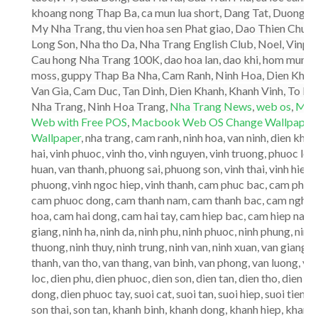
khoang nong Thap Ba, ca mun lua short, Dang Tat, Duong 
My Nha Trang, thu vien hoa sen Phat giao, Dao Thien Chu
Long Son, Nha tho Da, Nha Trang English Club, Noel, Vinpe
Cau hong Nha Trang 100K, dao hoa lan, dao khi, hom mun, hom
moss, guppy Thap Ba Nha, Cam Ranh, Ninh Hoa, Dien Khanh,
Van Gia, Cam Duc, Tan Dinh, Dien Khanh, Khanh Vinh, To Hap
Nha Trang, Ninh Hoa Trang,
Nha Trang News
,
web os
,
MIN
Web with Free POS
,
Macbook Web OS Change Wallpaper
Wallpaper
, nha trang, cam ranh, ninh hoa, van ninh, dien kha
hai, vinh phuoc, vinh tho, vinh nguyen, vinh truong, phuoc lon
huan, van thanh, phuong sai, phuong son, vinh thai, vinh hiep, 
phuong, vinh ngoc hiep, vinh thanh, cam phuc bac, cam phuc 
cam phuoc dong, cam thanh nam, cam thanh bac, cam nghia,
hoa, cam hai dong, cam hai tay, cam hiep bac, cam hiep nam, 
giang, ninh ha, ninh da, ninh phu, ninh phuoc, ninh phung, ninh 
thuong, ninh thuy, ninh trung, ninh van, ninh xuan, van giang,
thanh, van tho, van thang, van binh, van phong, van luong, van 
loc, dien phu, dien phuoc, dien son, dien tan, dien tho, dien t
dong, dien phuoc tay, suoi cat, suoi tan, suoi hiep, suoi tien, 
son thai, son tan, khanh binh, khanh dong, khanh hiep, khan