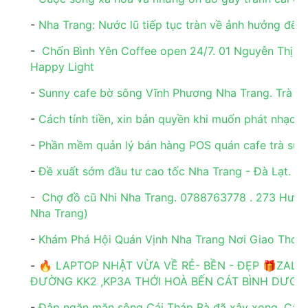
-
Nha Trang: Nước lũ tiếp tục tràn về ảnh hưởng đến
-
Chốn Bình Yên Coffee open 24/7. 01 Nguyễn Thị Mi
Happy Light
-
Sunny cafe bờ sông Vĩnh Phương Nha Trang. Trà 
-
Cách tính tiền, xin bản quyền khi muốn phát nhạc t
-
Phần mềm quản lý bán hàng POS quán cafe trà sữa 
-
Đề xuất sớm đầu tư cao tốc Nha Trang - Đà Lạt. N
-
Chợ đồ cũ Nhi Nha Trang. 0788763778 . 273 Hươn
Nha Trang)
-
Khám Phá Hội Quán Vịnh Nha Trang Nơi Giao Thoa 
-
🔥 LAPTOP NHẬT VỪA VỀ RẺ- BỀN - ĐẸP 🎁ZAL
ĐƯỜNG KK2 ,KP3A THỚI HOÀ BẾN CÁT BÌNH DƯƠN
-
Đập ngăn mặn sông Cái Tháp Bà đã xây xong. Ca 