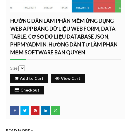
HƯỚNG DẪN LÀM PHẦN MỀM ỨNG DỤNG
WEB APP BẢNG DỮ LIỆU WEB FORM, DATA
TABLE. CƠ SỞ DỮ LIỆU DATABASE JSON,
PHPMYADMIN. HƯỚNG DẪN TỰ LÀM PHẦN
MỀM SOFTWARE BẢN QUYỀN
Size
Add to Cart
View Cart
Checkout
READ MORE »