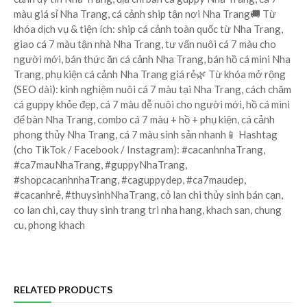
màu giá sỉ Nha Trang, cá cảnh ship tận nơi Nha Trang🚚 Từ
khóa dịch vụ & tiện ích: ship cá cảnh toàn quốc từ Nha Trang,
giao cá 7 màu tận nhà Nha Trang, tư vấn nuôi cá 7 màu cho
người mới, bán thức ăn cá cảnh Nha Trang, bán hồ cá mini Nha
Trang, phụ kiện cá cảnh Nha Trang giá rẻ🌿 Từ khóa mở rộng
(SEO dài): kinh nghiệm nuôi cá 7 màu tại Nha Trang, cách chăm
cá guppy khỏe đẹp, cá 7 màu dễ nuôi cho người mới, hồ cá mini
để bàn Nha Trang, combo cá 7 màu + hồ + phụ kiện, cá cảnh
phong thủy Nha Trang, cá 7 màu sinh sản nhanh📱 Hashtag
(cho TikTok / Facebook / Instagram): #cacanhnhaTrang,
#ca7mauNhaTrang, #guppyNhaTrang,
#shopcacanhnhaTrang, #caguppydep, #ca7maudep,
#cacanhrẻ, #thuysinhNhaTrang, cỏ lan chi thủy sinh bán cạn,
co lan chi, cay thuy sinh trang tri nha hang, khach san, chung
cu, phong khach
RELATED PRODUCTS