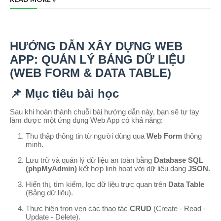
HƯỚNG DẪN XÂY DỰNG WEB
APP: QUẢN LÝ BẢNG DỮ LIỆU
(WEB FORM & DATA TABLE)
📌 Mục tiêu bài học
Sau khi hoàn thành chuỗi bài hướng dẫn này, bạn sẽ tự tay
làm được một ứng dụng Web App có khả năng:
Thu thập thông tin từ người dùng qua
Web Form
thông
minh.
Lưu trữ và quản lý dữ liệu an toàn bằng
Database SQL
(phpMyAdmin)
kết hợp linh hoạt với dữ liệu dạng
JSON
.
Hiển thị, tìm kiếm, lọc dữ liệu trực quan trên
Data Table
(Bảng dữ liệu).
Thực hiện trọn vẹn các thao tác
CRUD
(Create - Read -
Update - Delete).