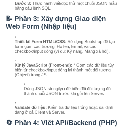
Bước 3:
Thực hành viết/đọc thử một chuỗi JSON mẫu
bằng câu lệnh SQL.
📝 Phần 3: Xây dựng Giao diện
Web Form (Nhập liệu)
Thiết kế Form HTML/CSS:
Sử dụng Bootstrap để tạo
form gồm các trường: Họ tên, Email, và các
checkbox/input động (ví dụ: Kỹ năng, Mạng xã hội).
Xử lý JavaScript (Front-end):
* Gom các dữ liệu tùy
biến từ checkbox/input động lại thành một đối tượng
(Object) trong JS.
Dùng
JSON.stringify()
để biến đổi đối tượng đó
thành chuỗi JSON trước khi gửi lên Server.
Validate dữ liệu:
Kiểm tra dữ liệu trống hoặc sai định
dạng ở cả Client và Server.
🔄 Phần 4: Viết API/Backend (PHP)