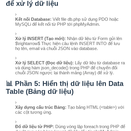
để xử lý dữ liệu
Kết nối Database:
Viết file
db.php
sử dụng PDO hoặc
MySQLi để kết nối từ PHP tới phpMyAdmin.
Xử lý INSERT (Tạo mới):
Nhận dữ liệu từ Form gửi lên
$\rightarrow$
Thực hiện câu lệnh
INSERT INTO
để lưu
họ tên, email và chuỗi JSON vào database.
Xử lý SELECT (Đọc dữ liệu):
Lấy dữ liệu từ database ra
và dùng hàm
json_decode()
trong PHP để chuyển đổi
chuỗi JSON ngược lại thành mảng (Array) để xử lý.
📊 Phần 5: Hiển thị dữ liệu lên Data
Table (Bảng dữ liệu)
Xây dựng cấu trúc Bảng:
Tạo bảng HTML (
<table>
) với
các cột tương ứng.
Đổ dữ liệu từ PHP:
Dùng vòng lặp
foreach
trong PHP để