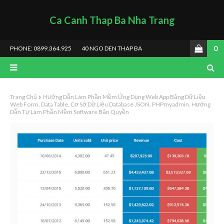
Ca Canh Thap Ba Nha Trang
0
PHONE: 0899.364.925
40 NGO DEN THAP BA
Trang Chủ
Hướng Dẫn Làm Phần Mềm Ứng Dụng Web App Bảng Dữ Liệu
Web Form, Data Table. Cơ Sở Dữ Liệu Database JSON, PHPmyadmin. Hướng
Dẫn Tự Làm Phần Mềm Software Bản Quyền