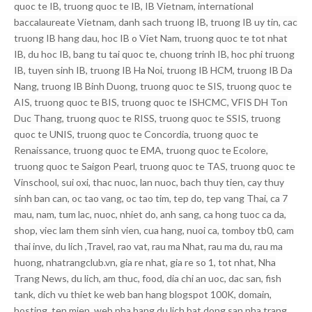
quoc te IB, truong quoc te IB, IB Vietnam, international
baccalaureate Vietnam, danh sach truong IB, truong IB uy tin, cac
truong IB hang dau, hoc IB o Viet Nam, truong quoc te tot nhat
IB, du hoc IB, bang tu tai quoc te, chuong trinh IB, hoc phi truong
IB, tuyen sinh IB, truong IB Ha Noi, truong IB HCM, truong IB Da
Nang, truong IB Binh Duong, truong quoc te SIS, truong quoc te
AIS, truong quoc te BIS, truong quoc te ISHCMC, VFIS DH Ton
Duc Thang, truong quoc te RISS, truong quoc te SSIS, truong
quoc te UNIS, truong quoc te Concordia, truong quoc te
Renaissance, truong quoc te EMA, truong quoc te Ecolore,
truong quoc te Saigon Pearl, truong quoc te TAS, truong quoc te
Vinschool, sui oxi, thac nuoc, lan nuoc, bach thuy tien, cay thuy
sinh ban can, oc tao vang, oc tao tim, tep do, tep vang Thai, ca 7
mau, nam, tum lac, nuoc, nhiet do, anh sang, ca hong tuoc ca da,
shop, viec lam them sinh vien, cua hang, nuoi ca, tomboy tb0, cam
thai inve, du lich ,Travel, rao vat, rau ma Nhat, rau ma du, rau ma
huong, nhatrangclub.vn, gia re nhat, gia re so 1, tot nhat, Nha
Trang News, du lich, am thuc, food, dia chi an uoc, dac san, fish
tank, dich vu thiet ke web ban hang blogspot 100K, domain,
hosting, ten mien, web nha hang du lich bat dong san nha trang