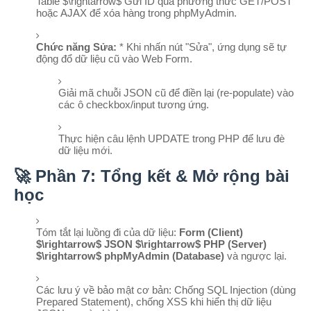
Table
$\rightarrow$
Gửi ID qua phương thức GET/POST
hoặc AJAX để xóa hàng trong phpMyAdmin.
Chức năng Sửa:
* Khi nhấn nút "Sửa", ứng dụng sẽ tự
động đổ dữ liệu cũ vào Web Form.
Giải mã chuỗi JSON cũ để điền lại (re-populate) vào
các ô checkbox/input tương ứng.
Thực hiện câu lệnh
UPDATE
trong PHP để lưu đè
dữ liệu mới.
🚀 Phần 7: Tổng kết & Mở rộng bài
học
Tóm tắt lại luồng đi của dữ liệu:
Form (Client)
$\rightarrow$
JSON
$\rightarrow$
PHP (Server)
$\rightarrow$
phpMyAdmin (Database)
và ngược lại.
Các lưu ý về bảo mật cơ bản: Chống SQL Injection (dùng
Prepared Statement), chống XSS khi hiển thị dữ liệu