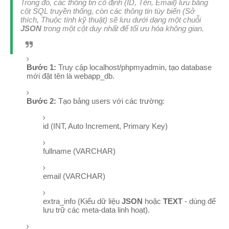
Trong đó, các thông tin cố định (ID, Tên, Email) lưu bằng
cột SQL truyền thống, còn các thông tin tùy biến (Sở
thích, Thuộc tính kỹ thuật) sẽ lưu dưới dạng một chuỗi
JSON
trong một cột duy nhất để tối ưu hóa không gian.
Bước 1:
Truy cập
localhost/phpmyadmin
, tạo database
mới đặt tên là
webapp_db
.
Bước 2:
Tạo bảng
users
với các trường:
id
(INT, Auto Increment, Primary Key)
fullname
(VARCHAR)
email
(VARCHAR)
extra_info
(Kiểu dữ liệu
JSON
hoặc
TEXT
- dùng để
lưu trữ các meta-data linh hoạt).