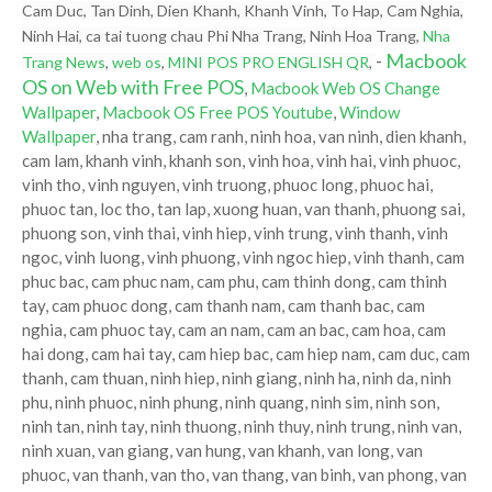
Cam Duc, Tan Dinh, Dien Khanh, Khanh Vinh, To Hap, Cam Nghia,
Ninh Hai, ca tai tuong chau Phi Nha Trang, Ninh Hoa Trang,
Nha
-
Macbook
Trang News
,
web os
,
MINI POS PRO ENGLISH QR
,
OS on Web with Free POS
,
Macbook Web OS Change
Wallpaper
,
Macbook OS Free POS Youtube
,
Window
Wallpaper
, nha trang, cam ranh, ninh hoa, van ninh, dien khanh,
cam lam, khanh vinh, khanh son, vinh hoa, vinh hai, vinh phuoc,
vinh tho, vinh nguyen, vinh truong, phuoc long, phuoc hai,
phuoc tan, loc tho, tan lap, xuong huan, van thanh, phuong sai,
phuong son, vinh thai, vinh hiep, vinh trung, vinh thanh, vinh
ngoc, vinh luong, vinh phuong, vinh ngoc hiep, vinh thanh, cam
phuc bac, cam phuc nam, cam phu, cam thinh dong, cam thinh
tay, cam phuoc dong, cam thanh nam, cam thanh bac, cam
nghia, cam phuoc tay, cam an nam, cam an bac, cam hoa, cam
hai dong, cam hai tay, cam hiep bac, cam hiep nam, cam duc, cam
thanh, cam thuan, ninh hiep, ninh giang, ninh ha, ninh da, ninh
phu, ninh phuoc, ninh phung, ninh quang, ninh sim, ninh son,
ninh tan, ninh tay, ninh thuong, ninh thuy, ninh trung, ninh van,
ninh xuan, van giang, van hung, van khanh, van long, van
phuoc, van thanh, van tho, van thang, van binh, van phong, van