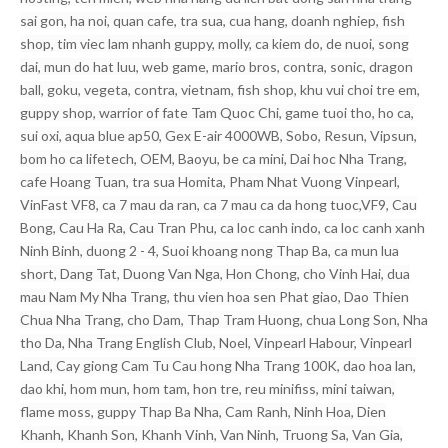
sai gon, ha noi, quan cafe, tra sua, cua hang, doanh nghiep, fish
shop, tim viec lam nhanh guppy, molly, ca kiem do, de nuoi, song
dai, mun do hat luu, web game, mario bros, contra, sonic, dragon
ball, goku, vegeta, contra, vietnam, fish shop, khu vui choi tre em,
guppy shop, warrior of fate Tam Quoc Chi, game tuoi tho, ho ca,
sui oxi, aqua blue ap50, Gex E-air 4000WB, Sobo, Resun, Vipsun,
bom ho ca lifetech, OEM, Baoyu, be ca mini, Dai hoc Nha Trang,
cafe Hoang Tuan, tra sua Homita, Pham Nhat Vuong Vinpearl,
VinFast VF8, ca 7 mau da ran, ca 7 mau ca da hong tuoc,VF9, Cau
Bong, Cau Ha Ra, Cau Tran Phu, ca loc canh indo, ca loc canh xanh
Ninh Binh, duong 2 - 4, Suoi khoang nong Thap Ba, ca mun lua
short, Dang Tat, Duong Van Nga, Hon Chong, cho Vinh Hai, dua
mau Nam My Nha Trang, thu vien hoa sen Phat giao, Dao Thien
Chua Nha Trang, cho Dam, Thap Tram Huong, chua Long Son, Nha
tho Da, Nha Trang English Club, Noel, Vinpearl Habour, Vinpearl
Land, Cay giong Cam Tu Cau hong Nha Trang 100K, dao hoa lan,
dao khi, hom mun, hom tam, hon tre, reu minifiss, mini taiwan,
flame moss, guppy Thap Ba Nha, Cam Ranh, Ninh Hoa, Dien
Khanh, Khanh Son, Khanh Vinh, Van Ninh, Truong Sa, Van Gia,