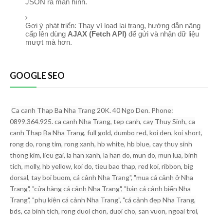
JSON ra màn hình.
Gợi ý phát triển: Thay vì load lại trang, hướng dẫn nâng
cấp lên dùng
AJAX (Fetch API)
để gửi và nhận dữ liệu
mượt mà hơn.
GOOGLE SEO
Ca canh Thap Ba Nha Trang 20K. 40 Ngo Den. Phone:
0899.364.925. ca canh Nha Trang, tep canh, cay Thuy Sinh, ca
canh Thap Ba Nha Trang, full gold, dumbo red, koi den, koi short,
rong do, rong tim, rong xanh, hb white, hb blue, cay thuy sinh
thong kim, lieu gai, la han xanh, la han do, mun do, mun lua, binh
tich, molly, hb yellow, koi do, tieu bao thap, red koi, ribbon, big
dorsal, tay boi buom, cá cảnh Nha Trang", "mua cá cảnh ở Nha
Trang", "cửa hàng cá cảnh Nha Trang", "bán cá cảnh biển Nha
Trang", "phụ kiện cá cảnh Nha Trang", "cá cảnh đẹp Nha Trang,
bds, ca binh tich, rong duoi chon, duoi cho, san vuon, ngoai troi,