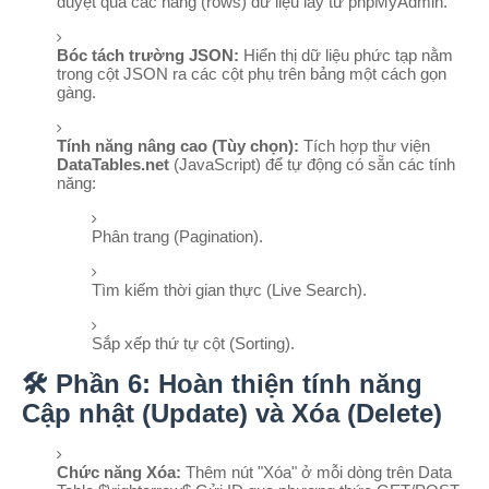
duyệt qua các hàng (rows) dữ liệu lấy từ phpMyAdmin.
Bóc tách trường JSON:
Hiển thị dữ liệu phức tạp nằm
trong cột JSON ra các cột phụ trên bảng một cách gọn
gàng.
Tính năng nâng cao (Tùy chọn):
Tích hợp thư viện
DataTables.net
(JavaScript) để tự động có sẵn các tính
năng:
Phân trang (Pagination).
Tìm kiếm thời gian thực (Live Search).
Sắp xếp thứ tự cột (Sorting).
🛠️ Phần 6: Hoàn thiện tính năng
Cập nhật (Update) và Xóa (Delete)
Chức năng Xóa:
Thêm nút "Xóa" ở mỗi dòng trên Data