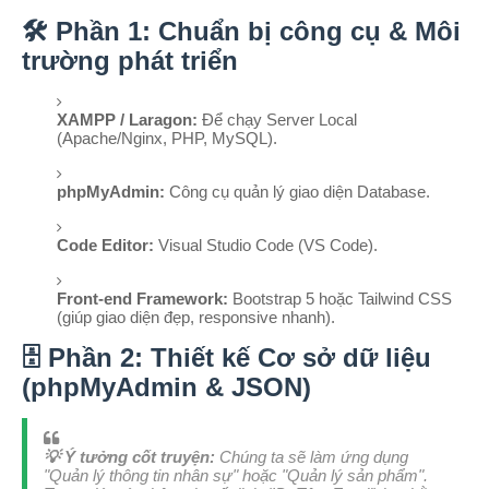
🛠️ Phần 1: Chuẩn bị công cụ & Môi
trường phát triển
XAMPP / Laragon:
Để chạy Server Local
(Apache/Nginx, PHP, MySQL).
phpMyAdmin:
Công cụ quản lý giao diện Database.
Code Editor:
Visual Studio Code (VS Code).
Front-end Framework:
Bootstrap 5 hoặc Tailwind CSS
(giúp giao diện đẹp, responsive nhanh).
🗄️ Phần 2: Thiết kế Cơ sở dữ liệu
(phpMyAdmin & JSON)
💡 Ý tưởng cốt truyện:
Chúng ta sẽ làm ứng dụng
"Quản lý thông tin nhân sự" hoặc "Quản lý sản phẩm".