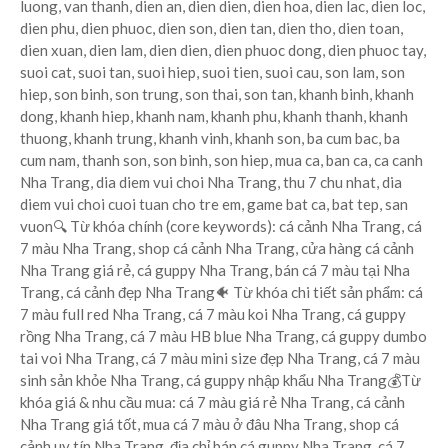
luong, van thanh, dien an, dien dien, dien hoa, dien lac, dien loc,
dien phu, dien phuoc, dien son, dien tan, dien tho, dien toan,
dien xuan, dien lam, dien dien, dien phuoc dong, dien phuoc tay,
suoi cat, suoi tan, suoi hiep, suoi tien, suoi cau, son lam, son
hiep, son binh, son trung, son thai, son tan, khanh binh, khanh
dong, khanh hiep, khanh nam, khanh phu, khanh thanh, khanh
thuong, khanh trung, khanh vinh, khanh son, ba cum bac, ba
cum nam, thanh son, son binh, son hiep, mua ca, ban ca, ca canh
Nha Trang, dia diem vui choi Nha Trang, thu 7 chu nhat, dia
diem vui choi cuoi tuan cho tre em, game bat ca, bat tep, san
vuon🔍 Từ khóa chính (core keywords): cá cảnh Nha Trang, cá
7 màu Nha Trang, shop cá cảnh Nha Trang, cửa hàng cá cảnh
Nha Trang giá rẻ, cá guppy Nha Trang, bán cá 7 màu tại Nha
Trang, cá cảnh đẹp Nha Trang🐠 Từ khóa chi tiết sản phẩm: cá
7 màu full red Nha Trang, cá 7 màu koi Nha Trang, cá guppy
rồng Nha Trang, cá 7 màu HB blue Nha Trang, cá guppy dumbo
tai voi Nha Trang, cá 7 màu mini size đẹp Nha Trang, cá 7 màu
sinh sản khỏe Nha Trang, cá guppy nhập khẩu Nha Trang💰Từ
khóa giá & nhu cầu mua: cá 7 màu giá rẻ Nha Trang, cá cảnh
Nha Trang giá tốt, mua cá 7 màu ở đâu Nha Trang, shop cá
cảnh uy tín Nha Trang, địa chỉ bán cá guppy Nha Trang, cá 7